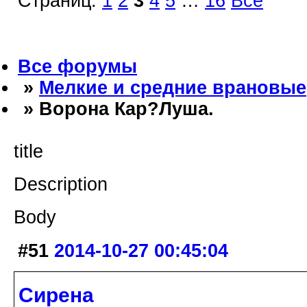
Страниц:
1
2
3
4
5
…
16
Все
Все форумы
»
Мелкие и средние врановые
» Ворона Кар?Луша.
title
Description
Body
#51
2014-10-27 00:45:04
Сирена