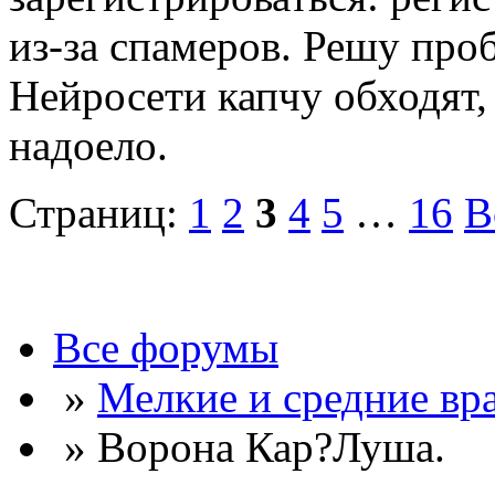
из-за спамеров. Решу про
Нейросети капчу обходят, 
надоело.
Страниц:
1
2
3
4
5
…
16
В
Все форумы
»
Мелкие и средние вр
» Ворона Кар?Луша.