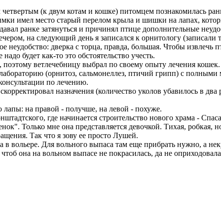
 четвертым (к двум котам и кошке) питомцем познакомилась ран
оимки имел место старый перелом крыла и шишки на лапах, кото
давал ранке затянуться и причинял птице дополнительные неудоб
чером, на следующий день я записался к орнитологу (записали т
 неудобство: дверка с торца, правда, большая. Чтобы извлечь пти
 надо будет как-то это обстоятельство учесть.
, поэтому ветлечебницу выбрал по своему опыту лечения кошек.
тлабораторию (орнитоз, сальмонеллез, птичий грипп) с полными
 консультации по лечению.
орректировал назначения (количество уколов убавилось в два ра
 лапы: на правой - получше, на левой - похуже.
нштадтского, где начинается строительство нового храма - Спас
к". Только мне она представляется девочкой. Тихая, робкая, но 
ащения. Так что я зову ее просто Лушей.
 в вольере. Для вольного выпаса там еще прибрать нужно, а неку
ь, чтоб она на вольном выпасе не покрасилась, да не оприходова