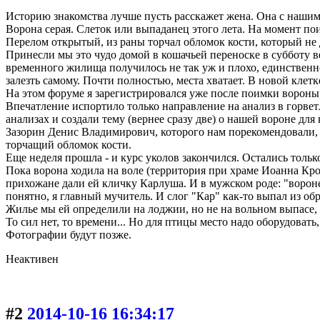
Историю знакомства лучше пусть расскажет жена. Она с нашим
Ворона серая. Слеток или выпаданец этого лета. На момент п
Перелом открытый, из раны торчал обломок кости, который не 
Принесли мы это чудо домой в кошачьей переноске в субботу ве
временного жилища получилось не так уж и плохо, единственное
залезть самому. Почти полностью, места хватает. В новой клетке
На этом форуме я зарегистрировался уже после поимки вороны
Впечатление испортило только направление на анализ в горве
анализах и создали тему (вернее сразу две) о нашей вороне для
Зазорин Денис Владимирович, которого нам порекомендовали, ск
торчащий обломок кости.
Еще неделя прошла - и курс уколов закончился. Остались только
Пока ворона ходила на воле (территория при храме Иоанна Кро
прихожане дали ей кличку Карлуша. И в мужском роде: "воронено
понятно, я главный мучитель. И слог "Кар" как-то выпал из обр
Жилье мы ей определили на лоджии, но не на вольном выпасе, а
То сил нет, то времени... Но для птицы место надо оборудоват
Фотографии будут позже.
Неактивен
#2
2014-10-16 16:34:17