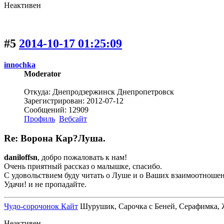
Неактивен
#5
2014-10-17 01:25:09
innochka
Moderator
Откуда: Днепродзержинск Днепропетровск
Зарегистрирован: 2012-07-12
Сообщений: 12909
Профиль
Вебсайт
Re: Ворона Кар?Луша.
daniloffsn
, добро пожаловать к нам!
Очень приятный рассказ о малышке, спасибо.
С удовольствием буду читать о Луше и о Ваших взаимоотношен
Удачи! и не пропадайте.
Чудо-сорочонок Кайт
Шурушик, Сарочка с Беней, Серафимка, Жо
Неактивен