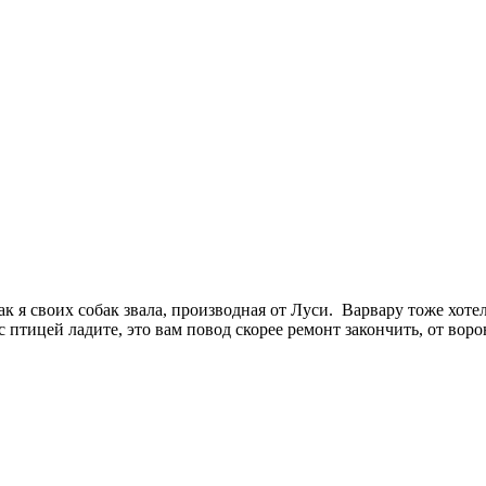
так я своих собак звала, производная от Луси. Варвару тоже хот
 птицей ладите, это вам повод скорее ремонт закончить, от воро