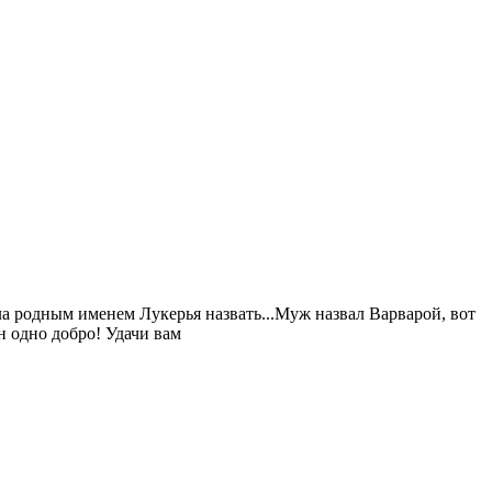
ела родным именем Лукерья назвать...Муж назвал Варварой, вот
н одно добро! Удачи вам