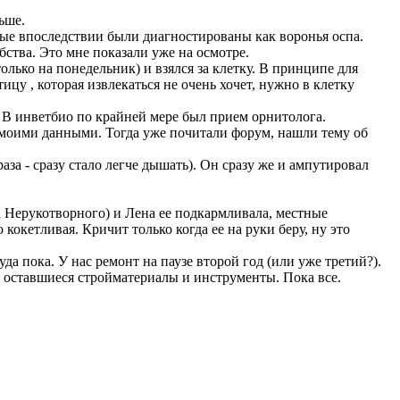
ьше.
рые впоследствии были диагностированы как воронья оспа.
ства. Это мне показали уже на осмотре.
олько на понедельник) и взялся за клетку. В принципе для
цу , которая извлекаться не очень хочет, нужно в клетку
 В инветбио по крайней мере был прием орнитолога.
 моими данными. Тогда уже почитали форум, нашли тему об
за - сразу стало легче дышать). Он сразу же и ампутировал
а Нерукотворного) и Лена ее подкармливала, местные
кокетливая. Кричит только когда ее на руки беру, ну это
да пока. У нас ремонт на паузе второй год (или уже третий?).
ла оставшиеся стройматериалы и инструменты. Пока все.