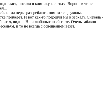
 поднялась, носили в клинику колоться. Вороне в чине
л...
ей, когда перья разгребают - помнит еще уколы.
тке приберет. И вот как-то подошли мы к зеркалу. Сначала -
- боится, видно. Но и любопытно ей тоже. Очень забавно
сеньям, и то не всегда с освещением везет.