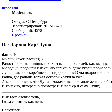
Фросяня
Moderators
Откуда: С-Петербург
Зарегистрирован: 2012-06-20
Сообщений: 4578
Профиль
Re: Ворона Кар?Луша.
daniloffsn
Милый какой рассказ)))
Радостно, когда видишь таких отзывчивых людей, как вы и ваша
Молодцы, подошли к лечению серьезно, даже уколы прокололи 
Луше - самого скорейшего выздоровления! Она подросток еще - 
Ранка, где раньше торчал осколок - зажила уже?
А как вы поняли, что Луша - коккетливая - комплименты любит
И конечно, интересно посмотреть и вольер и саму Лушу)
И летает, словно тень,
Глаза светятся, как день...
Неактивен