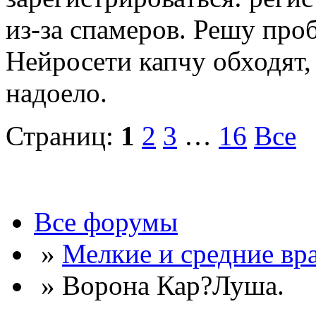
из-за спамеров. Решу про
Нейросети капчу обходят, 
надоело.
Страниц:
1
2
3
…
16
Все
Все форумы
»
Мелкие и средние вр
» Ворона Кар?Луша.