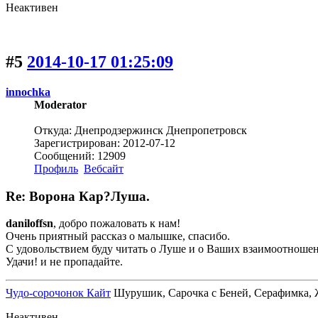
Неактивен
#5
2014-10-17 01:25:09
innochka
Moderator
Откуда: Днепродзержинск Днепропетровск
Зарегистрирован: 2012-07-12
Сообщений: 12909
Профиль
Вебсайт
Re: Ворона Кар?Луша.
daniloffsn
, добро пожаловать к нам!
Очень приятный рассказ о малышке, спасибо.
С удовольствием буду читать о Луше и о Ваших взаимоотношен
Удачи! и не пропадайте.
Чудо-сорочонок Кайт
Шурушик, Сарочка с Беней, Серафимка, Жо
Неактивен