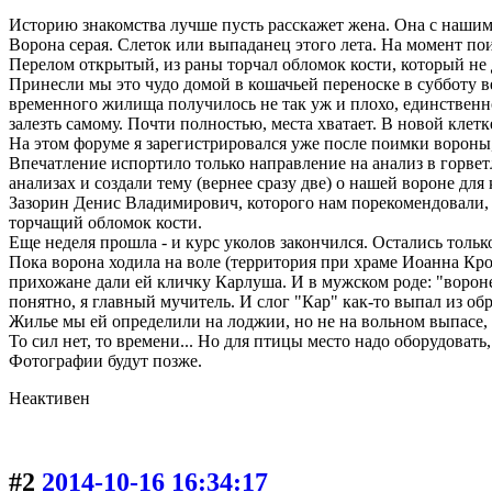
Историю знакомства лучше пусть расскажет жена. Она с нашим
Ворона серая. Слеток или выпаданец этого лета. На момент п
Перелом открытый, из раны торчал обломок кости, который не 
Принесли мы это чудо домой в кошачьей переноске в субботу ве
временного жилища получилось не так уж и плохо, единственное
залезть самому. Почти полностью, места хватает. В новой клетке
На этом форуме я зарегистрировался уже после поимки вороны
Впечатление испортило только направление на анализ в горве
анализах и создали тему (вернее сразу две) о нашей вороне для
Зазорин Денис Владимирович, которого нам порекомендовали, ск
торчащий обломок кости.
Еще неделя прошла - и курс уколов закончился. Остались только
Пока ворона ходила на воле (территория при храме Иоанна Кро
прихожане дали ей кличку Карлуша. И в мужском роде: "воронено
понятно, я главный мучитель. И слог "Кар" как-то выпал из обр
Жилье мы ей определили на лоджии, но не на вольном выпасе, а
То сил нет, то времени... Но для птицы место надо оборудоват
Фотографии будут позже.
Неактивен
#2
2014-10-16 16:34:17