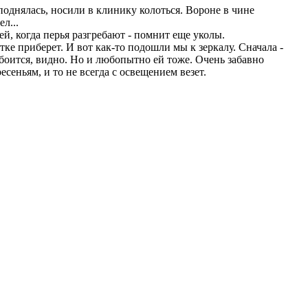
 поднялась, носили в клинику колоться. Вороне в чине
л...
ей, когда перья разгребают - помнит еще уколы.
тке приберет. И вот как-то подошли мы к зеркалу. Сначала -
- боится, видно. Но и любопытно ей тоже. Очень забавно
сеньям, и то не всегда с освещением везет.