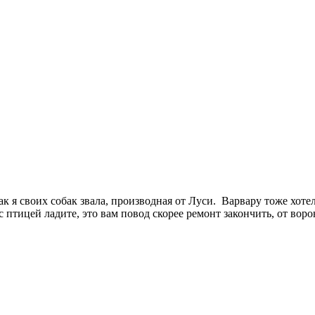
так я своих собак звала, производная от Луси. Варвару тоже хот
 птицей ладите, это вам повод скорее ремонт закончить, от воро