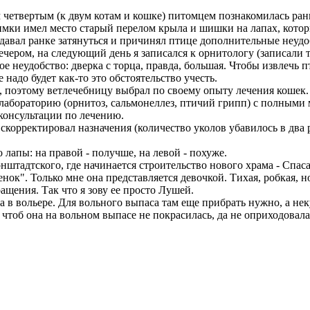
 четвертым (к двум котам и кошке) питомцем познакомилась ран
оимки имел место старый перелом крыла и шишки на лапах, кото
давал ранке затянуться и причинял птице дополнительные неудоб
чером, на следующий день я записался к орнитологу (записали т
 неудобство: дверка с торца, правда, большая. Чтобы извлечь пти
 надо будет как-то это обстоятельство учесть.
, поэтому ветлечебницу выбрал по своему опыту лечения кошек.
тлабораторию (орнитоз, сальмонеллез, птичий грипп) с полными
 консультации по лечению.
орректировал назначения (количество уколов убавилось в два ра
 лапы: на правой - получше, на левой - похуже.
нштадтского, где начинается строительство нового храма - Спас
к". Только мне она представляется девочкой. Тихая, робкая, но 
ащения. Так что я зову ее просто Лушей.
 в вольере. Для вольного выпаса там еще прибрать нужно, а неку
ь, чтоб она на вольном выпасе не покрасилась, да не оприходова