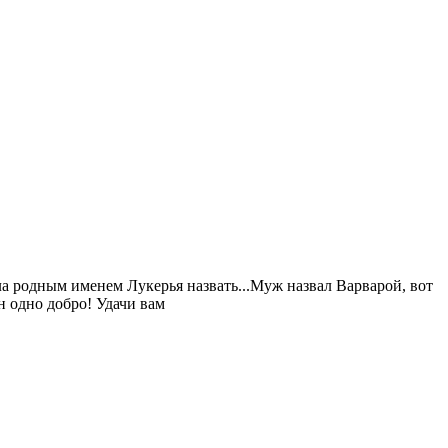
ела родным именем Лукерья назвать...Муж назвал Варварой, вот
н одно добро! Удачи вам