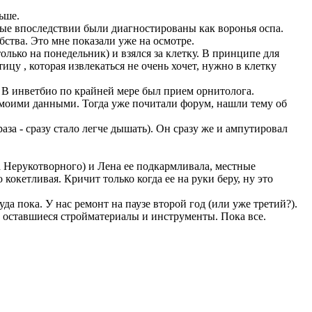
ьше.
рые впоследствии были диагностированы как воронья оспа.
ства. Это мне показали уже на осмотре.
олько на понедельник) и взялся за клетку. В принципе для
цу , которая извлекаться не очень хочет, нужно в клетку
 В инветбио по крайней мере был прием орнитолога.
 моими данными. Тогда уже почитали форум, нашли тему об
за - сразу стало легче дышать). Он сразу же и ампутировал
а Нерукотворного) и Лена ее подкармливала, местные
кокетливая. Кричит только когда ее на руки беру, ну это
да пока. У нас ремонт на паузе второй год (или уже третий?).
ла оставшиеся стройматериалы и инструменты. Пока все.