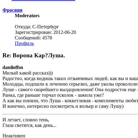
Фросяня
Moderators
Откуда: С-Петербург
Зарегистрирован: 2012-06-20
Сообщений: 4578
Профиль
Re: Ворона Кар?Луша.
daniloffsn
Милый какой рассказ)))
Радостно, когда видишь таких отзывчивых людей, как вы и ваша
Молодцы, подошли к лечению серьезно, даже уколы прокололи 
Луше - самого скорейшего выздоровления! Она подросток еще - 
Ранка, где раньше торчал осколок - зажила уже?
А как вы поняли, что Луша - коккетливая - комплименты любит
И конечно, интересно посмотреть и вольер и саму Лушу)
И летает, словно тень,
Глаза светятся, как день...
Неактивен