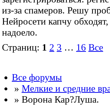
из-за спамеров. Решу про
Нейросети капчу обходят, 
надоело.
Страниц:
1
2
3
…
16
Все
Все форумы
»
Мелкие и средние вр
» Ворона Кар?Луша.