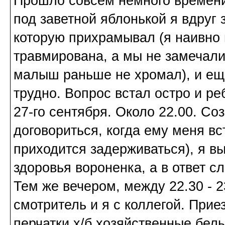
Прошло совсем немного времени
под заветной яблонькой я вдруг 
которую прихрамывал (я наивно 
травмирована, а мы не замечали,
малыш раньше не хромал), и ещё
трудно. Вопрос встал остро и ре
27-го сентября. Около 22.00. С
договориться, когда ему меня вс
приходится задерживаться), я 
здоровья вороненка, а в ответ с
Тем же вечером, между 22.30 - 2
смотритель и я с коллегой. Прие
перчатки х/б хозяйственные белы