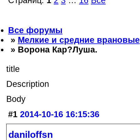
Страниц:
1
2
3
…
16
Все
Все форумы
»
Мелкие и средние врановые
» Ворона Кар?Луша.
title
Description
Body
#1
2014-10-16 16:15:36
daniloffsn