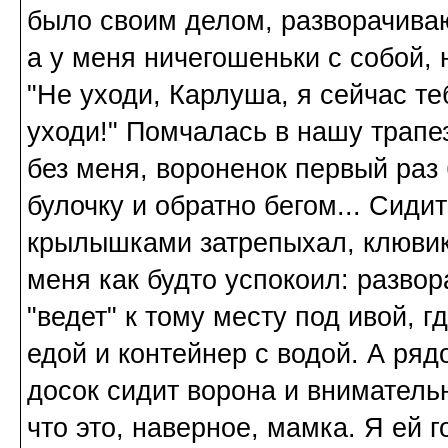
было своим делом, разворачиваюс
а у меня ничегошеньки с собой, н
"Не уходи, Карлуша, я сейчас те
уходи!" Помчалась в нашу трапе
без меня, вороненок первый раз 
булочку и обратно бегом... Сиди
крылышками затрепыхал, клювик р
меня как будто успокоил: развор
"ведет" к тому месту под ивой, 
едой и контейнер с водой. А ряд
досок сидит ворона и вниматель
что это, наверное, мамка. Я ей г