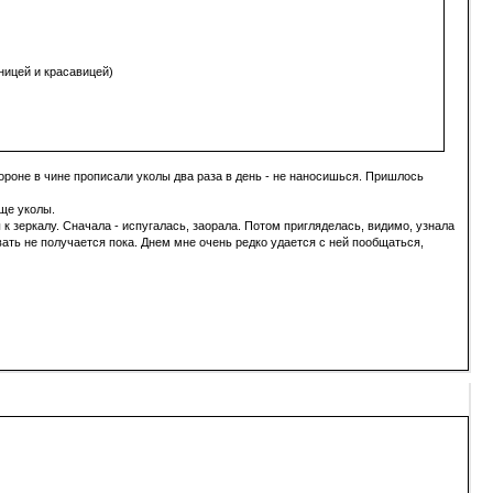
ницей и красавицей)
 Вороне в чине прописали уколы два раза в день - не наносишься. Пришлось
еще уколы.
 к зеркалу. Сначала - испугалась, заорала. Потом пригляделась, видимо, узнала
вать не получается пока. Днем мне очень редко удается с ней пообщаться,