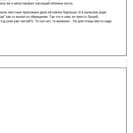
разу же и ампутировал торчащий обломок кости.
ивала, местные прихожане дали ей кличку Карлуша. И в мужском роде:
Кар" как-то выпал из обращения. Так что я зову ее просто Лушей.
од (или уже третий?). То сил нет, то времени... Но для птицы место надо