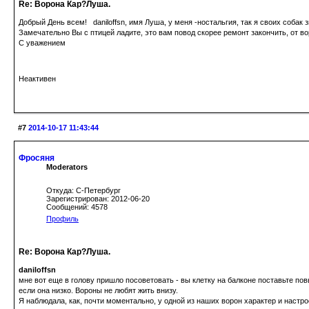
Re: Ворона Кар?Луша.
Добрый День всем! daniloffsn, имя Луша, у меня -ностальгия, так я своих собак
Замечательно Вы с птицей ладите, это вам повод скорее ремонт закончить, от во
С уважением
Неактивен
#7
2014-10-17 11:43:44
Фросяня
Moderators
Откуда: С-Петербург
Зарегистрирован: 2012-06-20
Сообщений: 4578
Профиль
Re: Ворона Кар?Луша.
daniloffsn
мне вот еще в голову пришло посоветовать - вы клетку на балконе поставьте по
если она низко. Вороны не любят жить внизу.
Я наблюдала, как, почти моментально, у одной из наших ворон характер и наст