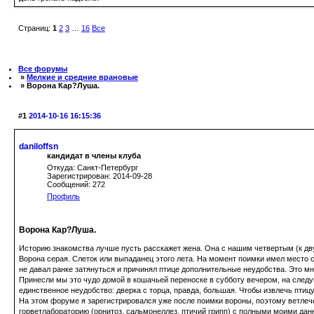
Страниц:
1
2
3
…
16
Все
Все форумы
»
Мелкие и средние врановые
» Ворона Кар?Луша.
#1
2014-10-16 16:15:36
daniloffsn
кандидат в члены клуба
Откуда: Санкт-Петербург
Зарегистрирован: 2014-09-28
Сообщений: 272
Профиль
Ворона Кар?Луша.
Историю знакомства лучше пусть расскажет жена. Она с нашим четвертым (к дв
Ворона серая. Слеток или выпаданец этого лета. На момент поимки имел место 
не давал ранке затянуться и причинял птице дополнительные неудобства. Это мн
Принесли мы это чудо домой в кошачьей переноске в субботу вечером, на следую
единственное неудобство: дверка с торца, правда, большая. Чтобы извлечь птицу 
На этом форуме я зарегистрировался уже после поимки вороны, поэтому ветлече
горветлабораторию (орнитоз, сальмонеллез, птичий грипп) с полными моими данн