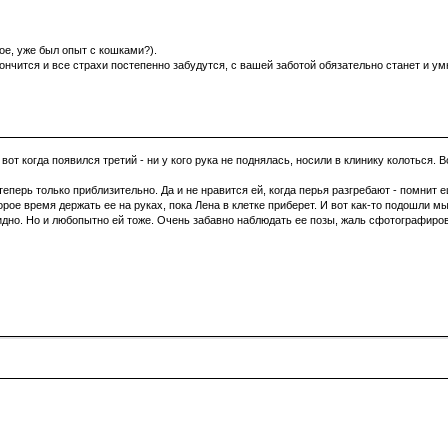
ое, уже был опыт с кошками?).
нчится и все страхи постепенно забудутся, с вашей заботой обязательно станет и ум
 вот когда появился третий - ни у кого рука не поднялась, носили в клинику колоться.
еперь только приблизительно. Да и не нравится ей, когда перья разгребают - помнит 
ое время держать ее на руках, пока Лена в клетке приберет. И вот как-то подошли мы
 видно. Но и любопытно ей тоже. Очень забавно наблюдать ее позы, жаль сфотографиро