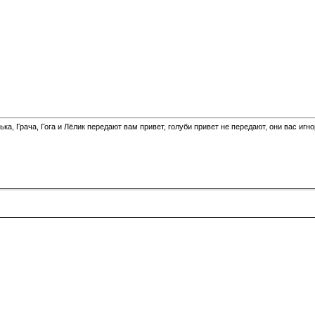
а, Грача, Гога и Лёлик передают вам привет, голуби привет не передают, они вас игн