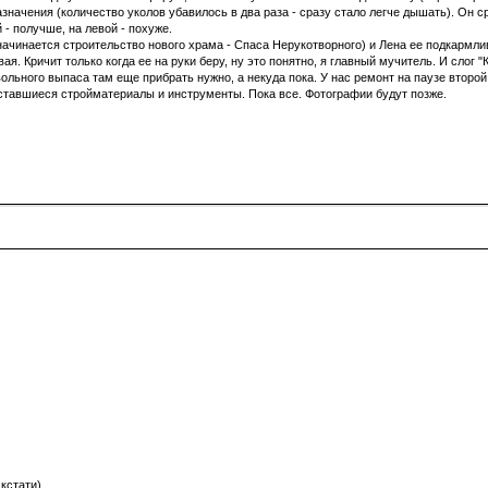
начения (количество уколов убавилось в два раза - сразу стало легче дышать). Он с
 - получше, на левой - похуже.
начинается строительство нового храма - Спаса Нерукотворного) и Лена ее подкармл
ая. Кричит только когда ее на руки беру, ну это понятно, я главный мучитель. И слог "
льного выпаса там еще прибрать нужно, а некуда пока. У нас ремонт на паузе второй г
оставшиеся стройматериалы и инструменты. Пока все. Фотографии будут позже.
 кстати)