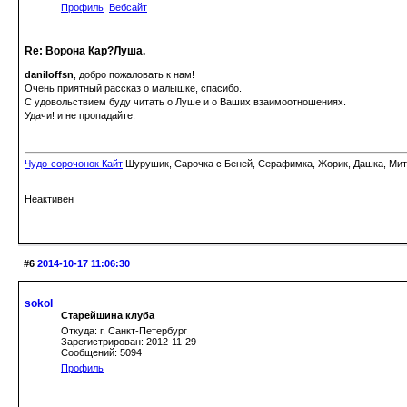
Профиль
Вебсайт
Re: Ворона Кар?Луша.
daniloffsn
, добро пожаловать к нам!
Очень приятный рассказ о малышке, спасибо.
С удовольствием буду читать о Луше и о Ваших взаимоотношениях.
Удачи! и не пропадайте.
Чудо-сорочонок Кайт
Шурушик, Сарочка с Беней, Серафимка, Жорик, Дашка, Митьк
Неактивен
#6
2014-10-17 11:06:30
sokol
Старейшина клуба
Откуда: г. Санкт-Петербург
Зарегистрирован: 2012-11-29
Сообщений: 5094
Профиль