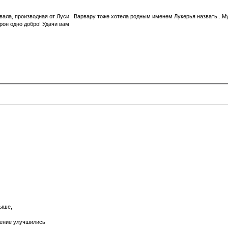
 звала, производная от Луси. Варвару тоже хотела родным именем Лукерья назвать...М
рон одно добро! Удачи вам
выше,
роение улучшились