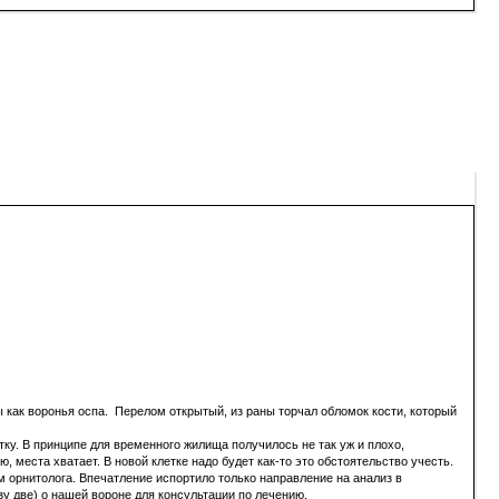
 как воронья оспа. Перелом открытый, из раны торчал обломок кости, который
тку. В принципе для временного жилища получилось не так уж и плохо,
, места хватает. В новой клетке надо будет как-то это обстоятельство учесть.
 орнитолога. Впечатление испортило только направление на анализ в
у две) о нашей вороне для консультации по лечению.