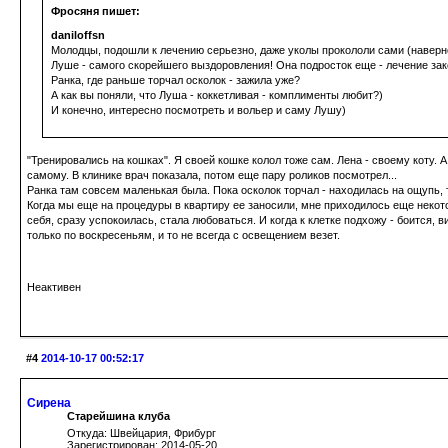
Фросяня пишет:
daniloffsn
Молодцы, подошли к лечению серьезно, даже уколы прокололи сами (наверн
Луше - самого скорейшего выздоровления! Она подросток еще - лечение зако
Ранка, где раньше торчал осколок - зажила уже?
А как вы поняли, что Луша - коккетливая - комплименты любит?)
И конечно, интересно посмотреть и вольер и саму Лушу)
"Тренировались на кошках". Я своей кошке колол тоже сам. Лена - своему коту. А
самому. В клинике врач показала, потом еще пару роликов посмотрел...
Ранка там совсем маленькая была. Пока осколок торчал - находилась на ощупь, т
Когда мы еще на процедуры в квартиру ее заносили, мне приходилось еще некотор
себя, сразу успокоилась, стала любоваться. И когда к клетке подхожу - боится,
только по воскресеньям, и то не всегда с освещением везет.
Неактивен
#4
2014-10-17 00:52:17
Сирена
Старейшина клуба
Откуда: Швейцария, Фрибург
Зарегистрирован: 2014-05-20