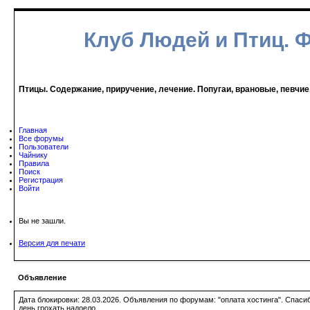
Клуб Людей и Птиц. 
Птицы. Содержание, приручение, лечение. Попугаи, врановые, певчие
Главная
Все форумы
Пользователи
Чайнику
Правила
Поиск
Регистрация
Войти
Вы не зашли.
Версия для печати
Объявление
Дата блокировки: 28.03.2026. Объявления по форумам: "оплата хостинга". Спас
день грохать надоело.