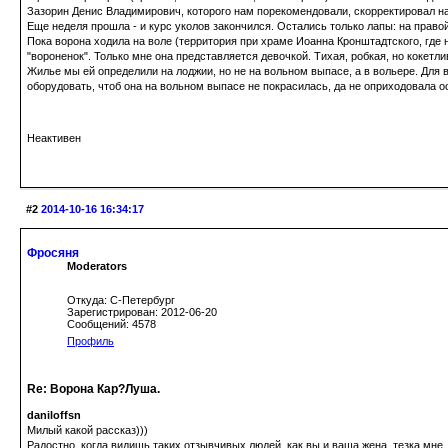
Зазорин Денис Владимирович, которого нам порекомендовали, скорректировал наз
Еще неделя прошла - и курс уколов закончился. Остались только лапы: на правой
Пока ворона ходила на воле (территория при храме Иоанна Кронштадтского, где 
"вороненок". Только мне она представляется девочкой. Тихая, робкая, но кокетлив
Жилье мы ей определили на лоджии, но не на вольном выпасе, а в вольере. Для во
оборудовать, чтоб она на вольном выпасе не покрасилась, да не оприходовала 
Неактивен
#2
2014-10-16 16:34:17
Фросяня
Moderators
Откуда: С-Петербург
Зарегистрирован: 2012-06-20
Сообщений: 4578
Профиль
Re: Ворона Кар?Луша.
daniloffsn
Милый какой рассказ)))
Радостно, когда видишь таких отзывчивых людей, как вы и ваша жена, тезка мне,