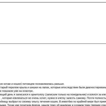
ум котам и кошке) питомцем познакомилась раньше.
старый перелом крыла и шишки на лапах, которые впоследствии были диагностированы
е показали уже на осмотре.
щий день я записался к орнитологу (записали только на понедельник) и взялся за кле
, которая извлекаться не очень хочет, нужно в клетку залезть самому. Почти полностью
бницу выбрал по своему опыту лечения кошек. В инветбио по крайней мере был прием
ыми. Тогда уже почитали форум, нашли тему об анализах и создали тему (вернее сраз