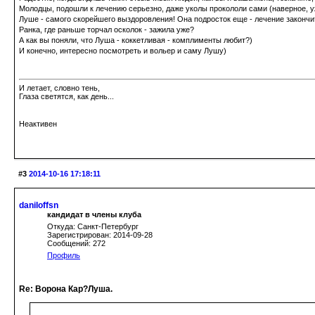
Молодцы, подошли к лечению серьезно, даже уколы прокололи сами (наверное, у
Луше - самого скорейшего выздоровления! Она подросток еще - лечение закончит
Ранка, где раньше торчал осколок - зажила уже?
А как вы поняли, что Луша - коккетливая - комплименты любит?)
И конечно, интересно посмотреть и вольер и саму Лушу)
И летает, словно тень,
Глаза светятся, как день...
Неактивен
#3
2014-10-16 17:18:11
daniloffsn
кандидат в члены клуба
Откуда: Санкт-Петербург
Зарегистрирован: 2014-09-28
Сообщений: 272
Профиль
Re: Ворона Кар?Луша.