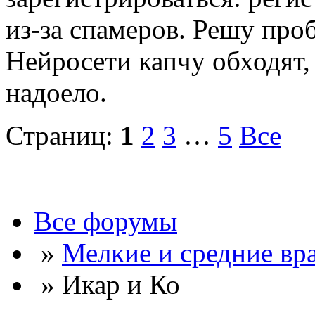
из-за спамеров. Решу про
Нейросети капчу обходят, 
надоело.
Страниц:
1
2
3
…
5
Все
Все форумы
»
Мелкие и средние вр
» Икар и Ко