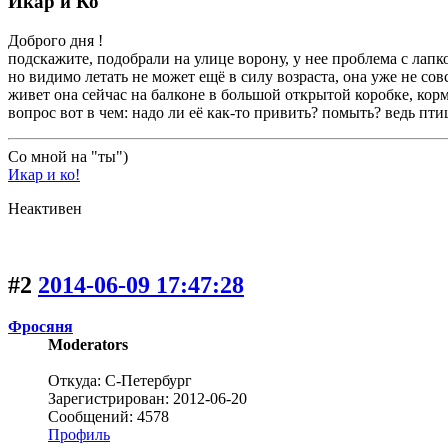
Икар и Ко
Доброго дня !
подскажите, подобрали на улице ворону, у нее проблема с лапко
но видимо летать не может ещё в силу возраста, она уже не совс
живет она сейчас на балконе в большой открытой коробке, корм
вопрос вот в чем: надо ли её как-то привить? помыть? ведь пти
Со мной на "ты")
Икар и ко!
Неактивен
#2
2014-06-09 17:47:28
Фросяня
Moderators
Откуда: С-Петербург
Зарегистрирован: 2012-06-20
Сообщений: 4578
Профиль