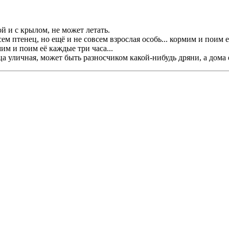
й и с крылом, не может летать.
ем птенец, но ещё и не совсем взрослая особь... кормим и поим её
им и поим её каждые три часа...
ца уличная, может быть разносчиком какой-нибудь дряни, а дома 