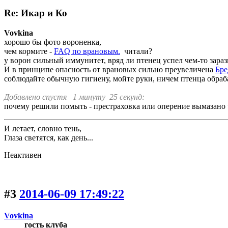
Re: Икар и Ко
Vovkina
хорошо бы фото вороненка,
чем кормите -
FAQ по врановым.
читали?
у ворон сильный иммунитет, вряд ли птенец успел чем-то зараз
И в принципе опасность от врановых сильно преувеличена
Бре
соблюдайте обычную гигиену, мойте руки, ничем птенца обраб
Добавлено спустя 1 минуту 25 секунд:
почему решили помыть - престраховка или оперение вымазано 
И летает, словно тень,
Глаза светятся, как день...
Неактивен
#3
2014-06-09 17:49:22
Vovkina
гость клуба