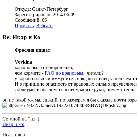
Откуда: Санкт-Петербург
Зарегистрирован: 2014-06-09
Сообщений: 66
Профиль
Вебсайт
Re: Икар и Ко
Фросяня пишет:
Vovkina
хорошо бы фото вороненка,
чем кормите -
FAQ по врановым.
читали?
у ворон сильный иммунитет, вряд ли птенец успел чем-то 
И в принципе опасность от врановых сильно преувеличе
соблюдайте обычную гигиену, мойте руки, ничем птенца 
он не такой уж маленький, по размерам я бы сказала почти взр
Со мной на "ты")
Икар и ко!
Неактивен