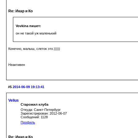
Re: Икар и Ко
Vovkina пишет:
он не такой уж маленький
Конечно, малыш, слеток это.)))))
Неактивен
#5
2014-06-09 19:13:41
Velius
Старожил клуба
Откуда: Санкт-Петербург
Зарегистрирован: 2012-06-07
Сообщений: 1128
Профиль
Re: Икар и Ко