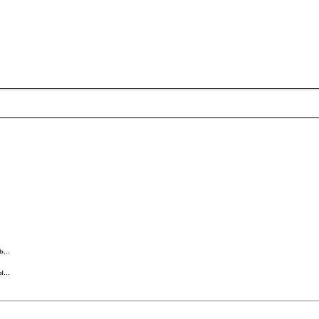
...
...