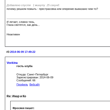
Добавлено спустя 1 минуту 25 секунд:
почему решили помыть - престраховка или оперение вымазано чем-то?
И летает, словно тень,
Глаза светятся, как день...
Неактивен
#3
2014-06-09 17:49:22
Vovkina
гость клуба
Откуда: Санкт-Петербург
Зарегистрирован: 2014-06-09
Сообщений: 66
Профиль
Вебсайт
Re: Икар и Ко
Фросяня пишет: