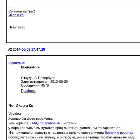
Со мной на "ты")
Икар и ко!
Неактивен
#2
2014-06-09 17:47:28
Фросяня
Moderators
Откуда: С-Петербург
Зарегистрирован: 2012-06-20
Сообщений: 4578
Профиль
Re: Икар и Ко
Vovkina
хорошо бы фото вороненка,
чем кормите -
FAQ по врановым.
читали?
у ворон сильный иммунитет, вряд ли птенец успел чем-то заразиться.
И в принципе опасность от врановых сильно преувеличена
Бредни о воронах
соблюдайте обычную гигиену, мойте руки, ничем птенца обрабатывать не надо.