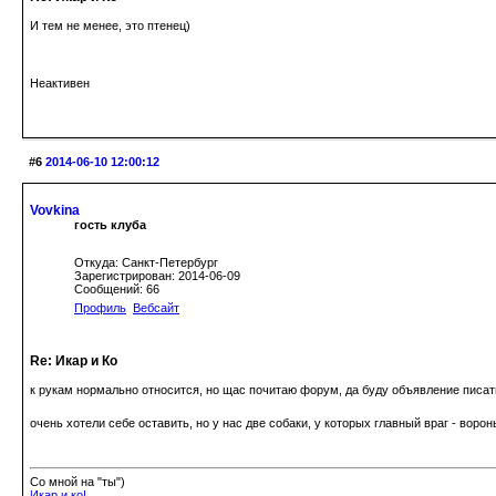
И тем не менее, это птенец)
Неактивен
#6
2014-06-10 12:00:12
Vovkina
гость клуба
Откуда: Санкт-Петербург
Зарегистрирован: 2014-06-09
Сообщений: 66
Профиль
Вебсайт
Re: Икар и Ко
к рукам нормально относится, но щас почитаю форум, да буду объявление писать
очень хотели себе оставить, но у нас две собаки, у которых главный враг - вороны
Со мной на "ты")
Икар и ко!