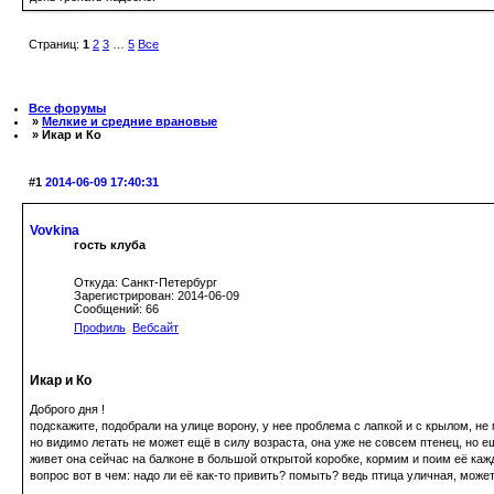
Страниц:
1
2
3
…
5
Все
Все форумы
»
Мелкие и средние врановые
» Икар и Ко
#1
2014-06-09 17:40:31
Vovkina
гость клуба
Откуда: Санкт-Петербург
Зарегистрирован: 2014-06-09
Сообщений: 66
Профиль
Вебсайт
Икар и Ко
Доброго дня !
подскажите, подобрали на улице ворону, у нее проблема с лапкой и с крылом, не 
но видимо летать не может ещё в силу возраста, она уже не совсем птенец, но ещ
живет она сейчас на балконе в большой открытой коробке, кормим и поим её кажд
вопрос вот в чем: надо ли её как-то привить? помыть? ведь птица уличная, може