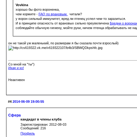
Vovkina
хорошо бы фото вороненка,
чем кормите -
FAQ по врановым.
читали?
у ворон сильный иммунитет, вряд ли птенец успел чем-то заразиться.
И в принципе опасность от врановых сильно преувеличена
Бредни о ворона
соблюдайте обычную гигиену, мойте руки, ничем птенца обрабатывать не на
он не такой уж маленький, по размерам я бы сказала почти взрослый)
Со мной на "ты")
Икар и ко!
Неактивен
#4
2014-06-09 19:00:55
Сфера
кандидат в члены клуба
Зарегистрирован: 2012-08-03
Сообщений: 216
Профиль