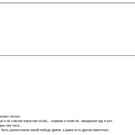
может летать.
ё и не совсем взрослая особь... кормим и поим её, закидывая еду в рот..
ые три часа...
т быть разносчиком какой-нибудь дряни, а дома есть другие животные...