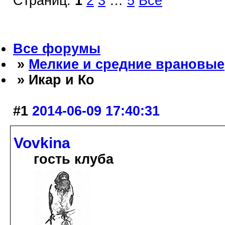
Страниц:
1
2
3
…
5
Все
Все форумы
»
Мелкие и средние врановые
» Икар и Ко
#1
2014-06-09 17:40:31
Vovkina
гость клуба