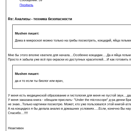
Сообщений: 59
Профиль
Re: Анализы - техника безопасности
Mushen пишет:
Дома в микроскоп можно только на грибы посмотреть, кокцидий, яйца гельми
Мне бы этого вполне хватило для начала....Особенно кокцидии.....Да и яйца гель
Просто я забыла уже всё про окраски из доступных красителей....И как готовить пр
Mushen пишет:
да и то если ты биолог или врач,
У меня есть медицинской образование и гистология для меня не пустой звук....даж
У меня заказана книга - обещали прислать- "Under the microscope" д-ра денни Бр
не знаю...Только картинки посмотрю. Может, кто уже пользовался этой книгой-ат
А на кокцидиоз я бы делала анализ в домашних условиях.....Если, конечно Вы нау
Спасибо....!!!!
Неактивен