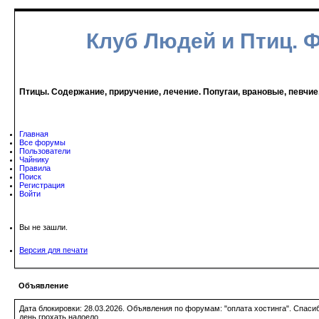
Клуб Людей и Птиц. 
Птицы. Содержание, приручение, лечение. Попугаи, врановые, певчие
Главная
Все форумы
Пользователи
Чайнику
Правила
Поиск
Регистрация
Войти
Вы не зашли.
Версия для печати
Объявление
Дата блокировки: 28.03.2026. Объявления по форумам: "оплата хостинга". Спас
день грохать надоело.