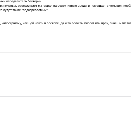
ный определитель бактерий.
рительных, рассаживает материал на селективные среды и помещает в условия, необх
ко будет таких "подозреваемых"...
капрограмму, клещей найти в соскобе, да и то если ты биолог или врач, знаешь гистол