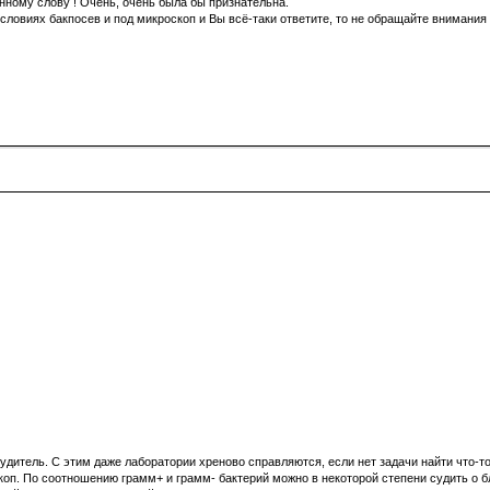
анному слову ! Очень, очень была бы признательна.
условиях бакпосев и под микроскоп и Вы всё-таки ответите, то не обращайте внимани
удитель. С этим даже лаборатории хреново справляются, если нет задачи найти что-то
коп. По соотношению грамм+ и грамм- бактерий можно в некоторой степени судить о 