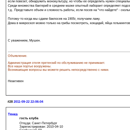
если повезет, обнаружить монокультуру, но чтобы ее определить нужен специаль
Среди множества бактерий в среднем мазке опытный лаборант определяет подоз
т.д.. Представьте объем и сложность работы, если посев на "что найдете" - сколь
Потому-то когда мы сдаем бакпосев на 1905г, получаем лажу.
Дома в микроскоп можно только на грибы посмотреть, кокцидий, яйца гельминтов, 
С уважением, Мушен.
Объявление.
Администрация отеля претензий по обслуживанию не принимает.
Все наши портье вооружены.
Возникающие вопросы вы можете решить непосредственно с ними.
Неактивен
#28
2011-09-22 22:06:04
Тянка
гость клуба
Откуда: Санкт-Петербург
Зарегистрирован: 2010-04-10