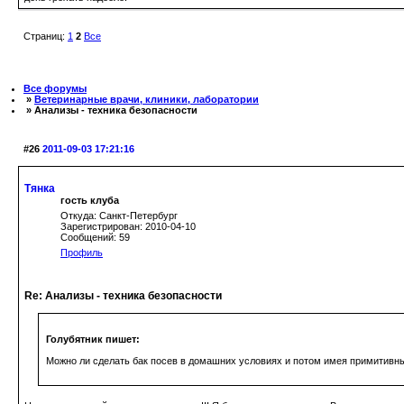
Страниц:
1
2
Все
Все форумы
»
Ветеринарные врачи, клиники, лаборатории
» Анализы - техника безопасности
#26
2011-09-03 17:21:16
Тянка
гость клуба
Откуда: Санкт-Петербург
Зарегистрирован: 2010-04-10
Сообщений: 59
Профиль
Re: Анализы - техника безопасности
Голубятник пишет:
Можно ли сделать бак посев в домашних условиях и потом имея примитивны