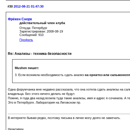
#30
2012-08-21 01:47:30
Фрёкен Снорк
действительный член клуба
Откуда: Петербург
Зарегистрирован: 2008-08-19
Сообщений: 910
Профиль
Re: Анализы - техника безопасности
Mushen пишет:
3. Если возникла необходимость сдать анализ
на орнитоз или сальмонел
Одна форумчанка мне недавно рассказала, что она хотела сдать анализы на сал
владельца. Без этого ничего делать не будут.
Помню, я года два назад возила туда такие анализы, имя и адрес я сочинила. А те
Это в Петербурге. Лаборатория на Лиговском пр.
В интернете бываю редко, поэтому письма в личке могу долго не замечать.
Неактивен