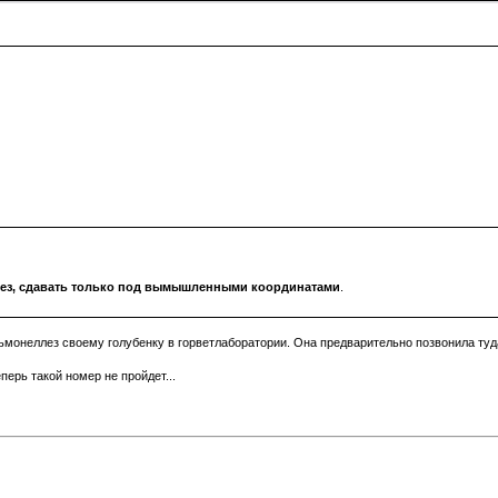
лез, сдавать только под вымышленными координатами
.
ьмонеллез своему голубенку в горветлаборатории. Она предварительно позвонила туда
перь такой номер не пройдет...