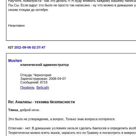
Научите, пожалуйста - как это делать !!! Я буду внимать каждому Вашему напис
Пы.Сы. Если вдруг это было не просто так написано - ну что можно в домашних 
своим птицам до октября.
Неактивен
#27
2011-09-06 02:37:47
Mushen
клинический администратор
Откуда: Черногория
Зарегистрирован: 2008-04-07
Сообщений: 8719
Профиль
Вебсайт
Re: Анализы - техника безопасности
Тянка
, доброй ночи.
Это было не утверждение, а вопрос. Только знак вопроса потерялся.
Отвечаю - нет. В домашних условиях нельзя сделать бакпосев и определить возб
Теоретически можно взять мазок, окрасить его по Грамму и посмотреть в микрос