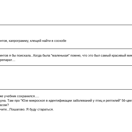
нтов, капрограмму, клещей найти в соскобе
минтов я бы поискала...Когда была "маленькая" помню, что это был самый красивый мик
епарат....
е учебник сохранился.....
ауна. Там про "Юзе микроскоп в идентификации заболеваний у птиц и рептилий" 56-цвет
ласом?
чите...Пошагово. Я буду стараться.