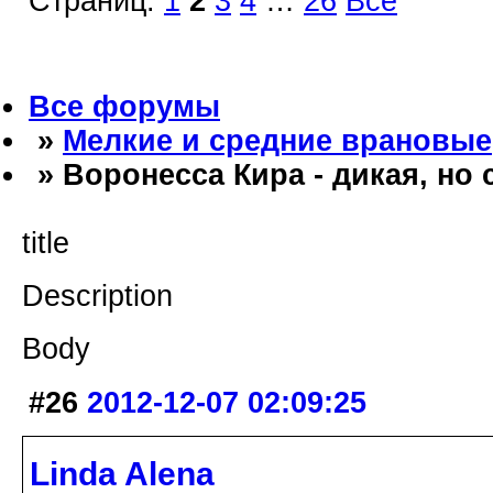
Страниц:
1
2
3
4
…
26
Все
Все форумы
»
Мелкие и средние врановые
» Воронесса Кира - дикая, но
title
Description
Body
#26
2012-12-07 02:09:25
Linda Alena