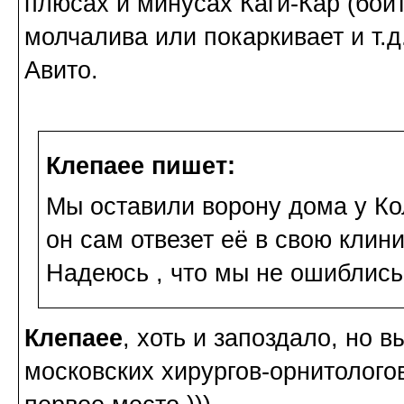
плюсах и минусах Каги-Кар (боитс
молчалива или покаркивает и т.
Авито.
Клепаee пишет:
Мы оставили ворону дома у Ко
он сам отвезет её в свою клини
Надеюсь , что мы не ошиблись 
Клепаee
, хоть и запоздало, но 
московских хирургов-орнитолого