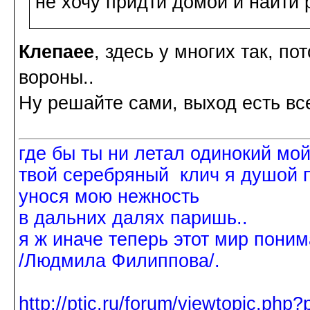
не хочу придти домой и найти 
Клепаee
, здесь у многих так, п
вороны..
Ну решайте сами, выход есть вс
где бы ты ни летал одинокий мо
твой серебряный клич я душой 
унося мою нежность
в дальних далях паришь..
я ж иначе теперь этот мир поним
/Людмила Филиппова/.
http://ptic.ru/forum/viewtopic.ph