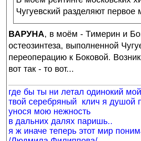
Чугуевский разделяют первое м
ВАРУНА
, в моём - Тимерин и Б
остеозинтеза, выполненной Чугу
переоперацию к Боковой. Возник
вот так - то вот...
где бы ты ни летал одинокий мо
твой серебряный клич я душой 
унося мою нежность
в дальних далях паришь..
я ж иначе теперь этот мир поним
/Людмила Филиппова/.