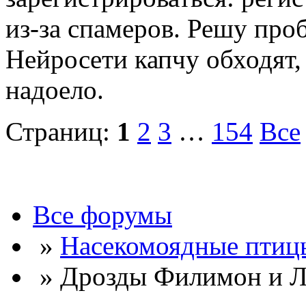
из-за спамеров. Решу про
Нейросети капчу обходят, 
надоело.
Страниц:
1
2
3
…
154
Все
Все форумы
»
Насекомоядные птиц
» Дрозды Филимон и Л