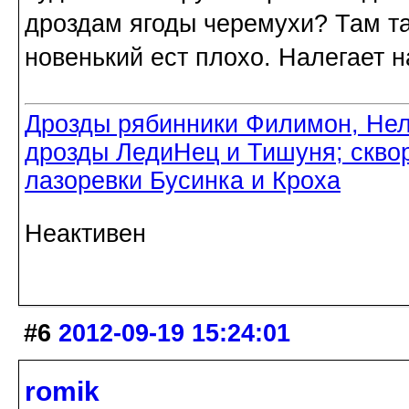
дроздам ягоды черемухи? Там та
новенький ест плохо. Налегает н
Дрозды рябинники Филимон, Нел
дрозды ЛедиНец и Тишуня; скво
лазоревки Бусинка и Кроха
Неактивен
#6
2012-09-19 15:24:01
romik