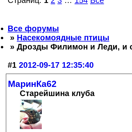
Страниц:
1
2
3
…
154
Все
Все форумы
»
Насекомоядные птицы
» Дрозды Филимон и Леди, и 
#1
2012-09-17 12:35:40
МаринКа62
Старейшина клуба