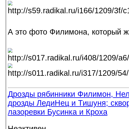
А это фото Филимона, который ж
Дрозды рябинники Филимон, Нел
дрозды ЛедиНец и Тишуня; скво
лазоревки Бусинка и Кроха
Неактивен