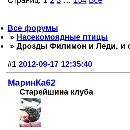
Страниц:
1
2
3
…
154
Все
Все форумы
»
Насекомоядные птицы
» Дрозды Филимон и Леди, и 
#1
2012-09-17 12:35:40
МаринКа62
Старейшина клуба