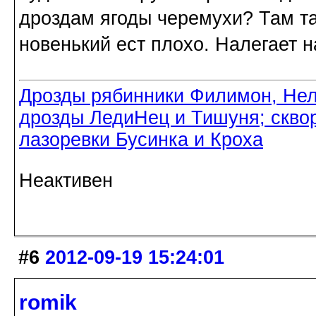
дроздам ягоды черемухи? Там та
новенький ест плохо. Налегает н
Дрозды рябинники Филимон, Нел
дрозды ЛедиНец и Тишуня; скво
лазоревки Бусинка и Кроха
Неактивен
#6
2012-09-19 15:24:01
romik