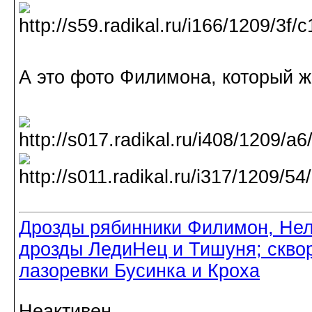
А это фото Филимона, который ж
Дрозды рябинники Филимон, Нел
дрозды ЛедиНец и Тишуня; скво
лазоревки Бусинка и Кроха
Неактивен