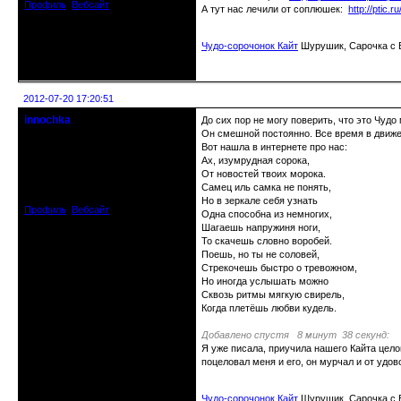
Профиль
Вебсайт
А тут нас лечили от соплюшек:
http://ptic.
Чудо-сорочонок Кайт
Шурушик, Сарочка с Б
Неактивен
2012-07-20 17:20:51
innochka
До сих пор не могу поверить, что это Чудо
Moderator
Он смешной постоянно. Все время в движении
Вот нашла в интернете про нас:
Ах, изумрудная сорока,
Откуда: Днепродзержинск
Днепропетровск
От новостей твоих морока.
Зарегистрирован: 2012-07-12
Самец иль самка не понять,
Сообщений: 12909
Но в зеркале себя узнать
Профиль
Вебсайт
Одна способна из немногих,
Шагаешь напружиня ноги,
То скачешь словно воробей.
Поешь, но ты не соловей,
Стрекочешь быстро о тревожном,
Но иногда услышать можно
Сквозь ритмы мягкую свирель,
Когда плетёшь любви кудель.
Добавлено спустя 8 минут 38 секунд:
Я уже писала, приучила нашего Кайта целов
поцеловал меня и его, он мурчал и от удов
Чудо-сорочонок Кайт
Шурушик, Сарочка с Б