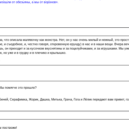
изошли от обезьяны, а мы от воронов».
 что описала малявочку как монстра. Нет, он у нас очень милый и нежный, это прост
е, и съедобное, и, честно говоря, откровенную ерунду) в нас и в наши вещи. Вчера веч
ешь, он приходит и за кусочком вкуснятины и за поцелуйчиками, и за игрушками. Мы уж
, но уже и в грудку и в плечико и крылышко.
:
тобы помягче это прошло?
еней, Серафимка, Жорик, Дашка, Митька, Грача, Гога и Лёлик передают вам привет, го
м построже!