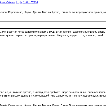
ru/forum/viewtopic.php?pid=167414
еней, Серафимка, Жорик, Дашка, Митька, Грача, Гога и Лёлик передают вам привет, го
 маленькое так легко запорхнуло к нам в души и так крепко-накрепко зацепилось своим
: кушает, играется, прячет, перепрятывает, балуется, ворует ..... и, конечно, поет!
аться, он тоже не против, а иногда даже требует. Вчера вечером мы с Геной обнялись, 
ольствия и возмущенно ("я уже большой - что за нежности"), но не уходил с руки. Воо
еней, Серафимка, Жорик, Дашка, Митька, Грача, Гога и Лёлик передают вам привет, го