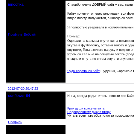
innochka
Спасибо, очень ДОБРЫЙ сайт у вас, сами 
Moderator
Кайту почему-то перестало нравиться фотог
видео иногда получается, а иногда он зас
Откуда: Днепродзержинск
Днепропетровск
Зарегистрирован: 2012-07-12
Я полностью уверовала в исключительный и
Сообщений: 12909
Профиль
Вебсайт
Пример:
Одевали на малыша опутенки на позапрошло
укутав в футболочку, оставив голову и одн
опутенки, Гена взял его на руку и поднес 
утром он сел мне на согнутый локоть (пре
стыдно и я чуть не сняла ему эти опутенки 
Чудо-сорочонок Кайт
Шурушик, Сарочка с Б
Неактивен
2012-07-20 20:47:23
sunflower-04
Инна, всегда рады читать новости про Кай
Вечно юный натуралист
Крик души консультанта
Откуда: Ойкумена
Подобравшему дикую птицу
Зарегистрирован: 2010-02-22
Читать всем, кто обратился за помощью на
Сообщений: 3027
Профиль
Неактивен