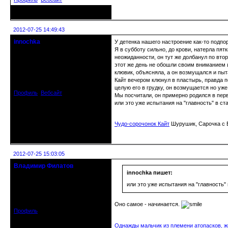
Неактивен
2012-07-25 14:49:43
innochka
У детенка нашего настроение как-то подпор
Moderator
Я в субботу сильно, до крови, натерла пят
неожиданности, он тут же долбанул по второ
этот же день не обошли своим вниманием и 
Откуда: Днепродзержинск
Днепропетровск
клювик, объясняла, а он возмущался и пыт
Зарегистрирован: 2012-07-12
Кайт вечером клюнул в пластырь, правда по
Сообщений: 12909
целую его в грудку, он возмущается но уже
Профиль
Вебсайт
Мы посчитали, он примерно родился в перв
или это уже испытания на "главность" в ст
Чудо-сорочонок Кайт
Шурушик, Сарочка с Б
Неактивен
2012-07-25 15:03:05
Владимир Филатов
24.08.1952 - 09.11.2019 R.I.P.
innochka пишет:
или это уже испытания на "главность" 
Откуда: Санкт-Петербург
Зарегистрирован: 2010-10-20
Сообщений: 20570
Оно самое - начинается.
Профиль
Однажды мальчик из племени атопасков, жи