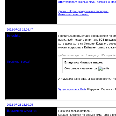
ответствовал: «Белые люди, возможно, про
Дрейк - вОрон рожденный в зоопарке.
Фото птиц, и не только.
Неактивен
2012-07-25 15:08:47
innochka
Прочитала предыдущее сообщение и поняла,
Moderator
нами, любит сидеть и прятать ВСЕ (и важно
хоть дома, хоть на балконе. Когда его зов
можем поцеловать Кайта не только в клювик
Откуда: Днепродзержинск
Днепропетровск
Зарегистрирован: 2012-07-12
Добавлено спустя 1 минуту 22 секунды
Сообщений: 12909
Профиль
Вебсайт
Владимир Филатов пишет:
Оно самое - начинается.
А я думала рано еще. И как себя вести, ч
Чудо-сорочонок Кайт
Шурушик, Сарочка с Б
Неактивен
2012-07-25 15:30:05
Владимир Филатов
Пока это только начало...
24.08.1952 - 09.11.2019 R.I.P.
Когда он клюется по серьезному, надо с ни