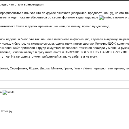
рады, что стали врановодами.
рафироваться или это что-то другое означает (например, вредность нашу), но его тяж
тывает и ждет пока не уберешься со своим фотиком куда подальше
, а потом оп
нтеллект Кайта и других врановых, но наш, по моему, прямо вундеркинд.
й неделе, а было это так: нашли в интернете информацию, сделали выкройку, вырезали
у ножку, я быстро, на сколько смогла, одела одну, потом другую. Конечно ШОК, конечн
его к себе, Кайт прижался к груди и мурчал-жаловался, также он посидел у меня на рук
дплечье), слегка клюнул в руку ниже локтя и ВЫЛОЖИЛ ОПУТЕНКУ НА МОЮ РУКУ!!!!!!! т.
тут же. На сегодня это уже пройденный этап, но забыть я не могу.
еней, Серафимка, Жорик, Дашка, Митька, Грача, Гога и Лёлик передают вам привет, го
та
 Птиц.ру