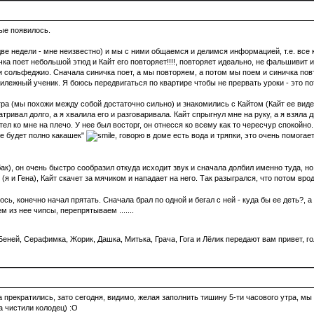
ые появилось.
две недели - мне неизвестно) и мы с ними общаемся и делимся информацией, т.е. все к
чка поет небольшой этюд и Кайт его повторяет!!!!, повторяет идеально, не фальшивит 
 сольфеджио. Сначала синичка поет, а мы повторяем, а потом мы поем и синичка повто
рилежный ученик. Я боюсь передвигаться по квартире чтобы не прервать уроки - это по
ра (мы похожи между собой достаточно сильно) и знакомились с Кайтом (Кайт ее видел
ривал долго, а я хвалила его и разговаривала. Кайт спрыгнул мне на руку, а я взяла 
тел ко мне на плечо. У нее был восторг, он отнесся ко всему как то чересчур спокойно.
ре будет полно какашек"
, говорю в доме есть вода и тряпки, это очень помогае
ак), он очень быстро сообразил откуда исходит звук и сначала долбил именно туда, но
я и Гена), Кайт скачет за мячиком и нападает на него. Так разыгрался, что потом вро
сь, конечно начал прятать. Сначала брал по одной и бегал с ней - куда бы ее деть?, а
 из нее чипсы, перепрятываем .......
еней, Серафимка, Жорик, Дашка, Митька, Грача, Гога и Лёлик передают вам привет, го
 прекратились, зато сегодня, видимо, желая заполнить тишину 5-ти часового утра, м
 чистили колодец) :О