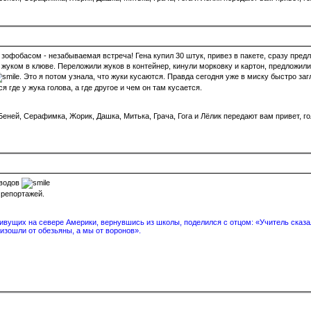
зофобасом - незабываемая встреча! Гена купил 30 штук, привез в пакете, сразу предл
жуком в клюве. Переложили жуков в контейнер, кинули морковку и картон, предложили ещ
. Это я потом узнала, что жуки кусаются. Правда сегодня уже в миску быстро за
 где у жука голова, а где другое и чем он там кусается.
еней, Серафимка, Жорик, Дашка, Митька, Грача, Гога и Лёлик передают вам привет, го
оводов
 репортажей.
вущих на севере Америки, вернувшись из школы, поделился с отцом: «Учитель сказал
изошли от обезьяны, а мы от воронов».