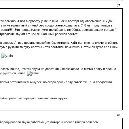
#7
ак обычно. А вот в субботу у меня был шок и восторг одновременно: с 7 до 9
и это не единичный случай это продолжается два часа. Я 8 лет проучилась в
ряет!!!!! Это продолжается уже третий день (суббота, воскресенье и сегодня).
трясающе звучит!! У нас гениальный ребенок растет.
 впервые), все прошло спокойно, без истерик. Кайт сел мне на плечо, я обняла
двумя руками за руку сестры и так постояли немножко. Потом он даже сел к ней
т
 потом понял, что так звука не добиться и наскакивал на мячик сбоку и сильно
де ругаться начал.
 потом потащил целый кулек, но скоро бросил эту затею т.к. Гена предложил
луби привет не передают, они вас игнорируют
#8
ы пародировали звуки работающих мотора и насоса (вчера вечером