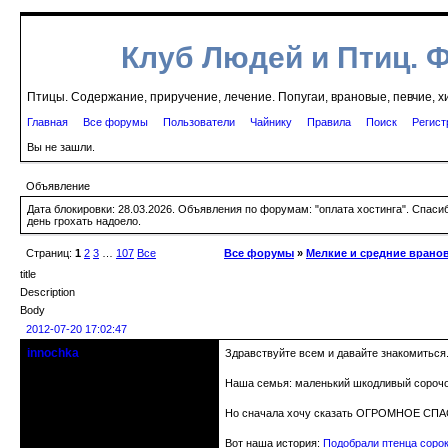
Клуб Людей и Птиц. 
Птицы. Содержание, приручение, лечение. Попугаи, врановые, певчие, х
Главная
Все форумы
Пользователи
Чайнику
Правила
Поиск
Регист
Вы не зашли.
Объявление
Дата блокировки: 28.03.2026. Объявления по форумам: "оплата хостинга". Спас
день грохать надоело.
Страниц:
1
2
3
…
107
Все
Все форумы
»
Мелкие и средние врано
title
Description
Body
2012-07-20 17:02:47
innochka
Здравствуйте всем и давайте знакомиться
Moderator
Наша семья: маленький шкодливый сорочоно
Откуда: Днепродзержинск
Днепропетровск
Но сначала хочу сказать ОГРОМНОЕ СПАСИБ
Зарегистрирован: 2012-07-12
Сообщений: 12909
Вот наша история:
Подобрали птенца сорок