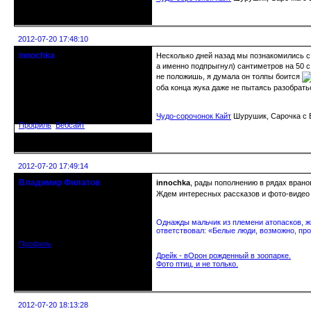
Неактивен
2012-07-20 17:48:10
innochka
Несколько дней назад мы познакомились с 
Moderator
а именно подпрыгнул) сантиметров на 50 с 
не положишь, я думала он толпы боится
оба конца жука даже не пытаясь разобраться
Откуда: Днепродзержинск
Днепропетровск
Зарегистрирован: 2012-07-12
Сообщений: 12909
Чудо-сорочонок Кайт
Шурушик, Сарочка с Б
Профиль
Вебсайт
Неактивен
2012-07-20 17:49:14
Владимир Филатов
innochka
, рады пополнению в рядах вран
24.08.1952 - 09.11.2019 R.I.P.
Ждем интересных рассказов и фото-видео
Откуда: Санкт-Петербург
Однажды мальчик из племени атопасков, жи
Зарегистрирован: 2010-10-20
ответствовал: «Белые люди, возможно, про
Сообщений: 20570
Профиль
Дрейк - вОрон рожденный в зоопарке.
Фото птиц, и не только.
Неактивен
2012-07-20 18:13:28