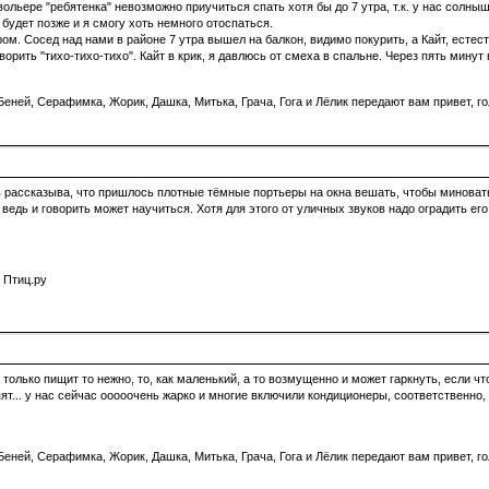
ольере "ребятенка" невозможно приучиться спать хотя бы до 7 утра, т.к. у нас солныш
 будет позже и я смогу хоть немного отоспаться.
м. Сосед над нами в районе 7 утра вышел на балкон, видимо покурить, а Кайт, естеств
ворить "тихо-тихо-тихо". Кайт в крик, я давлюсь от смеха в спальне. Через пять минут
еней, Серафимка, Жорик, Дашка, Митька, Грача, Гога и Лёлик передают вам привет, го
ов рассказыва, что пришлось плотные тёмные портьеры на окна вешать, чтобы минова
 ведь и говорить может научиться. Хотя для этого от уличных звуков надо оградить его
 Птиц.ру
только пищит то нежно, то, как маленький, а то возмущенно и может гаркнуть, если что
ят... у нас сейчас ооооочень жарко и многие включили кондиционеры, соответственно, б
еней, Серафимка, Жорик, Дашка, Митька, Грача, Гога и Лёлик передают вам привет, го