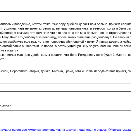
тилось и поведение, кстати, тоже. Уже пару дней он делает нам больно, причем специ
ки туфлями, Кайт не замечал этого до вечера понедельника, а вечером, когда я была за
й пятке, я сказала, что нельзя и что это все еще я и мне больно - он не отреагировал
Гену, Кайт его долбанул за поясницу, после замечания еще раз долбанул. Во вторник 
ался долбануть еще раз, хоть не поворачивайся спиной к нему. Я пятки заклеила лей
 самой ранке он все таки не попал. А потом ущипнул Гену за ухо, больно. Мне он тож
 не кусается.
ых числах мая, для удобства мы решили, что День Рождения у него будет 1 Мая т.е. с
ае?
еней, Серафимка, Жорик, Дашка, Митька, Грача, Гога и Лёлик передают вам привет, го
в стае?
вущих на севере Америки, вернувшись из школы, поделился с отцом: «Учитель сказал