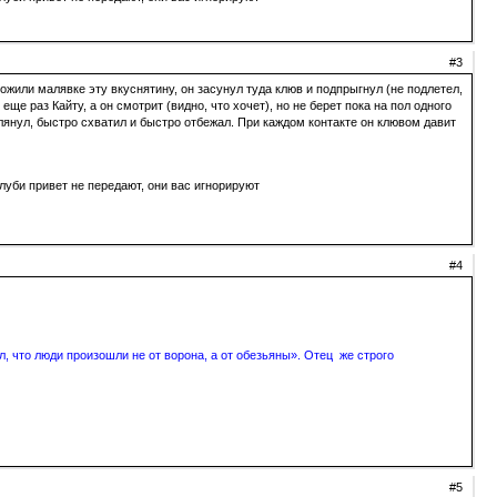
#3
ожили малявке эту вкуснятину, он засунул туда клюв и подпрыгнул (не подлетел,
е раз Кайту, а он смотрит (видно, что хочет), но не берет пока на пол одного
глянул, быстро схватил и быстро отбежал. При каждом контакте он клювом давит
луби привет не передают, они вас игнорируют
#4
, что люди произошли не от ворона, а от обезьяны». Отец же строго
#5