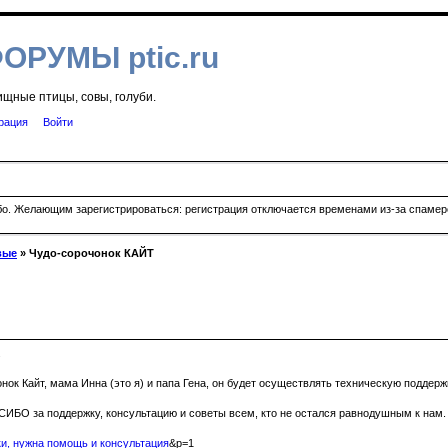
ФОРУМЫ ptic.ru
ищные птицы, совы, голуби.
рация
Войти
ибо. Желающим зарегистрироваться: регистрация отключается временами из-за спамеро
вые
» Чудо-сорочонок КАЙТ
.
к Кайт, мама Инна (это я) и папа Гена, он будет осуществлять техническую поддерж
О за поддержку, консультацию и советы всем, кто не остался равнодушным к нам. В
и, нужна помощь и консультация
&p=1