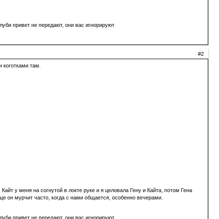
луби привет не передают, они вас игнорируют
#2
и коготками там.
Кайт у меня на согнутой в локте руке и я целовала Гену и Кайта, потом Гена
бще он мурчит часто, когда с нами общается, особенно вечерами.
луби привет не передают, они вас игнорируют