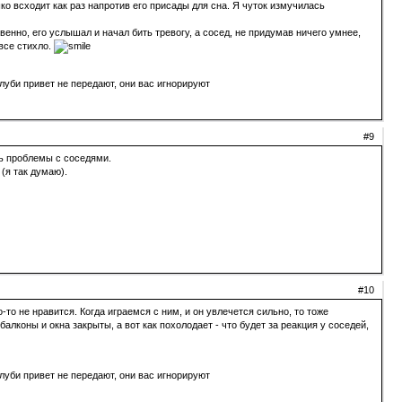
ко всходит как раз напротив его присады для сна. Я чуток измучилась
енно, его услышал и начал бить тревогу, а сосед, не придумав ничего умнее,
 все стихло.
луби привет не передают, они вас игнорируют
#9
ть проблемы с соседями.
 (я так думаю).
#10
-то не нравится. Когда играемся с ним, и он увлечется сильно, то тоже
алконы и окна закрыты, а вот как похолодает - что будет за реакция у соседей,
луби привет не передают, они вас игнорируют