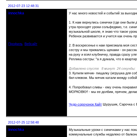
2012-07-23 12:48:31
innochka
У нас много новостей и событий за выходн
Moderator
1. К нам вернулись синички (где они были 
утра проходят уроки сольфеджио, т.е. сини
Откуда: Днепродзержинск
Днепропетровск
музыкальной школе, я знаю что такое уроки
Зарегистрирован: 2012-07-12
Ребенок развивается и учится как очень п
Сообщений: 12909
Профиль
Вебсайт
2. В воскресенье к нам приезжала моя сест
сестру и мы прижались щеками - он рассмат
на руку и взял клубничку, правда сразу уле
Реплика сестры: "а я думала, что в кварти
Добавлено спустя 8 минут 24 секунды:
3. Купили мячик- пищалку (игрушка для соб
бил клювом. Мы мячик катали между собой (
4. Попробовал сливы - ему очень понравило
МОРКОВКУ! - мы ее долбим, прячем, делаем
Чудо-сорочонок Кайт
Шурушик, Сарочка с Б
Неактивен
2012-07-25 12:58:48
innochka
Музыкальные уроки с синичками у нас пока
Moderator
коммунальные службы недалеко от балкона