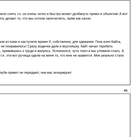
ело снять т.к. он очень четко и быстро может долбануть прямо в объектив! А вот
ять делает то, что мы хотели запечатлеть, прям как назло.
 из кожи и наступило время Х, собственно, для одевания. Гена взял Кайта,
о не понравилось! Сразу водички дали и вкусняшку. Кайт начал теребить
ах, прижавшись к груди и жалуясь. Успокоился, чуть поел и мы уложили спать. А
е. эти вот ручища одели на меня то, что мне не нравится. Мне реально стало
луби привет не передают, они вас игнорируют
#6