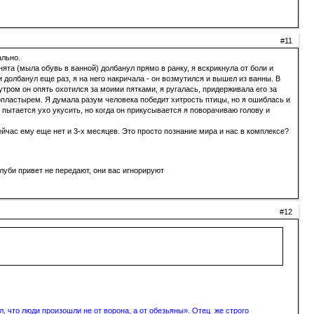
#11
ально.
нята (мыла обувь в ванной) долбанул прямо в ранку, я вскрикнула от боли и
 и долбанул еще раз, я на него накричала - он возмутился и вышел из ванны. В
утром он опять охотился за моими пятками, я ругалась, придерживала его за
копластырем. Я думала разум человека победит хитрость птицы, но я ошиблась и
е пытается ухо укусить, но когда он прикусывается я поворачиваю голову и
ейчас ему еще нет и 3-х месяцев. Это просто познание мира и нас в комплексе?
луби привет не передают, они вас игнорируют
#12
, что люди произошли не от ворона, а от обезьяны». Отец же строго