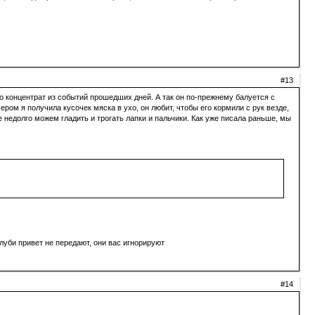
#13
о концентрат из событий прошедших дней. А так он по-прежнему балуется с
ером я получила кусочек мяска в ухо, он любит, чтобы его кормили с рук везде,
е недолго можем гладить и трогать лапки и пальчики. Как уже писала раньше, мы
луби привет не передают, они вас игнорируют
#14