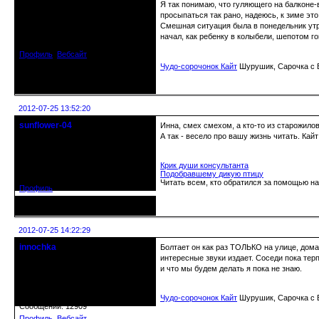
Я так понимаю, что гуляющего на балконе-в
просыпаться так рано, надеюсь, к зиме это
Откуда: Днепродзержинск
Днепропетровск
Смешная ситуация была в понедельник утро
Зарегистрирован: 2012-07-12
начал, как ребенку в колыбели, шепотом го
Сообщений: 12909
Профиль
Вебсайт
Чудо-сорочонок Кайт
Шурушик, Сарочка с Б
Неактивен
2012-07-25 13:52:20
sunflower-04
Инна, смех смехом, а кто-то из старожил
Вечно юный натуралист
А так - весело про вашу жизнь читать. Кайт
Откуда: Ойкумена
Крик души консультанта
Зарегистрирован: 2010-02-22
Подобравшему дикую птицу
Сообщений: 3027
Читать всем, кто обратился за помощью на
Профиль
Неактивен
2012-07-25 14:22:29
innochka
Болтает он как раз ТОЛЬКО на улице, дома 
Moderator
интересные звуки издает. Соседи пока терп
и что мы будем делать я пока не знаю.
Откуда: Днепродзержинск
Днепропетровск
Зарегистрирован: 2012-07-12
Чудо-сорочонок Кайт
Шурушик, Сарочка с Б
Сообщений: 12909
Профиль
Вебсайт