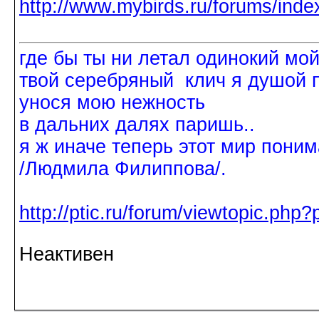
http://www.mybirds.ru/forums/ind
где бы ты ни летал одинокий мо
твой серебряный клич я душой 
унося мою нежность
в дальних далях паришь..
я ж иначе теперь этот мир поним
/Людмила Филиппова/.
http://ptic.ru/forum/viewtopic.ph
Неактивен