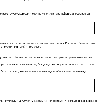
о всех голубей, которых я беру на лечение и пристройство, я оказывается -
дила после черепно-мозговой и механической травмы. И которого было желание
в природу. Вот такой я "коммерсант".
ошу заметить. Кормление, медикаменты и мед.инструментарий оплачивался из
 пристраиваю по знакомым голубеводам, которых у меня много из-за того, что
.
Была в открытую написана оговорка про два заболевания
, поражающие
ами, суточными цыплятами, сизарями. Подчеркиваю -
я кормила своих хищников