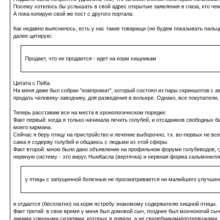
Посему хотелось бы услышать в свой адрес открытые заявления в глаза, кто че
А пока копирую свой же пост с другого портала:
Как недавно выяснилось, есть у нас такие товарищи (не будем показывать пальце
далее цитирую:
Продает, что не продается - идет на корм хищникам
Цитата с ПиКа.
На меня даже был собран "компромат", который состоял из пары скриншотов с ав
продать человеку-заводчику, для разведения в вольере. Однако, все покупатели,
Теперь расставим все на места в хронологическом порядке:
Факт первый:
когда я только начинала лечить голубей, и отсадников свободных 
моего кармана.
Сейчас я беру птицу на пристройство и лечение выборочно, т.к. во-первых не вс
сама я содержу голубей и общаюсь с людьми из этой сферы.
Факт второй:
мною было дано объявление на профильном форуме голубеводов, где
нервную систему - это вирус НьюКасла (вертячка) и нервная форма сальмонелле
у птицы с запущенной болезнью не просматривается ни малейшего улучшени
и отдается (бесплатно) на корм ястребу знакомому содержателю хищной птицы.
Факт третий:
в свое время у меня был домовой сыч, позднее был мохноногий сы
дикими уличными сизарями, которых я ловила, а не свадебниками\потеряшками.