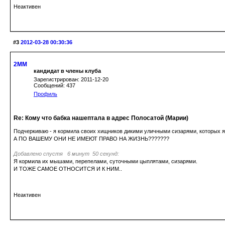
Неактивен
#3
2012-03-28 00:30:36
2MM
кандидат в члены клуба
Зарегистрирован: 2011-12-20
Сообщений: 437
Профиль
Re: Кому что бабка нашептала в адрес Полосатой (Марии)
Подчеркиваю - я кормила своих хищников дикими уличными сизарями, которых я
А ПО ВАШЕМУ ОНИ НЕ ИМЕЮТ ПРАВО НА ЖИЗНЬ???????
Добавлено спустя 6 минут 50 секунд:
Я кормила их мышами, перепелами, суточными цыплятами, сизарями.
И ТОЖЕ САМОЕ ОТНОСИТСЯ И К НИМ..
Неактивен