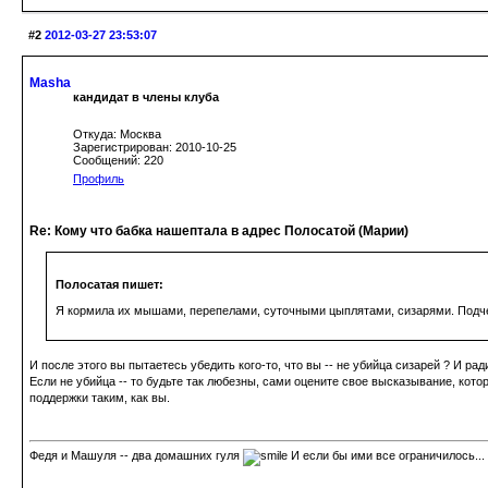
#2
2012-03-27 23:53:07
Masha
кандидат в члены клуба
Откуда: Москва
Зарегистрирован: 2010-10-25
Сообщений: 220
Профиль
Re: Кому что бабка нашептала в адрес Полосатой (Марии)
Полосатая пишет:
Я кормила их мышами, перепелами, суточными цыплятами, сизарями. Подче
И после этого вы пытаетесь убедить кого-то, что вы -- не убийца сизарей ? И рад
Если не убийца -- то будьте так любезны, сами оцените свое высказывание, ко
поддержки таким, как вы.
Федя и Машуля -- два домашних гуля
И если бы ими все ограничилось...