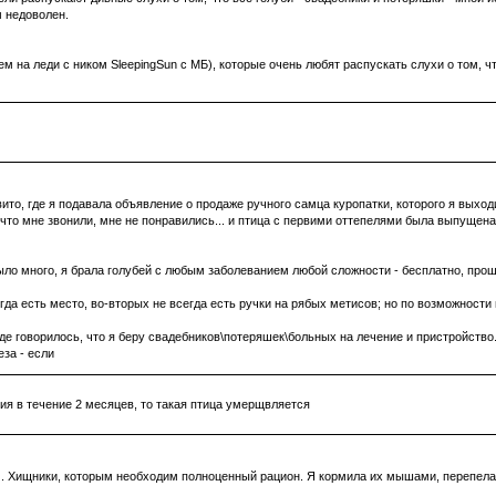
м недоволен.
м на леди с ником SleepingSun с МБ), которые очень любят распускать слухи о том, чт
ито, где я подавала объявление о продаже ручного самца куропатки, которого я выхо
 что мне звонили, мне не понравились... и птица с первими оттепелями была выпущена 
было много, я брала голубей с любым заболеванием любой сложности - бесплатно, пр
егда есть место, во-вторых не всегда есть ручки на рябых метисов; но по возможности
 говорилось, что я беру свадебников\потеряшек\больных на лечение и пристройство
за - если
я в течение 2 месяцев, то такая птица умерщвляется
ч. Хищники, которым необходим полноценный рацион. Я кормила их мышами, перепел