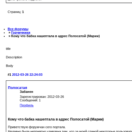
Страниц:
1
Все форумы
»
Горчичники
» Кому что бабка нашептала в адрес Полосатой (Марии)
title
Description
Body
#1
2012-03-26 22:24:03
Полосатая
Забанен
Зарегистрирован: 2012-03-26
Сообщений: 1
Профиль
Кому что бабка нашептала в адрес Полосатой (Марии)
Приветствую форумчан сего портала.
Недавно была неприятно удивлена тем, что за моей спиной некоторые пользоват