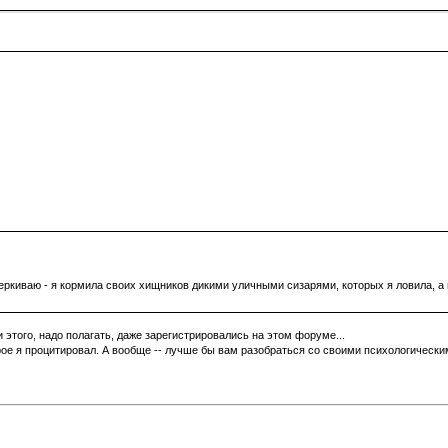
ркиваю - я кормила своих хищников дикими уличными сизарями, которых я ловила, а
и этого, надо полагать, даже зарегистрировались на этом форуме...
торое я процитировал. А вообще -- лучше бы вам разобраться со своими психологичес