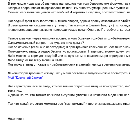
В том числе я давала объявление на профильном голубеводческом форуме, где о
которые сворачивают выбракованным шеи. Именно эти умерщвленные тушки и 
Сейчас же у меня хищников нет вообще
! И кормить сизарями, соответственно, не
Последний факт вызывает очень много споров, однако прошу отказаться в этой те
В свое время мы спорили на эту тему с Татусечкой и Еленой Толстун (т.к.последн
плане наговаривания активно присоединилась некая Ольга из Петербурга, которая
Теперь главное: через мои руки прошло много больных голубей и голубей-потеря
Сакраментальный вопрос:
так куда же я их деваю?
После лечения (если оно необходимо) я пристраиваю калеченных нелетных в каче
Полноценную птицу я отдаю бесплатно по знакомым. Например, моему другу гол
Либо меняю на корм для голубей или на нужных мне самок\самцов определенных 
Либо птица остается у меня на ПМЖ.
Повторюсь, птиц с тяжелыми заболеваниями в данный период времени или метисо
Леченых\пристроенных и живущих у меня постоянно голубей можно посмотреть в
Мой "Крылатый балкон"
Что характерно, все те люди, кто постоянно отдает мне птиц на пристройство, л
тематику.
Однако же, те, кто толком не знают ситуации, увлеченно начинают в единичных сл
Так что давайте с этого момента все "компроматы" и претензи выкладывать откр
Неактивен