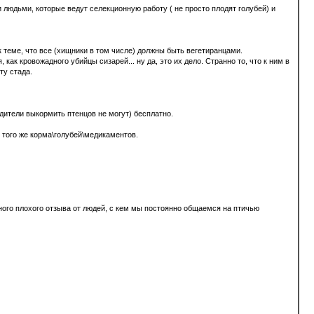
людьми, которые ведут селекционную работу ( не просто плодят голубей) и
к теме, что все (хищники в том числе) должны быть вегетиранцами.
ак кровожадного убийцы сизарей... ну да, это их дело. Странно то, что к ним в
ту стада.
дители выкормить птенцов не могут) бесплатно.
 того же корма\голубей\медикаментов.
одного плохого отзыва от людей, с кем мы постоянно общаемся на птичью