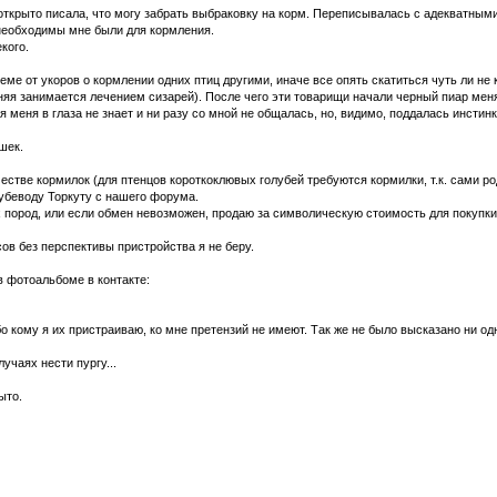
ткрыто писала, что могу забрать выбраковку на корм. Переписывалась с адекватными 
необходимы мне были для кормления.
кого.
ме от укоров о кормлении одних птиц другими, иначе все опять скатиться чуть ли не 
яя занимается лечением сизарей). После чего эти товарищи начали черный пиар меня, к
 меня в глаза не знает и ни разу со мной не общалась, но, видимо, поддалась инстинк
шек.
стве кормилок (для птенцов короткоклювых голубей требуются кормилки, т.к. сами ро
убеводу Торкуту с нашего форума.
пород, или если обмен невозможен, продаю за символическую стоимость для покупки
в без перспективы пристройства я не беру.
 фотоальбоме в контакте:
ибо кому я их пристраиваю, ко мне претензий не имеют. Так же не было высказано ни 
учаях нести пургу...
ыто.