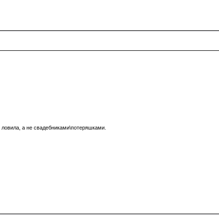
 ловила, а не свадебниками\потеряшками.