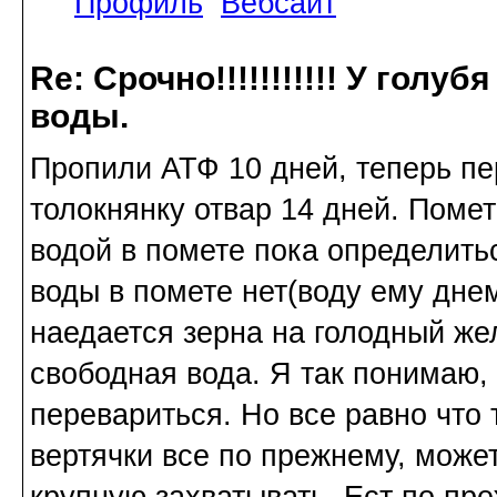
Профиль
Вебсайт
Re: Срочно!!!!!!!!!!! У голу
воды.
Пропили АТФ 10 дней, теперь пе
толокнянку отвар 14 дней. Поме
водой в помете пока определитьс
воды в помете нет(воду ему дне
наедается зерна на голодный жел
свободная вода. Я так понимаю,
перевариться. Но все равно что 
вертячки все по прежнему, может
крупную захватывать. Ест по пре