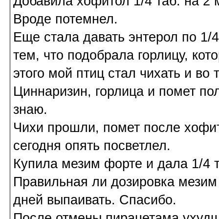
Добавила хофитол 1/4 таб. на 2 м
Вроде потемнел.
Еще стала давать энтерол по 1/4
тем, что подобрала горлицу, кот
этого мой птиц стал чихать и во 
Циннаризин, горлица и помет пол
знаю.
Чихи прошли, помет после хофит
сегодня опять посветлел.
Купила мезим форте и дала 1/4 т
Правильная ли дозировка мезим 
дней выпаивать. Спасибо.
После отмены пирацетама ухудше