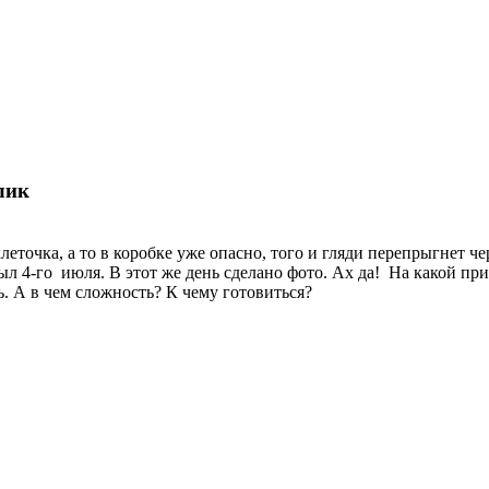
лик
еточка, а то в коробке уже опасно, того и гляди перепрыгнет че
ыл 4-го июля. В этот же день сделано фото. Ах да! На какой пр
ь. А в чем сложность? К чему готовиться?