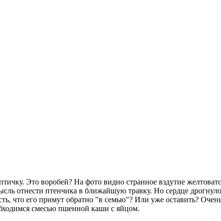
птичку. Это воробей? На фото видно странное вздутие желтовато
сль отнести птенчика в ближайшую травку. Но сердце дрогнуло, 
ость, что его примут обратно "в семью"? Или уже оставить? Оче
бходимся смесью пшенной каши с яйцом.