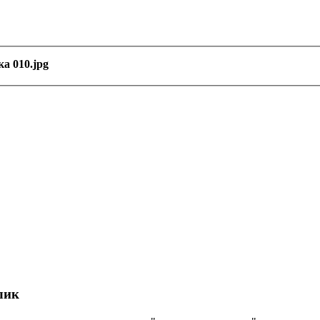
а 010.jpg
лик