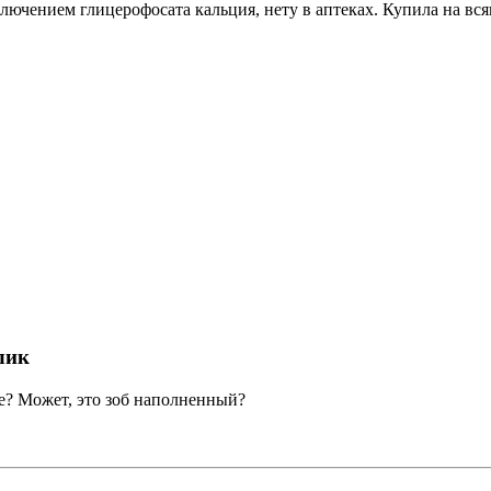
ключением глицерофосата кальция, нету в аптеках. Купила на вс
лик
те? Может, это зоб наполненный?