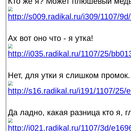
Кто же я? Может плюшевый мед
Ах вот оно что - я утка!
Нет, для утки я слишком промок..
Да ладно, какая разница кто я, г