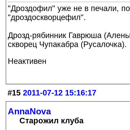
"Дроздофил" уже не в печали, по
"дроздоскворцефил".
Дрозд-рябинник Гаврюша (Аленьк
скворец Чупакабра (Русалочка).
Неактивен
#15
2011-07-12 15:16:17
AnnaNova
Старожил клуба