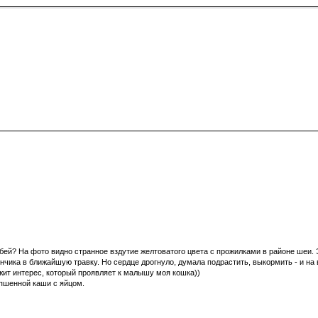
бей? На фото видно странное вздутие желтоватого цвета с прожилками в районе шеи. 
ика в ближайшую травку. Но сердце дрогнуло, думала подрастить, выкормить - и на во
жит интерес, который проявляет к малышу моя кошка))
пшенной каши с яйцом.