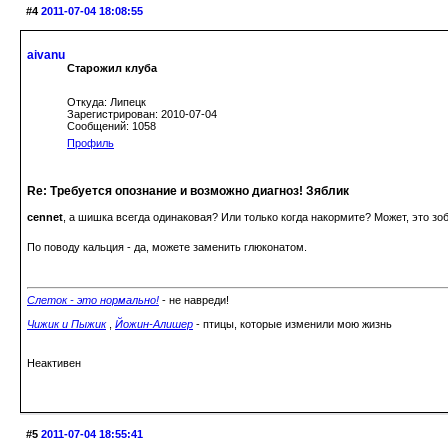
#4
2011-07-04 18:08:55
aivanu
Старожил клуба
Откуда: Липецк
Зарегистрирован: 2010-07-04
Сообщений: 1058
Профиль
Re: Требуется опознание и возможно диагноз! Зяблик
cennet
, а шишка всегда одинаковая? Или только когда накормите? Может, это з
По поводу кальция - да, можете заменить глюконатом.
Слеток - это нормально!
- не навреди!
Чижик и Пыжик
,
Йожин-Алишер
- птицы, которые изменили мою жизнь
Неактивен
#5
2011-07-04 18:55:41