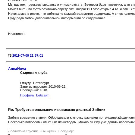
Спасибо за ответы!
Мы растем, трескаем мешанку и учимся летать. Вечером будет клеточка, а то в к
Может быть, по фото возможно определить возраст? Глаза открыл 4-го июля. В э
Начиталась в инете, что зяблика не каждый возьмется содержать. А в чем сложн
Буду рада любой дополнительной информации по содержанию.
Неактивен
#8
2011-07-09 21:57:01
AnnaNova
Старожил клуба
Откуда: Петербург
Зарегистрирован: 2010-06-22
Сообщений: 1818
Профиль
Вебсайт
Re: Требуется опознание и возможно диагноз! Зяблик
Зяблик временно у меня. Оборудовали клеточку разными по толщине жёрдочками, 
Несколько вопросов к опытным птицеводам. Можно ли ему уже давать насекомых
Добавлено спустя 3 минуты 1 секунду: