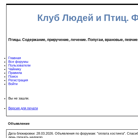
Клуб Людей и Птиц. 
Птицы. Содержание, приручение, лечение. Попугаи, врановые, певчие
Главная
Все форумы
Пользователи
Чайнику
Правила
Поиск
Регистрация
Войти
Вы не зашли.
Версия для печати
Объявление
Дата блокировки: 28.03.2026. Объявления по форумам: "оплата хостинга". Спас
день грохать надоело.