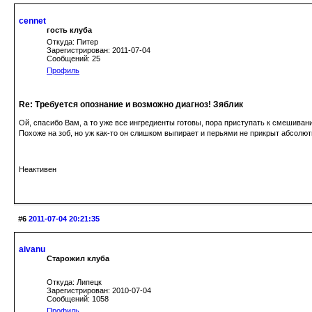
cennet
гость клуба
Откуда: Питер
Зарегистрирован: 2011-07-04
Сообщений: 25
Профиль
Re: Требуется опознание и возможно диагноз! Зяблик
Ой, спасибо Вам, а то уже все ингредиенты готовы, пора приступать к смешиван
Похоже на зоб, но уж как-то он слишком выпирает и перьями не прикрыт абсолют
Неактивен
#6
2011-07-04 20:21:35
aivanu
Старожил клуба
Откуда: Липецк
Зарегистрирован: 2010-07-04
Сообщений: 1058
Профиль