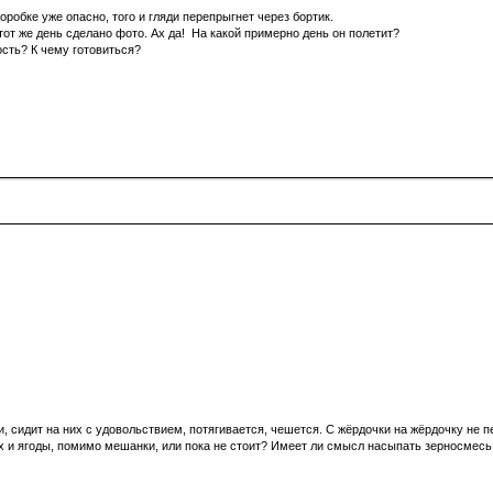
оробке уже опасно, того и гляди перепрыгнет через бортик.
тот же день сделано фото. Ах да! На какой примерно день он полетит?
ость? К чему готовиться?
сидит на них с удовольствием, потягивается, чешется. С жёрдочки на жёрдочку не пер
 и ягоды, помимо мешанки, или пока не стоит? Имеет ли смысл насыпать зерносмесь 