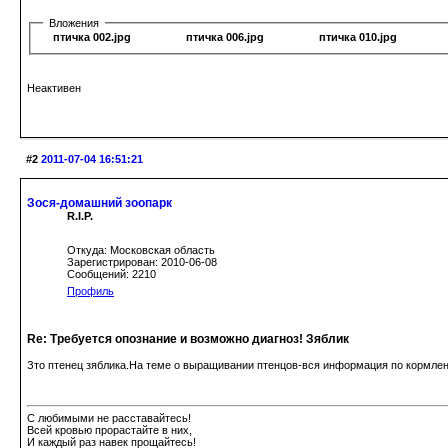
Вложения
птичка 002.jpg
птичка 006.jpg
птичка 010.jpg
Неактивен
#2
2011-07-04 16:51:21
Зося-домашний зоопарк
R.I.P.
Откуда: Московская область
Зарегистрирован: 2010-06-08
Сообщений: 2210
Профиль
Re: Требуется опознание и возможно диагноз! Зяблик
Зто птенец зяблика.На теме о выращивании птенцов-вся информация по кормлен
С любимыми не расставайтесь!
Всей кровью прорастайте в них,
И каждый раз навек прощайтесь!