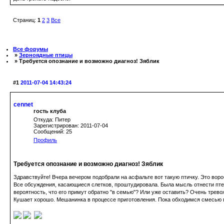
Страниц:
1
2
3
Все
Все форумы
»
Зерноядные птицы
» Требуется опознание и возможно диагноз! Зяблик
#1
2011-07-04 14:43:24
cennet
гость клуба
Откуда: Питер
Зарегистрирован: 2011-07-04
Сообщений: 25
Профиль
Требуется опознание и возможно диагноз! Зяблик
Здравствуйте! Вчера вечером подобрали на асфальте вот такую птичку. Это воро
Все обсуждения, касающиеся слетков, проштудировала. Была мысль отнести птенч
вероятность, что его примут обратно "в семью"? Или уже оставить? Очень трево
Кушает хорошо. Мешанинка в процессе приготовления. Пока обходимся смесью 