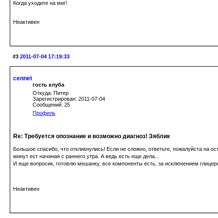
Когда уходите на миг!
Неактивен
#3
2011-07-04 17:19:33
cennet
гость клуба
Откуда: Питер
Зарегистрирован: 2011-07-04
Сообщений: 25
Профиль
Re: Требуется опознание и возможно диагноз! Зяблик
Большое спасибо, что откликнулись! Если не сложно, ответьте, пожалуйста на о
минут ест начиная с раннего утра. А ведь есть еще дела...
И еще вопросик, готовлю мешанку, все компоненты есть, за исключением глицеро
Неактивен