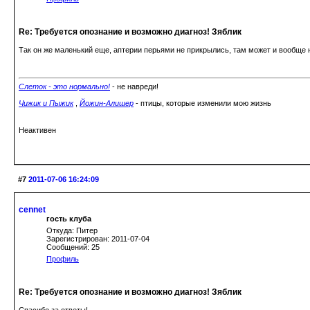
Re: Требуется опознание и возможно диагноз! Зяблик
Так он же маленький еще, аптерии перьями не прикрылись, там может и вообще н
Слеток - это нормально!
- не навреди!
Чижик и Пыжик
,
Йожин-Алишер
- птицы, которые изменили мою жизнь
Неактивен
#7
2011-07-06 16:24:09
cennet
гость клуба
Откуда: Питер
Зарегистрирован: 2011-07-04
Сообщений: 25
Профиль
Re: Требуется опознание и возможно диагноз! Зяблик