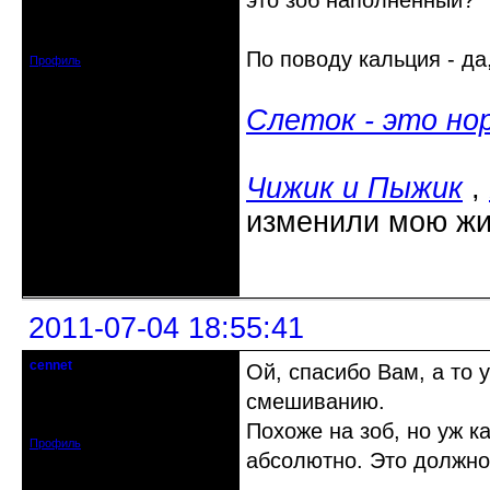
это зоб наполненный?
Откуда: Липецк
Зарегистрирован: 2010-07-04
Сообщений: 1058
По поводу кальция - да
Профиль
Слеток - это но
Чижик и Пыжик
,
изменили мою жи
Неактивен
2011-07-04 18:55:41
cennet
Ой, спасибо Вам, а то 
гость клуба
смешиванию.
Откуда: Питер
Зарегистрирован: 2011-07-04
Сообщений: 25
Похоже на зоб, но уж к
Профиль
абсолютно. Это должно