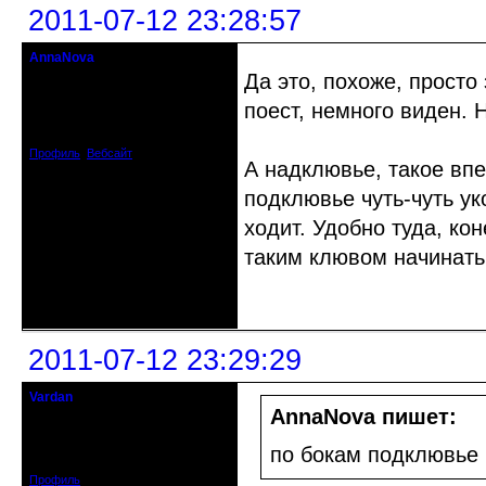
2011-07-12 23:28:57
AnnaNova
Старожил клуба
Да это, похоже, просто
поест, немного виден. 
Откуда: Петербург
Зарегистрирован: 2010-06-22
Сообщений: 1818
Профиль
Вебсайт
А надклювье, такое впе
подклювье чуть-чуть ук
ходит. Удобно туда, кон
таким клювом начинать
Неактивен
2011-07-12 23:29:29
Vardan
Певчий модэратор...
AnnaNova пишет:
Зарегистрирован: 2008-07-13
по бокам подклювье 
Сообщений: 3633
Профиль