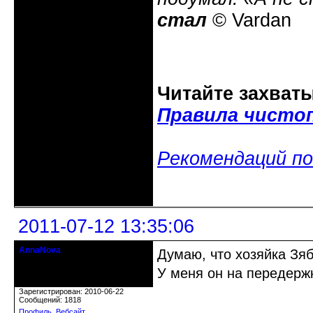
стал
© Vardan
Читайте захват
Правила чисто
Рекомендаций по
Неактивен
2011-07-12 13:35:06
AnnaNova
Думаю, что хозяйка Зяб
Старожил клуба
У меня он на передерж
Откуда: Петербург
Зарегистрирован: 2010-06-22
Сообщений: 1818
Профиль
Вебсайт