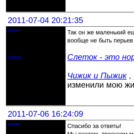
Неактивен
2011-07-04 20:21:35
aivanu
Так он же маленький е
Старожил клуба
вообще не быть перьев 
Откуда: Липецк
Зарегистрирован: 2010-07-04
Сообщений: 1058
Слеток - это но
Профиль
Чижик и Пыжик
,
изменили мою жи
Неактивен
2011-07-06 16:24:09
cennet
Спасибо за ответы!
гость клуба
Откуда: Питер