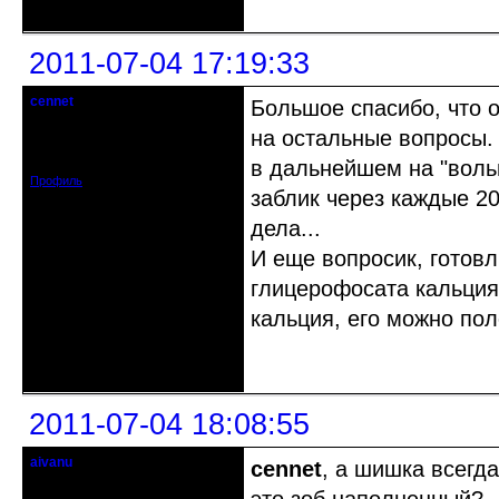
2011-07-04 17:19:33
cennet
Большое спасибо, что о
гость клуба
на остальные вопросы. 
Откуда: Питер
Зарегистрирован: 2011-07-04
Сообщений: 25
в дальнейшем на "воль
Профиль
заблик через каждые 20
дела...
И еще вопросик, готов
глицерофосата кальция,
кальция, его можно пол
Неактивен
2011-07-04 18:08:55
aivanu
cennet
, а шишка всегд
Старожил клуба