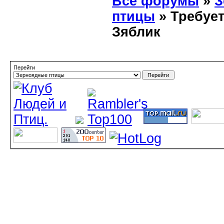
Все форумы
»
З
птицы
» Требует
Зяблик
Перейти