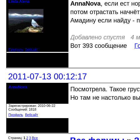
Linda Alena
AnnaNova
, если ест но
Прекрасная Дама С Секирой
потом отрастать начнёт
Амадину если найду - п
Добавлено спустя 4 м
Откуда: Испания
Зарегистрирован: 2009-04-05
Сообщений: 3929
Вот 393 сообщение
Г
Профиль
Вебсайт
Неактивен
2011-07-13 00:12:17
AnnaNova
Посмотрела. Такое грус
Старожил клуба
Но там не настолько вы
Откуда: Петербург
Зарегистрирован: 2010-06-22
Сообщений: 1818
Профиль
Вебсайт
Неактивен
Страниц:
1
2
3
Все