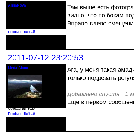
AnnaNova
Там выше есть фотограф
Старожил клуба
видно, что по бокам по
Откуда: Петербург
Вправо-влево смещения
Зарегистрирован: 2010-06-22
Сообщений: 1818
Профиль
Вебсайт
Неактивен
2011-07-12 23:20:53
Linda Alena
Ага, у меня такая амад
Прекрасная Дама С Секирой
только подрезать регул
Добавлено спустя 1 м
Ещё в первом сообщени
Откуда: Испания
Зарегистрирован: 2009-04-05
Сообщений: 3929
Профиль
Вебсайт
Неактивен