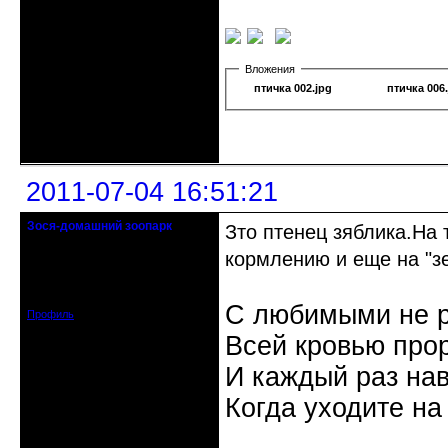
Вложения
птичка 002.jpg
птичка 006
Неактивен
2011-07-04 16:51:21
Зося-домашний зоопарк
Зто птенец зяблика.На
R.I.P.
кормлению и еще на "з
Откуда: Московская область
Зарегистрирован: 2010-06-08
Сообщений: 2210
С любимыми не р
Профиль
Всей кровью прор
И каждый раз на
Когда уходите на
Неактивен