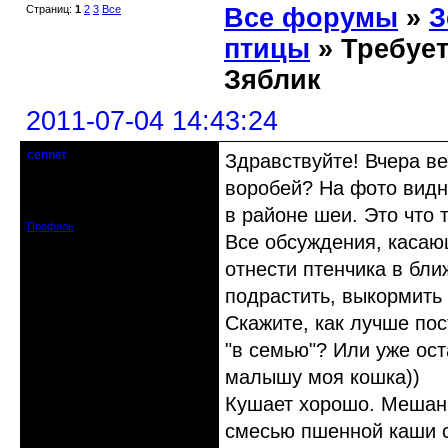
Страниц:
1
2
3
Все
Все форумы
»
З
птицы
» Требует
Зяблик
2011-07-04 14:43:24
cennet
Здравствуйте! Вчера ве
гость клуба
воробей? На фото видн
Откуда: Питер
Зарегистрирован: 2011-07-04
Сообщений: 25
в районе шеи. Это что 
Профиль
Все обсуждения, касаю
отнести птенчика в бл
подрастить, выкормить 
Скажите, как лучше пос
"в семью"? Или уже ост
малышу моя кошка))
Кушает хорошо. Мешани
смесью пшенной каши с