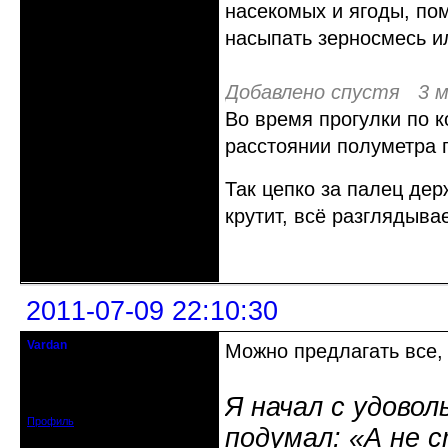
насекомых и ягоды, по
насыпать зерносмесь и
Добавлено спустя 3 м
Во время прогулки по 
расстоянии полуметра 
Так цепко за палец дер
крутит, всё разглядывае
Неактивен
2011-07-09 22:10:30
Vardan
Можно предлагать все,
Певчий модэратор...
Зарегистрирован: 2008-07-13
Я начал с удовол
Сообщений: 3633
Профиль
подумал: «А не 