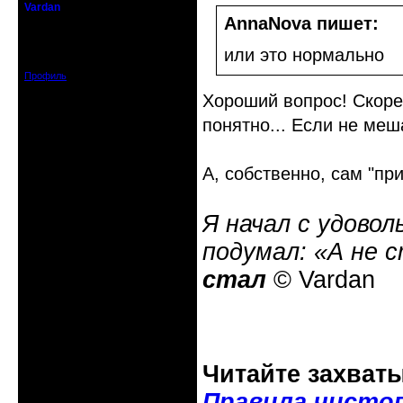
Vardan
Певчий модэратор...
AnnaNova пишет:
Зарегистрирован: 2008-07-13
или это нормально
Сообщений: 3633
Профиль
Хороший вопрос! Скорей
понятно... Если не меша
А, собственно, сам "пр
Я начал с удовол
подумал: «А не 
стал
© Vardan
Читайте захват
Правила чисто