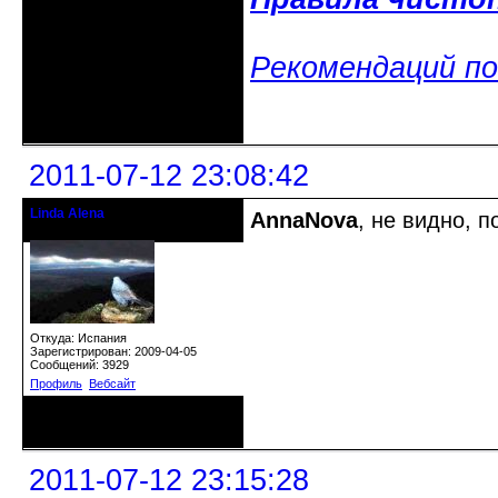
Рекомендаций по
Неактивен
2011-07-12 23:08:42
Linda Alena
AnnaNova
, не видно, 
Прекрасная Дама С Секирой
Откуда: Испания
Зарегистрирован: 2009-04-05
Сообщений: 3929
Профиль
Вебсайт
Неактивен
2011-07-12 23:15:28