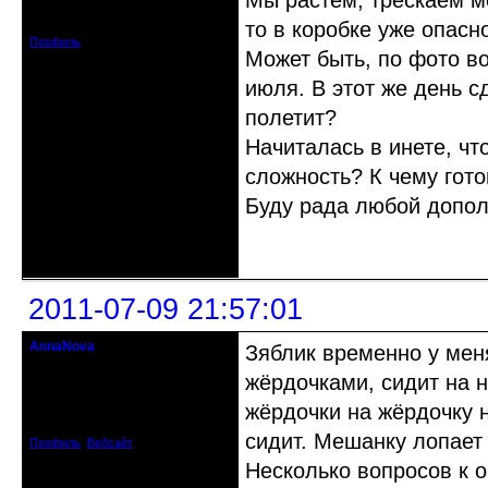
Мы растем, трескаем ме
Зарегистрирован: 2011-07-04
Сообщений: 25
то в коробке уже опасно
Профиль
Может быть, по фото в
июля. В этот же день с
полетит?
Начиталась в инете, чт
сложность? К чему гот
Буду рада любой допо
Неактивен
2011-07-09 21:57:01
AnnaNova
Зяблик временно у мен
Старожил клуба
жёрдочками, сидит на н
Откуда: Петербург
жёрдочки на жёрдочку н
Зарегистрирован: 2010-06-22
Сообщений: 1818
сидит. Мешанку лопает
Профиль
Вебсайт
Несколько вопросов к 