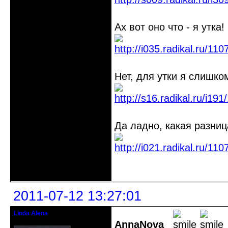
Ах вот оно что - я утка!
Нет, для утки я слишко
Да ладно, какая разниц
Неактивен
2011-07-12 13:27:01
Linda Alena
Прекрасная Дама С Секирой
AnnaNova