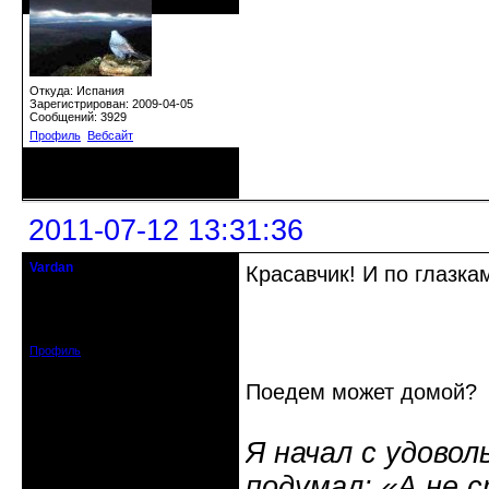
Откуда: Испания
Зарегистрирован: 2009-04-05
Сообщений: 3929
Профиль
Вебсайт
Неактивен
2011-07-12 13:31:36
Vardan
Красавчик! И по глазкам
Певчий модэратор...
Зарегистрирован: 2008-07-13
Сообщений: 3633
Профиль
Поедем может домой?
Я начал с удовол
подумал: «А не 