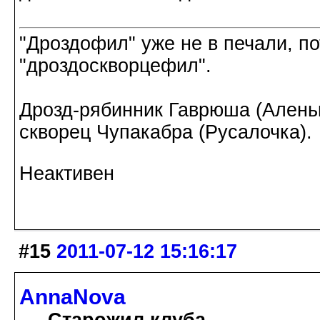
"Дроздофил" уже не в печали, по
"дроздоскворцефил".
Дрозд-рябинник Гаврюша (Аленьк
скворец Чупакабра (Русалочка).
Неактивен
#15
2011-07-12 15:16:17
AnnaNova
Старожил клуба