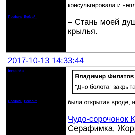
консультировала и непл
Откуда: Украина, г. Бердянск
Зарегистрирован: 2010-05-26
Сообщений: 7078
Профиль
Вебсайт
– Стань моей душ
крылья.
Неактивен
2017-10-13 14:33:44
innochka
Moderator
Владимир Филатов
Откуда: Днепродзержинск
"Дно болота" закрыт
Днепропетровск
Зарегистрирован: 2012-07-12
Сообщений: 12909
была открытая вроде, 
Профиль
Вебсайт
Чудо-сорочонок 
Серафимка, Жорик