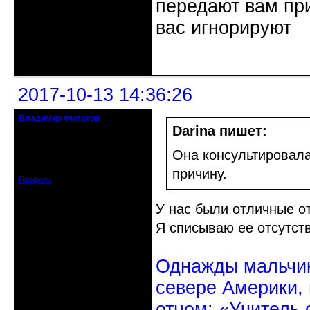
передают вам при
вас игнорируют
Неактивен
2017-10-13 14:36:26
Владимир Филатов
24.08.1952 - 09.11.2019 R.I.P.
Darina пишет:
Откуда: Санкт-Петербург
Она консультировала
Зарегистрирован: 2010-10-20
Сообщений: 20570
причину.
Профиль
У нас были отличные о
Я списываю ее отсутст
Однажды мальчик
севере Америки,
отцом: «Учитель 