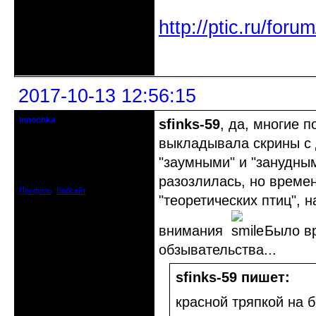
http://ptic.ru/fo
Неактивен
2017-10-13 12:56:15
innochka
sfinks-59
, да, многие 
Moderator
выкладывала скрины с 
Откуда: Днепродзержинск
"заумными" и "занудным
Днепропетровск
Зарегистрирован: 2012-07-12
разозлилась, но времен
Сообщений: 12909
Профиль
Вебсайт
"теоретических птиц", 
внимания
Было вр
обзывательства...
sfinks-59 пишет:
красной тряпкой на 