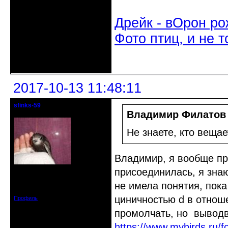
Дрейк - вОрон ро
Фото птиц, и не т
Неактивен
2017-10-13 11:48:11
sfinks-59
Старейшина клуба
Владимир Филатов
Не знаете, кто вещае
Владимир, я вообще про
присоединилась, я знаю
Откуда: Междуречье-
Олбово.Тверь.
Зарегистрирован: 2009-07-23
не имела понятия, пока
Сообщений: 7360
циничностью d в отнош
Профиль
промолчать, но вывод
https://www.mybirds.ru/