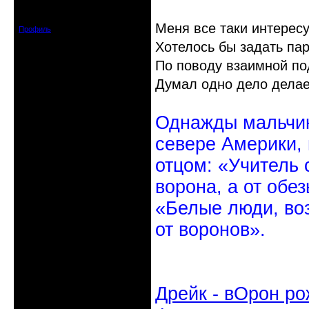
Откуда: Санкт-Петербург
Зарегистрирован: 2010-10-20
Сообщений: 20570
Меня все таки интересу
Профиль
Хотелось бы задать пар
По поводу взаимной по
Думал одно дело делаем
Однажды мальчик
севере Америки,
отцом: «Учитель 
ворона, а от обе
«Белые люди, во
от воронов».
Дрейк - вОрон ро