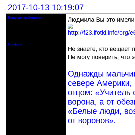
2017-10-13 10:19:07
Владимир Филатов
Людмила Вы это имели
24.08.1952 - 09.11.2019 R.I.P.
Откуда: Санкт-Петербург
Зарегистрирован: 2010-10-20
Сообщений: 20570
Профиль
Не знаете, кто вещает 
Не могу поверить, что 
Однажды мальчик
севере Америки,
отцом: «Учитель 
ворона, а от обе
«Белые люди, во
от воронов».