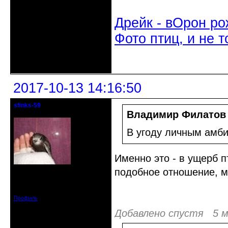
Дрейк - вОрон ро
Фото птиц, и не т
Неактивен
2017-10-13 14:16:50
sfinks-59
Старейшина клуба
Владимир Филатов
В угоду личным амб
Именно это - в ущерб 
подобное отношение, м
Откуда: Междуречье-
Олбово.Тверь.
Зарегистрирован: 2009-07-23
Сообщений: 7360
Профиль
Добавлено спустя 5 м