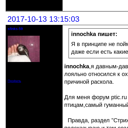
Неактивен
2017-10-13 13:15:03
sfinks-59
Старейшина клуба
innochka пишет:
Я в принципе не по
даже если есть каки
innochka
,я давным-дав
Откуда: Междуречье-
Олбово.Тверь.
Зарегистрирован: 2009-07-23
лояльно относился к ох
Сообщений: 7360
причиной раскола.
Профиль
Для меня форум ptic.r
птицам,самый гуманный
Правда, раздел "Стриж