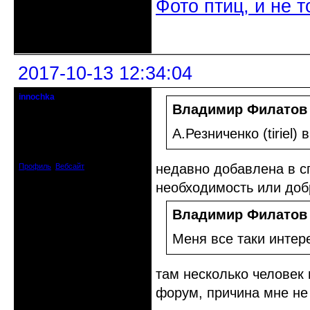
Фото птиц, и не т
Неактивен
2017-10-13 12:34:04
innochka
Moderator
Владимир Филатов
Откуда: Днепродзержинск
А.Резниченко (tiriel)
Днепропетровск
Зарегистрирован: 2012-07-12
Сообщений: 12909
недавно добавлена в с
Профиль
Вебсайт
необходимость или доб
Владимир Филатов
Меня все таки интер
там несколько человек
форум, причина мне не