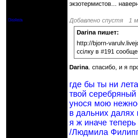
экзотермистов... навер
Откуда: Междуречье-
Олбово.Тверь.
Зарегистрирован: 2009-07-23
Сообщений: 7360
Добавлено спустя 1 м
Профиль
Darina пишет:
http://bjorn-varulv.li
ссілку в #191 сообщ
Darina
. спасибо, и я п
где бы ты ни лет
твой серебряный
унося мою нежно
в дальних далях 
я ж иначе теперь
/Людмила Филипп