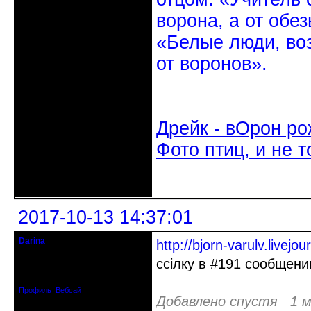
ворона, а от обе
«Белые люди, во
от воронов».
Дрейк - вОрон ро
Фото птиц, и не т
Неактивен
2017-10-13 14:37:01
Darina
http://bjorn-varulv.livej
Старейшина клуба
ссілку в #191 сообщени
Откуда: Украина, г. Бердянск
Зарегистрирован: 2010-05-26
Сообщений: 7078
Профиль
Вебсайт
Добавлено спустя 1 м