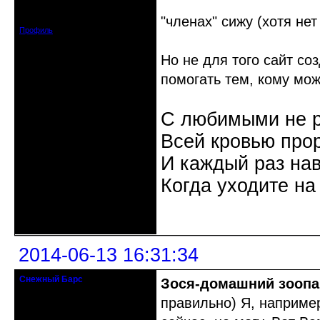
Откуда: Московская область
Зарегистрирован: 2010-06-08
Сообщений: 2210
"членах" сижу (хотя не
Профиль
Но не для того сайт соз
помогать тем, кому мо
С любимыми не р
Всей кровью прор
И каждый раз на
Когда уходите на
Неактивен
2014-06-13 16:31:34
Снежный Барс
Зося-домашний зоопа
гость клуба
правильно) Я, например
Откуда: Жуковский
Зарегистрирован: 2014-06-10
Сообщений: 49