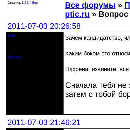
Страниц:
1
2
3
4
Все
Все форумы
»
П
ptic.ru
» Вопрос 
2011-07-03 20:26:58
FWD
Зачем кандидатство, чл
Забанен
Откуда: Москва
Зарегистрирован: 2011-06-07
Сообщений: 72
Каким боком это относ
Профиль
Нахрена, извините, вс
Сначала тебя не 
затем с тобой бо
Неактивен
2011-07-03 21:46:21