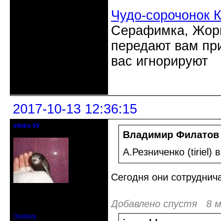
Чудо-сорочонок 
Серафимка, Жорик
передают вам при
вас игнорируют
Неактивен
2017-10-13 12:36:15
sfinks-59
Старейшина клуба
Владимир Филатов
А.Резниченко (tiriel)
Сегодня они сотруднича
Откуда: Междуречье-
Олбово.Тверь.
Зарегистрирован: 2009-07-23
Добавлено спустя 8 м
Сообщений: 7360
Профиль