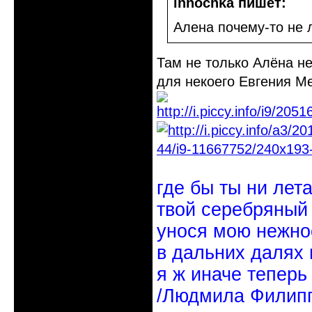
innochka пишет:
Алена почему-то не
Там не только Алёна н
для некоего Евгения М
где бы ты ни лет
твой серебряный
унося мою нежно
в дальних далях 
я ж иначе теперь
/Людмила Филипп