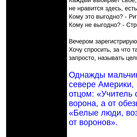
Каждый выбирает свое,
не нравится здесь, есть
Кому это выгодно? - Ри
Кому не выгодно? - Ст
Вечером зарегистрируюс
Хочу спросить, за что т
запросто, называть це
Однажды мальчик
севере Америки,
отцом: «Учитель 
ворона, а от обе
«Белые люди, во
от воронов».