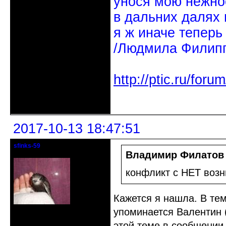
унося мою нежно
в дальних далях 
я ж иначе теперь
/Людмила Филипп
http://ptic.ru/fo
Неактивен
2017-10-13 18:47:51
sfinks-59
Старейшина клуба
Владимир Филатов
конфликт с НЕТ возн
Кажется я нашла. В те
упоминается Валентин 
Откуда: Междуречье-
Олбово.Тверь.
Зарегистрирован: 2009-07-23
этой теме в сообщении 