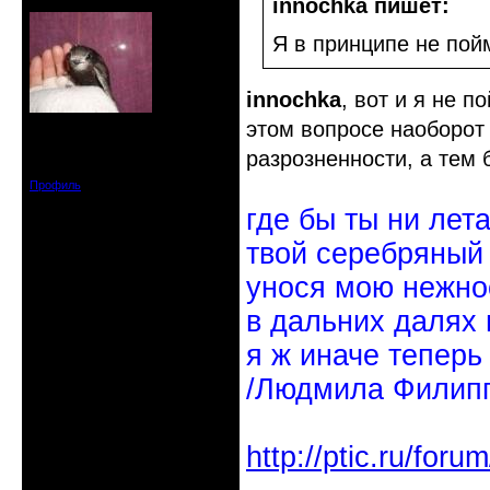
Старейшина клуба
innochka пишет:
Я в принципе не по
innochka
, вот и я не 
этом вопросе наоборо
Откуда: Междуречье-
Олбово.Тверь.
Зарегистрирован: 2009-07-23
разрозненности, а тем 
Сообщений: 7360
Профиль
где бы ты ни лет
твой серебряный
унося мою нежно
в дальних далях 
я ж иначе теперь
/Людмила Филипп
http://ptic.ru/fo