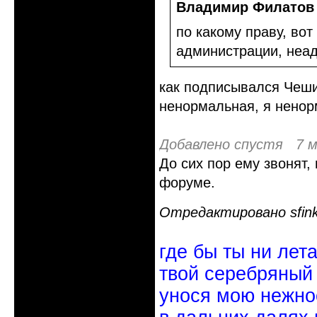
Владимир Филатов
по какому праву, вот
администрации, неа
как подписывался Чеши
ненормальная, я ненор
Добавлено спустя 7 м
До сих пор ему звонят,
форуме.
Отредактировано sfinks
где бы ты ни лет
твой серебряный
унося мою нежно