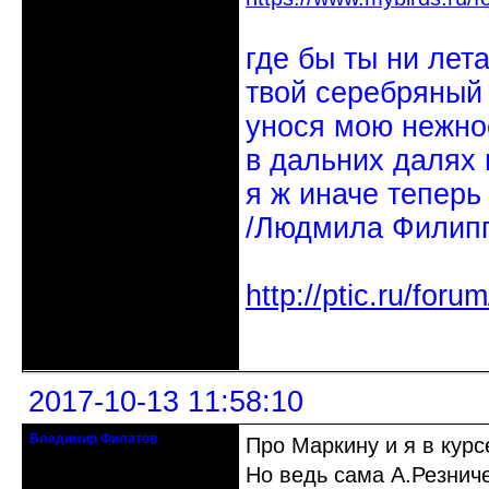
где бы ты ни лет
твой серебряный
унося мою нежно
в дальних далях 
я ж иначе теперь
/Людмила Филипп
http://ptic.ru/fo
Неактивен
2017-10-13 11:58:10
Владимир Филатов
Про Маркину и я в курсе
24.08.1952 - 09.11.2019 R.I.P.
Но ведь сама А.Резничен