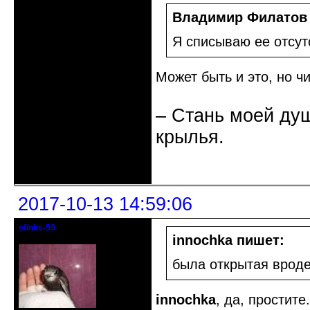
Владимир Филатов
Я списываю ее отсут
Может быть и это, но ч
– Стань моей душ
крылья.
Неактивен
2017-10-13 14:59:06
sfinks-59
Старейшина клуба
innochka пишет:
была открытая вроде
innochka
, да, простит