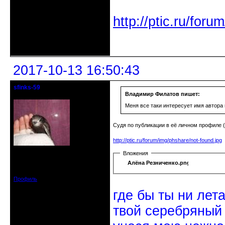
http://ptic.ru/fo
Неактивен
2017-10-13 16:50:43
sfinks-59
Старейшина клуба
Владимир Филатов пишет:
Меня все таки интересует имя автора 
Судя по публикации в её личном профиле (
http://ptic.ru/forum/img/phshare/not-found.jpg
Откуда: Междуречье-
Вложения
Олбово.Тверь.
Алёна Резниченко.png
Зарегистрирован: 2009-07-23
Сообщений: 7360
Профиль
где бы ты ни лет
твой серебряный