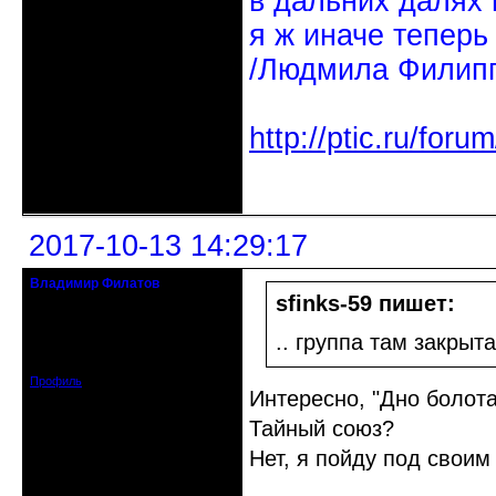
в дальних далях 
я ж иначе теперь
/Людмила Филипп
http://ptic.ru/fo
Неактивен
2017-10-13 14:29:17
Владимир Филатов
24.08.1952 - 09.11.2019 R.I.P.
sfinks-59 пишет:
Откуда: Санкт-Петербург
.. группа там закрыт
Зарегистрирован: 2010-10-20
Сообщений: 20570
Профиль
Интересно, "Дно болота
Тайный союз?
Нет, я пойду под своим