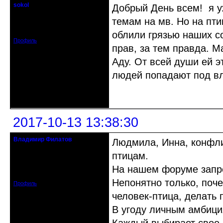
sokol
Добрый День всем! я у
Старейшина клуба
темам на мв. Но на птиц
Откуда: г. Санкт-Петербург
Зарегистрирован: 2012-11-29
Сообщений: 5094
облили грязью наших со
Профиль
прав, за тем правда. М
Аду. От всей души ей э
людей попадают под вл
Неактивен
2017-10-13 13:38:30
Владимир Филатов
Людмила, Инна, конфли
24.08.1952 - 09.11.2019 R.I.P.
птицам.
Откуда: Санкт-Петербург
На нашем форуме запрещ
Зарегистрирован: 2010-10-20
Сообщений: 20570
Непонятно только, поче
Профиль
человек-птица, делать
В угоду личным амбиц