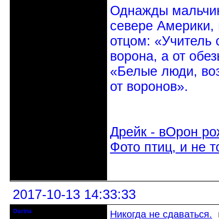
Однажды мальчик
севере Америки,
отцом: «Учитель 
ворона, а от обе
«Белые люди, во
от воронов».
Дрейк - вОрон ро
Фото птиц, и не т
Неактивен
2017-10-13 14:33:33
Darina
Никогда не сдаваться.
в
Старейшина клуба