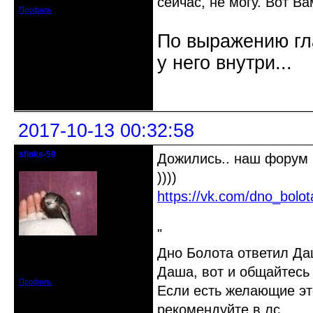
сейчас, не могу. Вот Ва
Профиль
По выражению гла
у него внутри...
Неактивен
2017-10-13 00:32:58
sfinks-59
Дожились.. наш форум н
Старейшина клуба
))))
https://vk.com/dno_bol
"
Откуда: Междуречье-
Дно Болота ответил Д
Олбово.Тверь.
Зарегистрирован: 2009-07-23
Даша, вот и общайтесь 
Сообщений: 7360
Профиль
Если есть желающие эт
рекомендуйте в лс.