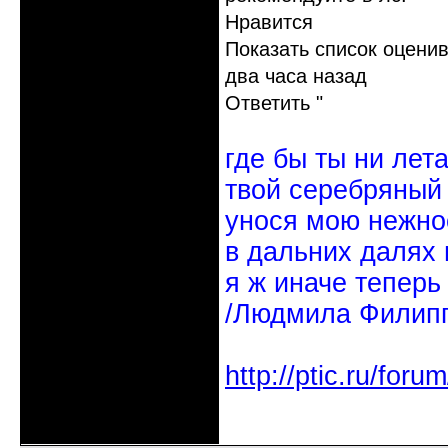
Нравится
Показать список оцени
два часа назад
Ответить "
где бы ты ни лет
твой серебряный
унося мою нежно
в дальних далях 
я ж иначе теперь
/Людмила Филипп
http://ptic.ru/fo
Неактивен