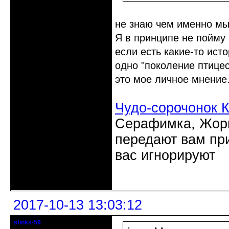
не знаю чем именно мы
Я в принципе не пойм
если есть какие-то ист
одно "поколение птицесп
это мое личное мнение
Чудо-сорочонок 
Серафимка, Жорик
передают вам при
вас игнорируют
Неактивен
2017-10-13 13:03:12
sfinks-59