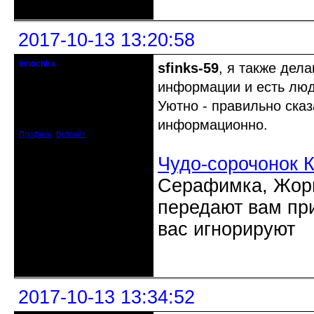
2017-10-13 13:20:58
innochka
sfinks-59
, я также дел
Moderator
информации и есть люди
Откуда: Днепродзержинск
Уютно - правильно сказ
Днепропетровск
Зарегистрирован: 2012-07-12
информационно.
Сообщений: 12909
Профиль
Вебсайт
Чудо-сорочонок 
Серафимка, Жорик
передают вам при
вас игнорируют
Неактивен
2017-10-13 13:34:52