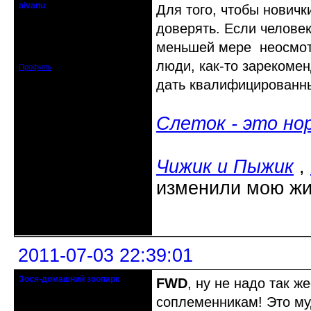
aivanu
Для того, чтобы новичк
Старожил клуба
доверять. Если челове
Откуда: Липецк
меньшей мере неосмотр
Зарегистрирован: 2010-07-04
Сообщений: 1058
люди, как-то зарекоме
Профиль
дать квалифицированны
Слеток - это но
Чижик и Пыжик
,
изменили мою жи
Неактивен
2011-07-03 22:39:01
Зося-домашний зоопарк
FWD
, ну не надо так ж
R.I.P.
соплеменникам! Это му