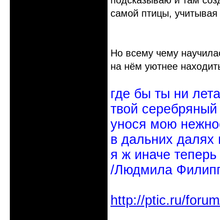
подсказываю и там соз
самой птицы, учитывая
Но всему чему научила
на нём уютнее находит
где бы ты ни лет
твой серебряный
унося мою нежно
в дальних далях 
я ж иначе теперь
/Людмила Филипп
http://ptic.ru/fo
Неактивен