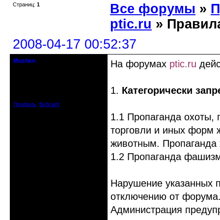
Страниц:
1
Все форумы
»
П
ptic.ru
» Правила
2008-04-17 00:52:37
Mushen
На форумах
ptic.ru
дейс
клинический администратор
Откуда: Черногория
1.
Категорически зап
Зарегистрирован: 2008-04-07
Сообщений: 8719
Профиль
Вебсайт
1.1 Пропаганда охоты, 
торговли и иных форм 
животным. Пропаганда
1.2 Пропаганда фашизм
Нарушение указанных п
отключению от форума
Администрация предупр