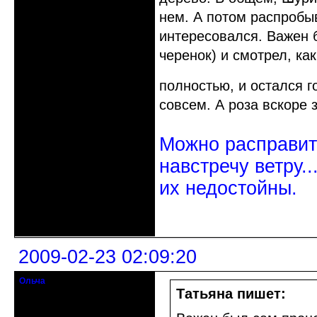
нем. А потом распробы
интересовался. Важен 
черенок) и смотрел, ка
полностью, и остался г
совсем. А роза вскоре 
Можно расправить
навстречу ветру..
их недостойны.
Неактивен
2009-02-23 02:09:20
Ольча
старожил клуба
Татьяна пишет:
Откуда: Украина