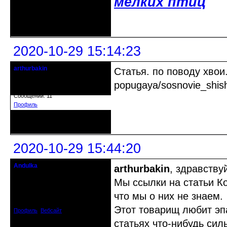
мелких птиц
Неактивен
2020-10-29 15:14:23
arthurbakin
Статья. по поводу хвои.h
гость клуба
popugaya/sosnovie_shis
Откуда: israel
Зарегистрирован: 2020-10-07
Сообщений: 11
Профиль
Неактивен
2020-10-29 15:44:20
Andulka
arthurbakin
, здравству
Недействительный член клуба
Мы ссылки на статьи К
Откуда: Санкт-Петербург
что мы о них не знаем.
Зарегистрирован: 2008-04-07
Сообщений: 3494
Этот товарищ любит эпа
Профиль
Вебсайт
статьях что-нибудь сил