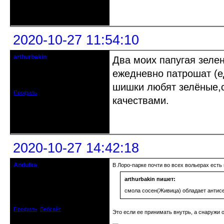
Неактивен
2020-10-27 11:54:10
arthurbakin
Два моих папугая зеле
гость клуба
ежедневно патрошат (е
Откуда: israel
Зарегистрирован: 2020-10-07
Сообщений: 11
шишки любят зелёные,с
Профиль
качествами.
Неактивен
2020-10-27 14:42:18
Andulka
В Лоро-парке почти во всех вольерах есть 
Недействительный член клуба
arthurbakin пишет:
Откуда: Санкт-Петербург
смола сосен(Живица) обладает антис
Зарегистрирован: 2008-04-07
Сообщений: 3494
Профиль
Вебсайт
Это если ее принимать внутрь, а снаружи 