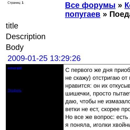
Страниц:
1
Все форумы
»
К
попугаев
» Поед
title
Description
Body
2009-01-25 13:29:26
emerald
С первого же дня приоб
Действительный член клуба
не скажу) отстригаю от
Зарегистрирован: 2008-12-23
нравится: он их откусы
Сообщений: 1256
Профиль
шишечки, просто пытае
даю, чтобы не измазалс
ветки не ест, скорее пр
Но все же вопрос: есть
я поняла, иголки хвой