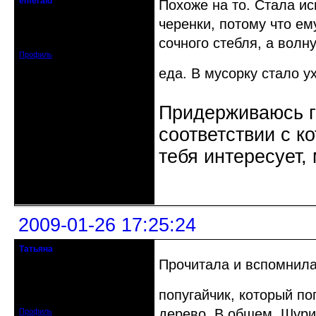
emerald
Похоже на то. Стала ис
Действительный член клуба
черенки, потому что е
Зарегистрирован: 2008-12-23
сочного стебля, а волн
Сообщений: 1256
Профиль
еда. В мусорку стало 
Придерживаюсь г
соответствии с к
тебя интересует,
Неактивен
2009-01-26 17:25:24
Татьяна
Действительный член клуба
Прочитала и вспомнил
Откуда: Тамбов
Зарегистрирован: 2008-08-21
попугайчик, который по
Сообщений: 1415
дерево. В общем, Шурик
Профиль