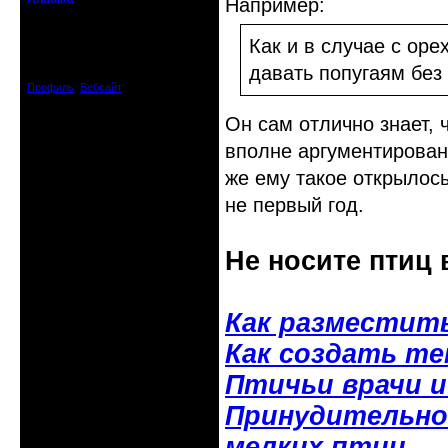
Например:
Недействительный член клуба
Как и в случае с ор
Откуда: Санкт-Петербург
Зарегистрирован: 2008-04-07
давать попугаям без
Сообщений: 3494
Профиль
Вебсайт
Он сам отлично знает, ч
вполне аргументированн
же ему такое открылось
не первый год.
Не носите птиц 
Как разместит
Как создать т
Птичьи врачи 
Принудительное
мелких птиц