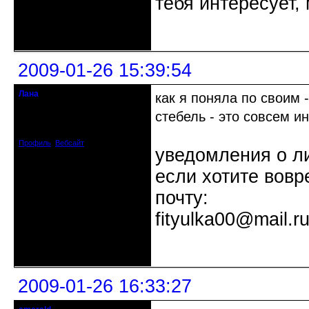
тебя интересует,
Неактивен
2009-01-26 15:39:54
Лана
как я поняла по своим
Moderator
стебель - это совсем и
Откуда: Дмитров Моск.обл.
Зарегистрирован: 2008-05-23
Сообщений: 4056
Профиль
Вебсайт
уведомления о л
если хотите вовр
почту:
fityulka00@mail.r
Неактивен
2009-01-26 16:33:27