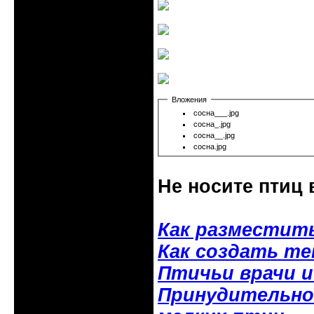
Вложения
сосна___.jpg
сосна_.jpg
сосна__.jpg
сосна.jpg
Не носите птиц 
Как разместит
Как создать т
Птичьи врачи 
Принудительное