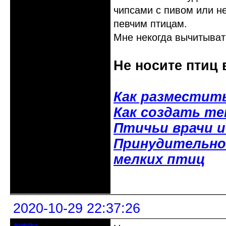
чипсами с пивом или н
певчим птицам.
Мне некогда вычитывать
Не носите птиц 
Как разместит
Как создать т
Птичьи врачи 
Принудительное
мелких птиц
Неактивен
2020-10-29 22:37:26
Andulka