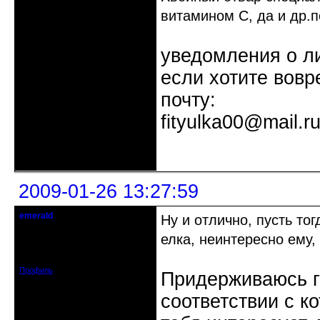
витамином С, да и др.
уведомления о л
если хотите вовр
почту:
fityulka00@mail.r
Неактивен
2009-01-26 13:27:59
emerald
Ну и отлично, пусть то
Действительный член клуба
елка, неинтересно ему, 
Зарегистрирован: 2008-12-23
Сообщений: 1256
Профиль
Придерживаюсь г
соответствии с к