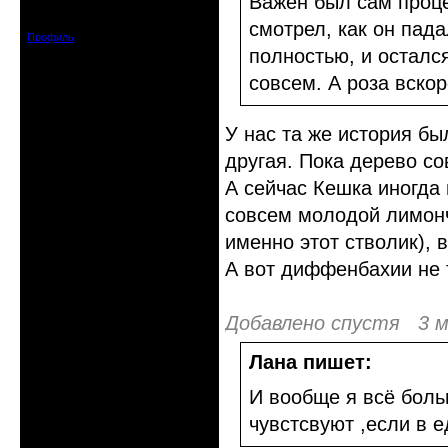
Важен был сам проце
Зарегистрирован: 2008-12-08
Сообщений: 1308
смотрел, как он пад
Профиль
полностью, и осталс
совсем. А роза вскор
У нас та же история бы
другая. Пока дерево со
А сейчас Кешка иногда 
совсем молодой лимонч
именно этот стволик), 
А вот диффенбахии не т
Добавлено спустя 3 м
Лана пишет:
И вообще я всё боль
чувстсвуют ,если в е