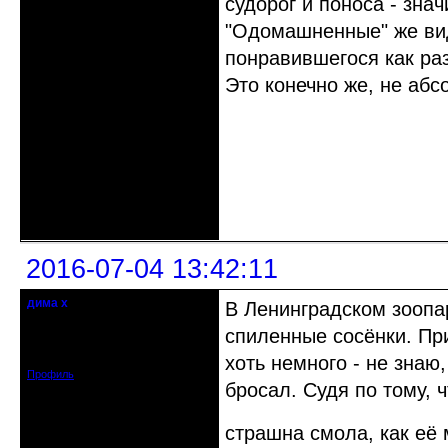
судорог и поноса - знач
"Одомашненные" же ви
понравившегося как ра
Это конечно же, не аб
Неактивен
2016-07-04 13:42:11
дима х
В Ленинградском зоопа
Действительный член клуба
спиленные сосёнки. Пр
Откуда: Беларусь, г.Витебск
Зарегистрирован: 2014-09-03
Сообщений: 2224
хоть немного - не знаю
Профиль
бросал. Судя по тому, 
страшна смола, как е