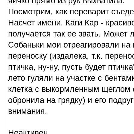
яичко прямо из рук выхватила.
Посмотрим, как переварит съеден
Насчет имени, Каги Кар - красиво
получается так ее звать. Может
Собаньки мои отреагировали на н
переноску (издалека, т.к. перено
птичка, ну-ну, пусть будет птичк
лето гуляли на участке с бентам
клетка с выкормленным щеглом (
обронила на грядку) и его подру
внимания.
Неактивен