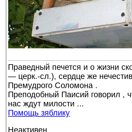
Праведный печется и о жизни ско
― церк.-сл.), сердце же нечести
Премудрого Соломона .
Преподобный Паисий говорил , ч
нас ждут милости ...
Помощь зяблику
Неактивен