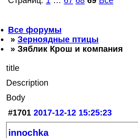
Страниц:
1
…
67
68
69
Все
Все форумы
»
Зерноядные птицы
» Зяблик Крош и компания
title
Description
Body
#1701
2017-12-12 15:25:23
innochka