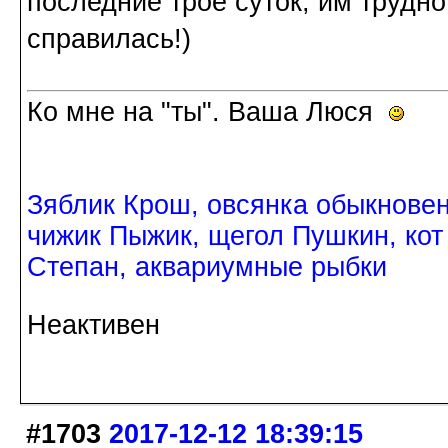
последние трое суток, им трудно 
справилась!)
Ко мне на "ты". Ваша Люся
Зяблик Крош, овсянка обыкнове
чижик Пыжик, щегол Пушкин, кот
Степан, аквариумные рыбки
Неактивен
#1703
2017-12-12 18:39:15