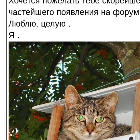
Хочется пожелать тебе скорейше
частейшего появления на фору
Люблю, целую .
Я .