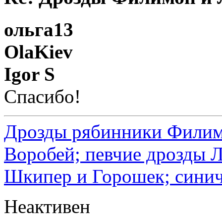
ольга13
OlaKiev
Igor S
Спасибо!
Дрозды рябинники Филимо
Воробей; певчие дрозды 
Шкипер и Горошек; синич
Неактивен