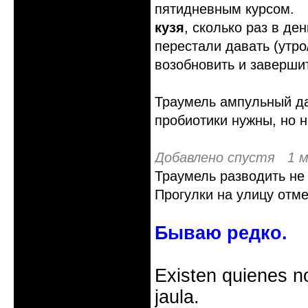
пятидневным курсом.
кузя
, сколько раз в де
перестали давать (утро
возобновить и заверши
Траумель ампульный да
пробиотики нужны, но 
Добавлено спустя 1 м
Траумель разводить не 
Прогулки на улицу отме
Бываю редко.
Existen quienes n
jaula.