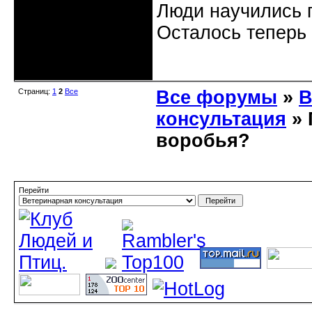
Люди научились п
Осталось теперь 
Неактивен
Страниц:
1
2
Все
Все форумы
»
В
консультация
» 
воробья?
Перейти