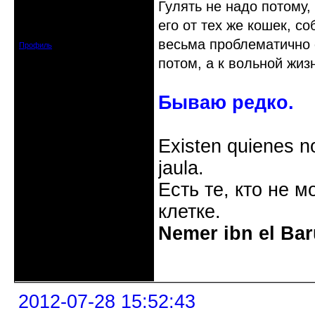
Гулять не надо потому,
Откуда: Украина, Днепр. обл.
его от тех же кошек, со
Зарегистрирован: 2008-09-06
Сообщений: 11728
весьма проблематично е
Профиль
потом, а к вольной жиз
Бываю редко.
Existen quienes n
jaula.
Есть те, кто не м
клетке.
Nemer ibn el Bar
Неактивен
2012-07-28 15:52:43