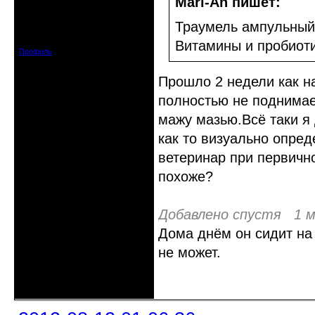
Mari-An пишет:
Откуда: Ставропольский край
Траумель ампульный 
Зарегистрирован: 2011-02-27
Сообщений: 240
Витамины и пробиоти
Профиль
Прошло 2 недели как н
полностью не поднимает
мажу мазью.Всё таки я
как то визуально опре
ветеринар при первичн
похоже?
Добавлено спустя 1 м
Дома днём он сидит на 
не может.
Неактивен