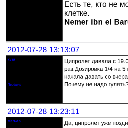
Есть те, кто не м
клетке.
Nemer ibn el Bar
Неактивен
2012-07-28 13:13:07
кузя
Ципролет давала с 19.0
кандидат в члены клуба
раз.Дозировка 1/4 на 5
Откуда: Ставропольский край
начала давать со вчера
Зарегистрирован: 2011-02-27
Сообщений: 240
Почему не надо гулять
Профиль
Неактивен
2012-07-28 13:23:11
Mari-An
Да, ципролет уже поздн
Moderator