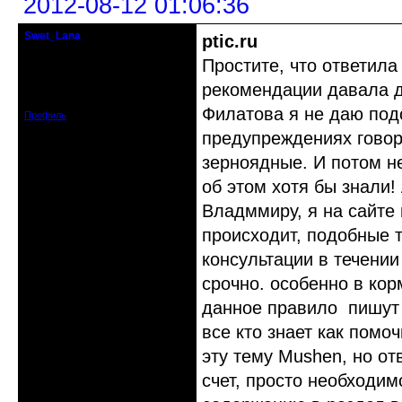
2012-08-12 01:06:36
Swet_Lana
ptic.ru
кандидат в члены клуба
Простите, что ответила
Откуда: Самара
рекомендации давала 
Зарегистрирован: 2011-06-29
Сообщений: 423
Филатова я не даю под
Профиль
предупреждениях говори
зерноядные. И потом н
об этом хотя бы знали!
Владммиру, я на сайте 
происходит, подобные т
консультации в течении
срочно. особенно в кор
данное правило пишут 
все кто знает как помоч
эту тему Mushen, но от
счет, просто необходи