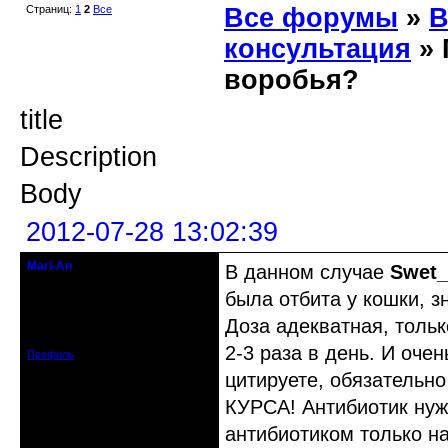
Страниц:
1
2
Все
Все форумы
»
В
консультация
» 
воробья?
title
Description
Body
2012-07-28 13:02:39
Mari-An
В данном случае
Swet_
Moderator
была отбита у кошки, з
Откуда: Украина, Днепр. обл.
Доза адекватная, только
Зарегистрирован: 2008-09-06
Сообщений: 11728
2-3 раза в день. И оче
Профиль
цитируете, обязате
КУРСА! Антибиотик нуж
антибиотиком только на