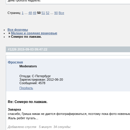
день грохать надоело.
Страниц:
1
…
48
49
50
51
52
…
90
Все
Все форумы
»
Мелкие и средние врановые
» Семеро по лавкам.
#1226
2015-09-03 09:47:22
Фросяня
Moderators
Откуда: С-Петербург
Зарегистрирован: 2012-06-20
Сообщений: 4578
Профиль
Re: Семеро по лавкам.
Заварка
спасибо, Гриша никак не дается фотографироваться, поэтому пока фото новеньк
Жаль ребят пугать...
Добавлено спустя 5 минут 34 секунды: