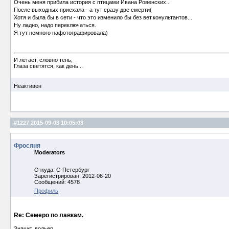
Очень меня прибила история с птицами Ивана Ровенских...
После выходных приехала - а тут сразу две смерти(
Хотя и была бы в сети - что это изменило бы без вет.конультантов...
Ну ладно, надо переключаться.
Я тут немного нафотографировала)
И летает, словно тень,
Глаза светятся, как день...
Неактивен
#1227
2015-09-03 10:05:03
Фросяня
Moderators
Откуда: С-Петербург
Зарегистрирован: 2012-06-20
Сообщений: 4578
Профиль
Re: Семеро по лавкам.
Значит, вольер.