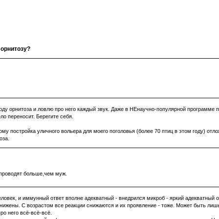
 орнитозу?
воду орнитоза и ловлю про него каждый звук. Даже в НЕнаучно-популярной программе п
ло переносит. Берегите себя.
ому постройка уличного вольера для моего поголовья (более 70 птиц в этом году) отл
оза.
 проводят больше,чем муж.
ловек, и иммунный ответ вполне адекватный - внедрился микроб - яркий адекватный от
нижены. С возрастом все реакции снижаются и их проявление - тоже. Может быть лиш
ро него всё-всё-всё.