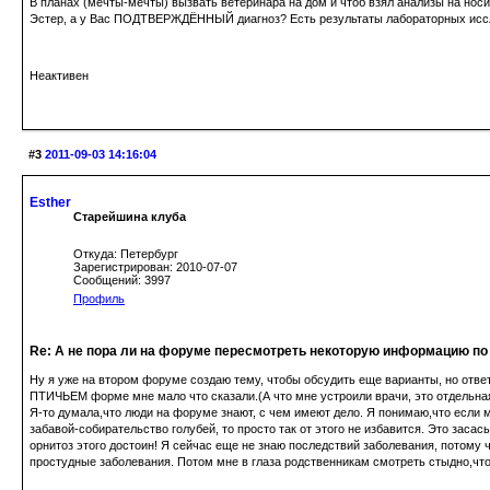
В планах (мечты-мечты) вызвать ветеринара на дом и чтоб взял анализы на носит
Эстер, а у Вас ПОДТВЕРЖДЁННЫЙ диагноз? Есть результаты лабораторных иссл
Неактивен
#3
2011-09-03 14:16:04
Esther
Старейшина клуба
Откуда: Петербург
Зарегистрирован: 2010-07-07
Сообщений: 3997
Профиль
Re: А не пора ли на форуме пересмотреть некоторую информацию по
Ну я уже на втором форуме создаю тему, чтобы обсудить еще варианты, но ответа
ПТИЧЬЕМ форме мне мало что сказали.(А что мне устроили врачи, это отдельна
Я-то думала,что люди на форуме знают, с чем имеют дело. Я понимаю,что если м
забавой-собирательство голубей, то просто так от этого не избавится. Это зас
орнитоз этого достоин! Я сейчас еще не знаю последствий заболевания, потому ч
простудные заболевания. Потом мне в глаза родственникам смотреть стыдно,что