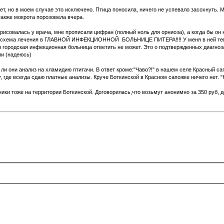
, но в моем случае это исключено. Птица поносила, ничего не успевало засохнуть. М
также мокрота порозовела вчера.
арисовалась у врача, мне прописали цифран (полный ноль для орниоза), а когда бы о
Это схема лечения в ГЛАВНОЙ ИНФЕКЦИОННОЙ БОЛЬНИЦЕ ПИТЕРА!!!! У меня в ней тем 
ая городская инфекционная больница ответить не может. Это о подтвержденных диагноз
ии (надеюсь)
ли они анализ на хламидию птитачи. В ответ кроме:"Чаво?!" в нашем селе Красный сап
, где всегда сдаю платные анализы. Круче Боткинской в Красном сапожке ничего нет.
и тоже на территории Боткинской. Договорилась,что возьмут анонимно за 350 руб, дел