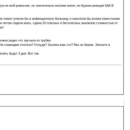
уж не мой ровесник, он значительно моложе меня, но бурная реакция КАК В
н не помог-упекли бы в инфекционную больницу и накололи бы всеми известными
летом сидела мать, сдала 20 платных и бесплатных анализов стоимостью от
ах!
ожок редко что звучало из трубки.
 "На хламидию птитачи? Откуда? Зачема вам это? Мы не берем. Звоните в
ать будут 3 дня. Вот так.