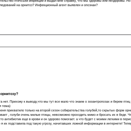
ельство птичсьей инфекции и выдал мне справку, что мы здоровы или нездоровы. Но оп
едований на орнитоз? Инфекционный агент выявлен и опознан?
 орнитозу?
 нет. Прихожу к выводу,что мы тут все мало что знаем о зооантропозах и берем птиц п
я тема)
еня прихватило только на второй сезон собирательства голубей,то скрытых форм орни
асывает , голуби очень милые птицы, невозможно проходить мимо и бросать их в беде.
то антибиотик еще в крови и он здорово помогает. а что будет с моими легкими в пери
 я их подставила под такую угрозу, начитавших ложной информации в интернете! Тепе