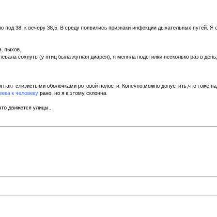
ыло под 38, к вечеру 38,5. В среду появились признаки инфекции дыхательных путей. 
в, пыхов.
певала сохнуть (у птиц была жуткая диарея), я меняла подстилки несколько раз в ден
контакт слизистыми оболочками ротовой полости. Конечно,можно допустить,что тоже н
века к человеку
рано, но я к этому склонна.
то движется улицы...