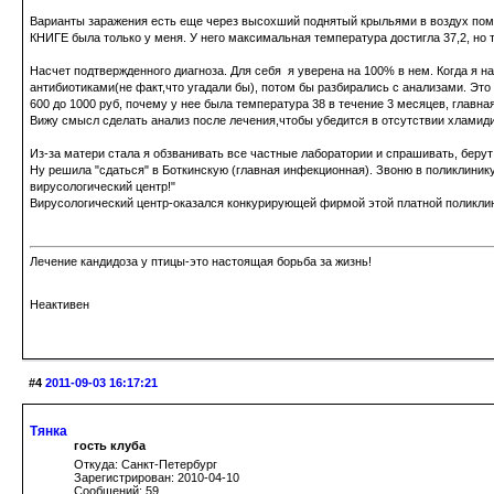
Варианты заражения есть еще через высохший поднятый крыльями в воздух помет
КНИГЕ была только у меня. У него максимальная температура достигла 37,2, но 
Насчет подтвержденного диагноза. Для себя я уверена на 100% в нем. Когда я н
антибиотиками(не факт,что угадали бы), потом бы разбирались с анализами. 
600 до 1000 руб, почему у нее была температура 38 в течение 3 месяцев, главн
Вижу смысл сделать анализ после лечения,чтобы убедится в отсутствии хламид
Из-за матери стала я обзванивать все частные лаборатории и спрашивать, берут 
Ну решила "сдаться" в Боткинскую (главная инфекционная). Звоню в поликлинику
вирусологический центр!"
Вирусологический центр-оказался конкурирующей фирмой этой платной поликлиник
Лечение кандидоза у птицы-это настоящая борьба за жизнь!
Неактивен
#4
2011-09-03 16:17:21
Тянка
гость клуба
Откуда: Санкт-Петербург
Зарегистрирован: 2010-04-10
Сообщений: 59