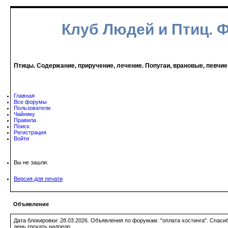
Клуб Людей и Птиц. 
Птицы. Содержание, приручение, лечение. Попугаи, врановые, певчие
Главная
Все форумы
Пользователи
Чайнику
Правила
Поиск
Регистрация
Войти
Вы не зашли.
Версия для печати
Объявление
Дата блокировки: 28.03.2026. Объявления по форумам: "оплата хостинга". Спас
день грохать надоело.