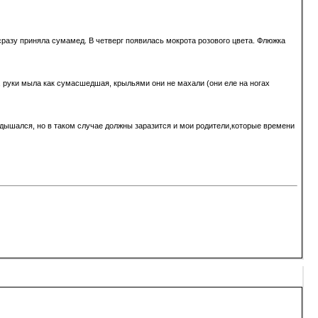
Я сразу приняла сумамед. В четверг появилась мокрота розового цвета. Флюжка
ь, руки мыла как сумасшедшая, крыльями они не махали (они еле на ногах
адышался, но в таком случае должны заразится и мои родители,которые времени