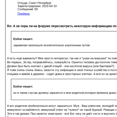
Откуда: Санкт-Петербург
Зарегистрирован: 2010-04-10
Сообщений: 59
Профиль
Re: А не пора ли на форуме пересмотреть некоторую информацию по
Esther пишет:
заражение произошло исключительно аэрогенным путем
А есть ещё варианты? Мне просто интересно, так как я "ушки на макушке" по по
Во-первых, Эстер, поправляйтесь, пожалуйста. Орнитоз человек достаточно тяже
Должен был быть контакт с дикой птицей - они носители вируса (или бактерии?).
Я тоже очень-очень боюсь занести эту инфекцию в своё птичье хозяйство и поэт
птицами и живём в деревне - сидят дома в просторных клетках. А всё из-за орнит
Esther пишет:
но в таком случае должны заразится и мои родители,которые времени дома
А вот родители необязательно могут заразиться. Муж - Ваш ровесник, молодой че
иммунитет ослабляется, иммунный ответ на "чужого" не такой бурный. Реакции с
Это я так думаю. Про орнитоз знаю мало - всё Бог часу не даёт сесть и выучить п