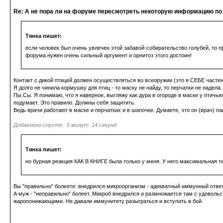
Re: А не пора ли на форуме пересмотреть некоторую информацию по
Тянка пишет:
если человек был очень увлечен этой забавой-собирательство голубей, то пр
форума нужен очень сильный аргумент и орнитоз этого достоин!
Контакт с дикой птицей должен осуществляться во всеоружии (это я СЕБЕ частень
Я долго не чинила кормушку для птиц - то маску не найду, то перчатки не надел
Пы.Сы. Я понимаю, что я наверное, выгляжу как дура в огороде в маске у птичьих
подумает. Это правило. Должны себя защитить.
Ведь врачи работают в маске и перчатках и в шапочке. Думаете, это он (врач) п
Добавлено спустя 5 минут 14 секунд:
Тянка пишет:
но бурная реакция КАК В КНИГЕ была только у меня. У него максимальная т
Вы "правильно" болеете: внедрился микроорганизм - адекватный иммунный ответ
А муж - "неправильно" болеет. Микроб внедрился и размножается там с удовольст
жаропонижающими. Не давали иммунитету разыграться и вступить в бой.