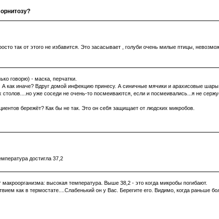
 орнитозу?
осто так от этого не избавится. Это засасывает , голуби очень милые птицы, невозмо
ко говорю) - маска, перчатки.
а. А как иначе? Вдруг домой инфекцию принесу. А синичные мячики и арахисовые шары 
 столов....но уже соседи не очень-то посмеиваются, если и посмеивались...я не сержу
ациентов бережёт? Как бы не так. Это он себя защищает от людских микробов.
емпература достигла 37,2
 макроорганизма: высокая температура. Выше 38,2 - это когда микробы погибают.
вием как в термостате....Слабенький он у Вас. Берегите его. Видимо, когда раньше б