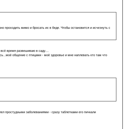
жно проходить мимо и бросать их в беде. Чтобы остановится и исчезнуть с
всё время развешиваю в саду....
сь...моё общение с птицами - моё здоровье и мне наплевать кто там что
олел простудными заболеваниями - сразу таблетками его пичкали