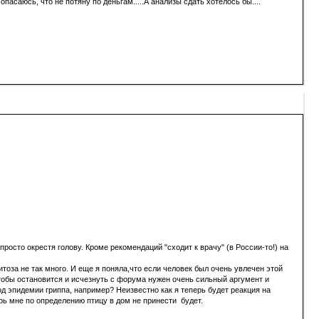
асаюсь, что не потяну по деньгам.....А анализы сдать хотелось бы....
росто окрестя голову. Кроме рекомендаций "сходит к врачу" (в России-то!) на
тоза не так много. И еще я поняла,что если человек был очень увлечен этой
 Чтобы остановится и исчезнуть с форума нужен очень сильный аргумент и
од эпидемии гриппа, например? Неизвестно как я теперь будет реакция на
рь мне по определению птицу в дом не принести будет.