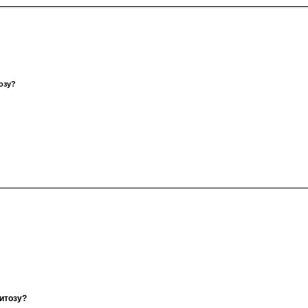
озу?
итозу?