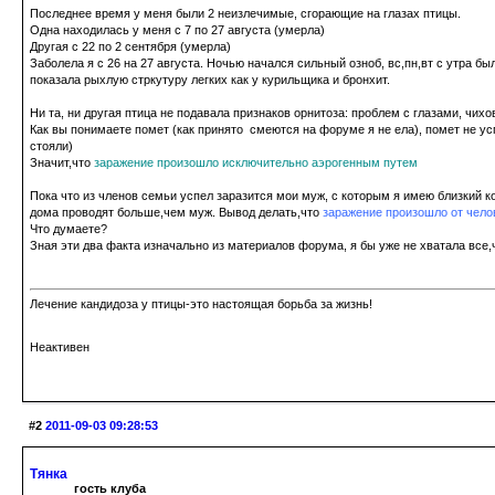
Последнее время у меня были 2 неизлечимые, сгорающие на глазах птицы.
Одна находилась у меня с 7 по 27 августа (умерла)
Другая с 22 по 2 сентября (умерла)
Заболела я с 26 на 27 августа. Ночью начался сильный озноб, вс,пн,вт с утра б
показала рыхлую стркутуру легких как у курильщика и бронхит.
Ни та, ни другая птица не подавала признаков орнитоза: проблем с глазами, чихо
Как вы понимаете помет (как принято смеются на форуме я не ела), помет не ус
стояли)
Значит,что
заражение произошло исключительно аэрогенным путем
Пока что из членов семьи успел заразится мои муж, с которым я имею близкий 
дома проводят больше,чем муж. Вывод делать,что
заражение произошло от чело
Что думаете?
Зная эти два факта изначально из материалов форума, я бы уже не хватала все,ч
Лечение кандидоза у птицы-это настоящая борьба за жизнь!
Неактивен
#2
2011-09-03 09:28:53
Тянка
гость клуба