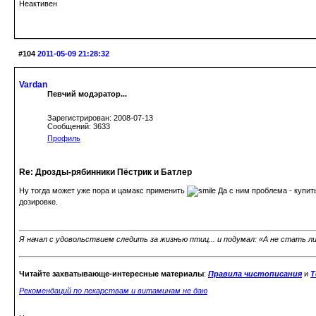
Неактивен
#104
2011-05-09 21:28:32
Vardan
Певчий модэратор...
Зарегистрирован: 2008-07-13
Сообщений: 3633
Профиль
Re: Дрозды-рябинники Пёстрик и Батлер
Ну тогда может уже пора и цамакс применить
Да с ним проблема - купить
дозировке.
Я начал с удовольствием следить за жизнью птиц... и подумал: «А не стать л
Читайте захватывающе-интересные материалы
:
Правила чистописания
и
Т
Рекомендаций по лекарствам и витаминам не даю