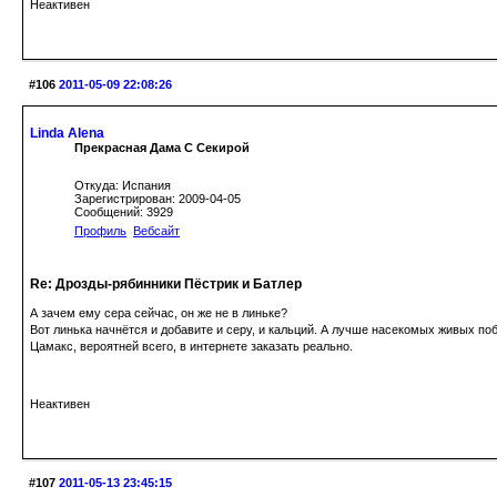
Неактивен
#106
2011-05-09 22:08:26
Linda Alena
Прекрасная Дама С Секирой
Откуда: Испания
Зарегистрирован: 2009-04-05
Сообщений: 3929
Профиль
Вебсайт
Re: Дрозды-рябинники Пёстрик и Батлер
А зачем ему сера сейчас, он же не в линьке?
Вот линька начнётся и добавите и серу, и кальций. А лучше насекомых живых по
Цамакс, вероятней всего, в интернете заказать реально.
Неактивен
#107
2011-05-13 23:45:15