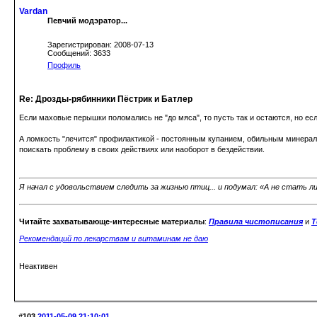
Vardan
Певчий модэратор...
Зарегистрирован: 2008-07-13
Сообщений: 3633
Профиль
Re: Дрозды-рябинники Пёстрик и Батлер
Если маховые перышки поломались не "до мяса", то пусть так и остаются, но ес
А ломкость "лечится" профилактикой - постоянным купанием, обильным минерал
поискать проблему в своих действиях или наоборот в бездействии.
Я начал с удовольствием следить за жизнью птиц... и подумал: «А не стать л
Читайте захватывающе-интересные материалы
:
Правила чистописания
и
Т
Рекомендаций по лекарствам и витаминам не даю
Неактивен
#103
2011-05-09 21:10:01