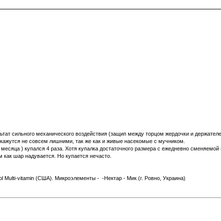
езультат сильного механического воздействия (защип между торцом жердочки и держате
 кажутся не совсем лишними, так же как и живые насекомые с мучником.
5 месяца ) купался 4 раза. Хотя купалка достаточного размера с ежедневно сменяемой 
м как шар надувается. Но купается нечасто.
Multi-vitamin (США). Микроэлементы - -Нектар - Мик (г. Ровно, Украина)