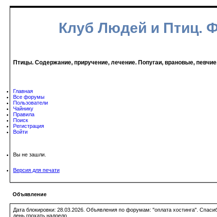
Клуб Людей и Птиц. 
Птицы. Содержание, приручение, лечение. Попугаи, врановые, певчие
Главная
Все форумы
Пользователи
Чайнику
Правила
Поиск
Регистрация
Войти
Вы не зашли.
Версия для печати
Объявление
Дата блокировки: 28.03.2026. Объявления по форумам: "оплата хостинга". Спас
день грохать надоело.