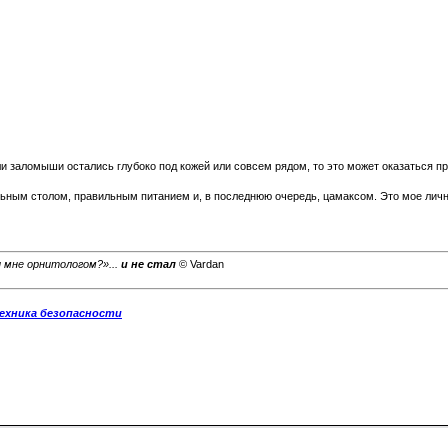
ли заломыши остались глубоко под кожей или совсем рядом, то это может оказаться п
ьным столом, правильным питанием и, в последнюю очередь, цамаксом. Это мое лично
и мне орнитологом?»...
и не стал
© Vardan
ехника безопасности