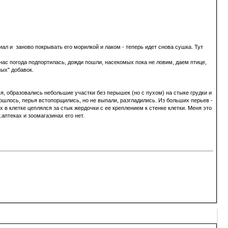
иал и заново покрывать его морилкой и лаком - теперь идет снова сушка. Тут
нас погода подпортилась, дожди пошли, насекомых пока не ловим, даем птице,
ых" добавок.
я, образовались небольшие участки без перышек (но с пухом) на стыке грудки и
бошлось, перья встопорщились, но не выпали, разгладились. Из больших перьев -
 в клетке цеплялся за стык жердочки с ее креплением к стенке клетки. Меня это
птеках и зоомагазинах его нет.