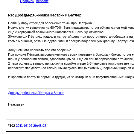
Профиль
Вебсайт
Re: Дрозды-рябинники Пёстрик и Батлер
Напишу пару строк для освежения темы про Пёстрика.
Новую клетку выполнил на 60-70%. Были праздники, потом обнаружился мой констр
еще с кормушкой возни много намечается. Закончу-отчитаюсь.
Жуки-хрущи Пёстрику надоели на третий день - он просто перестал обращать на 
кроме мешанки, резаные одуванчики и свежую подвяленную крапиву - верхушечки.
Хочу немного написать про его оперение.
При поимке Пёстрик выронил немного серых перышек с брюшка и боков, потом ког
шеи и у основания левого, здорового крыла. Еще он при вспархивании в темноте,
2 пера рулевых выпало при жизни в коробке и еще 2-3 (маховые или рулевые) пол
беспокоит, что делать со сломанными рулевыми (маховыми) перьями? надо ли их 
И красивые пёстрые перья на грудке, из-за которых он и получил свое имя, наде
Дрозды-рябинники Пёстрик и Батлер
Неактивен
#102
2011-05-09 20:48:27