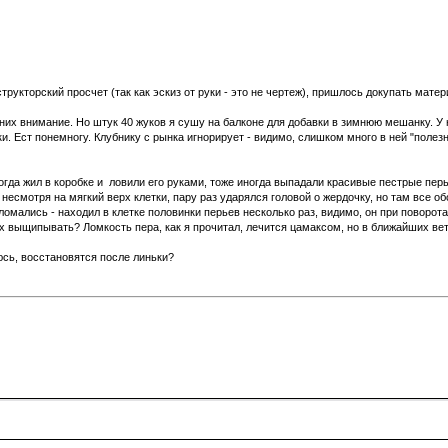
укторский просчет (так как эскиз от руки - это не чертеж), пришлось докупать матер
них внимание. Но штук 40 жуков я сушу на балконе для добавки в зимнюю мешанку. У 
 Ест понемногу. Клубнику с рынка игнорирует - видимо, слишком много в ней "полезн
да жил в коробке и ловили его руками, тоже иногда выпадали красивые пестрые перь
 несмотря на мягкий верх клетки, пару раз ударялся головой о жердочку, но там все о
омались - находил в клетке половинки перьев несколько раз, видимо, он при поворотах
выщипывать? Ломкость пера, как я прочитал, лечится цамаксом, но в ближайших вет.а
юсь, восстановятся после линьки?