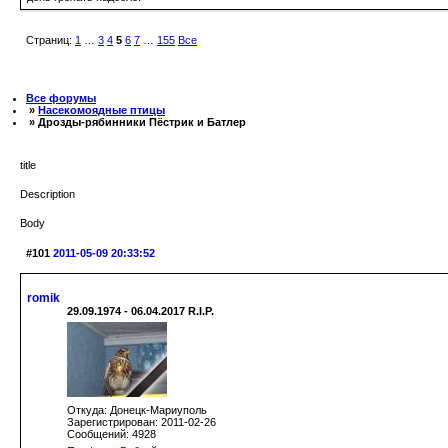
Страниц:
1
…
3
4
5
6
7
…
155
Все
Все форумы
»
Насекомоядные птицы
» Дрозды-рябинники Пёстрик и Батлер
title
Description
Body
#101
2011-05-09 20:33:52
romik
29.09.1974 - 06.04.2017 R.I.P.
Откуда: Донецк-Мариуполь
Зарегистрирован: 2011-02-26
Сообщений: 4928