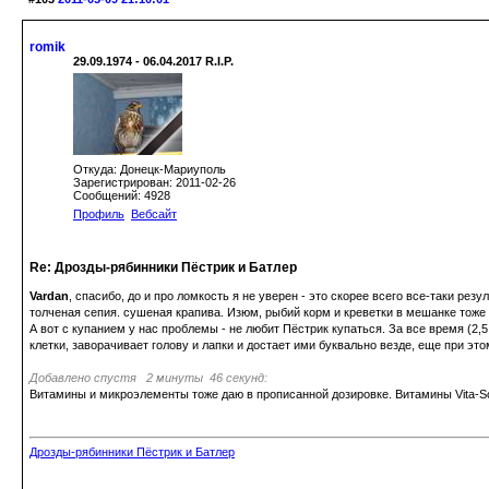
romik
29.09.1974 - 06.04.2017 R.I.P.
Откуда: Донецк-Мариуполь
Зарегистрирован: 2011-02-26
Сообщений: 4928
Профиль
Вебсайт
Re: Дрозды-рябинники Пёстрик и Батлер
Vardan
, спасибо, до и про ломкость я не уверен - это скорее всего все-таки р
толченая сепия. сушеная крапива. Изюм, рыбий корм и креветки в мешанке тоже
А вот с купанием у нас проблемы - не любит Пёстрик купаться. За все время (2,
клетки, заворачивает голову и лапки и достает ими буквально везде, еще при это
Добавлено спустя 2 минуты 46 секунд:
Витамины и микроэлементы тоже даю в прописанной дозировке. Витамины Vita-Sol 
Дрозды-рябинники Пёстрик и Батлер