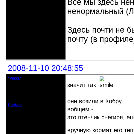
Все мы здесь не
ненормальный (Л.
Здесь почти не б
почту (в профиле
Неактивен
2008-11-10 20:48:55
*Рикка*
гулеrator
значит так
Откуда: М.
Зарегистрирован: 2008-09-06
Сообщений: 1799
они возили в Кобру,
Профиль
вобщем -
это птенчик снегиря, е
вручную кормят его те