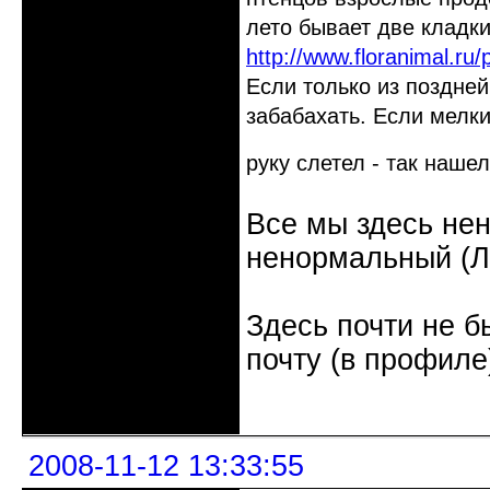
лето бывает две кладки
http://www.floranimal.ru
Если только из поздней
забабахать. Если мелкий
руку слетел - так наше
Все мы здесь не
ненормальный (Л.
Здесь почти не б
почту (в профиле
Неактивен
2008-11-12 13:33:55