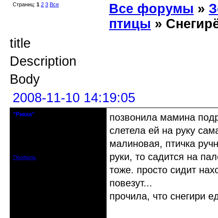
Страниц:
1
2
3
Все
Все форумы
»
З
птицы
» Снегир
title
Description
Body
2008-11-10 14:19:05
*Рикка*
позвонила мамина подру
гулеrator
слетела ей на руку сама
Откуда: М.
малиновая, птичка ручн
Зарегистрирован: 2008-09-06
Сообщений: 1799
руки, то садится на па
Профиль
тоже. просто сидит на
повезут...
прочила, что снегири е