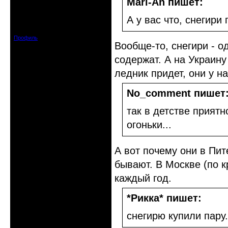
Mari-An пишет:
Откуда: Тушино, Москва
А у вас что, снегири
Зарегистрирован: 2008-09-09
Сообщений: 15623
Профиль
Вообще-то, снегири - о
содержат. А на Украину
ледник придет, они у на
No_comment пишет
так в детстве приятн
огоньки...
А вот почему они в Пит
бывают. В Москве (по к
каждый год.
*Рикка* пишет:
снегирю купили пару.