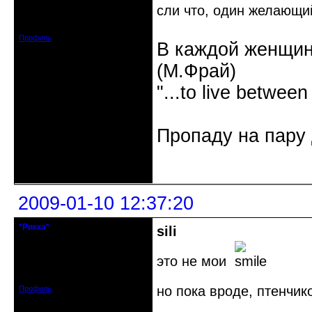
сли что, один желающи
Откуда: Нижний Новгород / Саров
Зарегистрирован: 2008-08-03
Сообщений: 3792
Профиль
В каждой женщин
(М.Фрай)
"...to live between
Пропаду на пару 
Неактивен
2009-01-10 12:37:20
*Рикка*
sili
гулеrator
это не мои
Откуда: М.
Зарегистрирован: 2008-09-06
Сообщений: 1799
но пока вроде, птенчик
Профиль