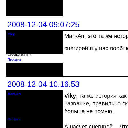
Неактивен
2008-12-04 09:07:25
Viky
Mari-An, это та же ист
старожил клуба
снегирей я у нас вооб
Откуда: Мариуполь, Украина
Зарегистрирован: 2008-08-08
Сообщений: 574
Профиль
Неактивен
2008-12-04 10:16:53
Mari-An
Viky
, та же история ка
Moderator
название, правильно ск
Откуда: Украина, Днепр. обл.
больше не помню...
Зарегистрирован: 2008-09-06
Сообщений: 11728
Профиль
А насчет снегирей... Ч