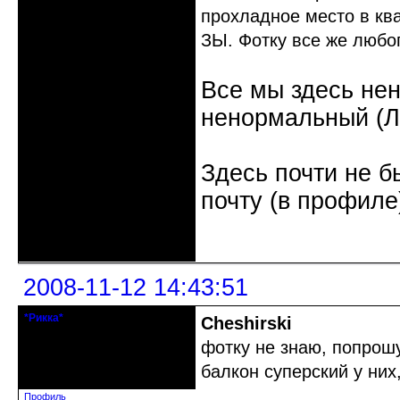
прохладное место в ква
ЗЫ. Фотку все же любо
Все мы здесь не
ненормальный (Л.
Здесь почти не б
почту (в профиле
Неактивен
2008-11-12 14:43:51
*Рикка*
Cheshirski
гулеrator
фотку не знаю, попрошу
Откуда: М.
балкон суперский у них
Зарегистрирован: 2008-09-06
Сообщений: 1799
Профиль