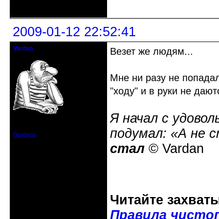
Неактивен
2009-01-12 22:52:41
Vardan
Везет же людям...
Певчий модэратор...
Мне ни разу не попадал
"ходу" и в руки не дают
Я начал с удовол
Зарегистрирован: 2008-07-13
Сообщений: 3633
подумал: «А не 
Профиль
стал
© Vardan
Читайте захват
Правила чисто