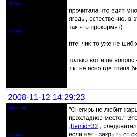
*Рикка*
гулеrator
прочитала что едят мно
ягоды, естественно. в 
Откуда: М.
Зарегистрирован: 2008-09-06
Сообщений: 1799
так что прокормят)
Профиль
птенчик-то уже не шибк
только вот ещё вопрос 
т.к. не ясно где птица б
Неактивен
2008-11-12 14:29:23
Cheshirski
"Снегирь не любит жары
Знахарь-самоучка
прохладное место." Эт
Откуда: Тушино, Москва
;Itemid=32
, следовател
Зарегистрирован: 2008-09-09
Сообщений: 15623
если нет - закрыть от с
Профиль