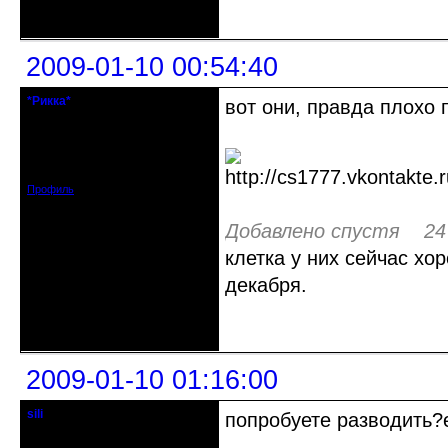
Неактивен
2009-01-10 00:54:40
*Рикка*
вот они, правда плохо 
гулеrator
Откуда: М.
Зарегистрирован: 2008-09-06
Сообщений: 1799
Профиль
Добавлено спустя 24 
клетка у них сейчас хо
декабря.
Неактивен
2009-01-10 01:16:00
sili
попробуете разводить?
модератор - людовед