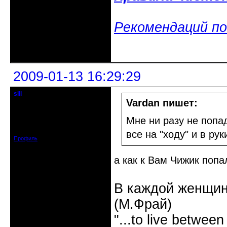
Рекомендаций по
Неактивен
2009-01-13 16:29:29
sili
модератор - людовед
Vardan пишет:
Откуда: Нижний Новгород / Саров
Мне ни разу не попа
Зарегистрирован: 2008-08-03
Сообщений: 3792
все на "ходу" и в рук
Профиль
а как к Вам Чижик попа
В каждой женщин
(М.Фрай)
"...to live between