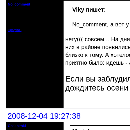
No_comment
Действительный член клуба
Viky пишет:
Откуда: Санкт-Петербург
Зарегистрирован: 2008-07-03
No_comment, а вот у
Сообщений: 1657
Профиль
нету((( совсем... На дн
них в районе появились.
близко к тому. А хотело
приятно было: идёшь - 
Если вы заблудил
дождитесь осени 
Неактивен
2008-12-04 19:27:38
Cheshirski
Знахарь-самоучка