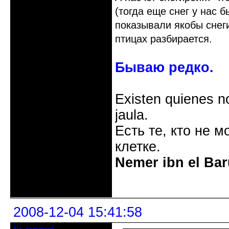
(тогда еще снег у нас 
показывали якобы снеги
птицах разбирается.
Бываю редко.
Existen quienes n
jaula.
Есть те, кто не м
клетке.
Nemer ibn el Bar
Неактивен
2008-12-04 15:41:58