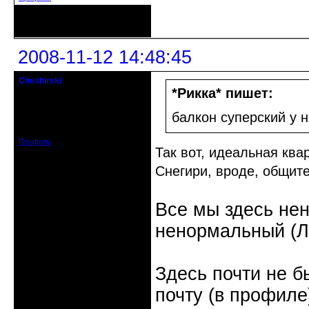
Неактивен
2008-11-12 14:48:45
Cheshirski
Знахарь-самоучка
*Рикка* пишет:
Откуда: Тушино, Москва
балкон суперский у н
Зарегистрирован: 2008-09-09
Сообщений: 15623
Профиль
Так вот, идеальная ква
Снегири, вроде, общит
Все мы здесь не
ненормальный (Л.
Здесь почти не б
почту (в профиле