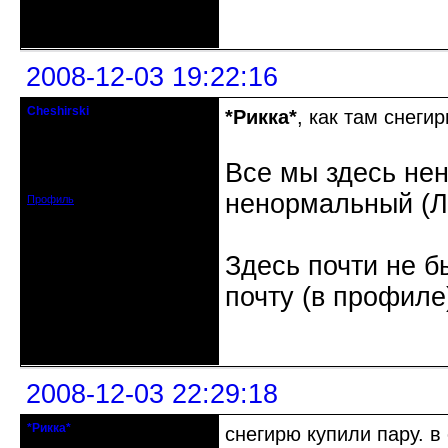
Неактивен
2008-12-03 19:22:16
Cheshirski
*Рикка*
, как там снегир
Знахарь-самоучка
Откуда: Тушино, Москва
Все мы здесь не
Зарегистрирован: 2008-09-09
Сообщений: 15623
ненормальный (Л.
Профиль
Здесь почти не б
почту (в профиле
Неактивен
2008-12-03 22:29:18
*Рикка*
снегирю купили пару. в
гулеrator