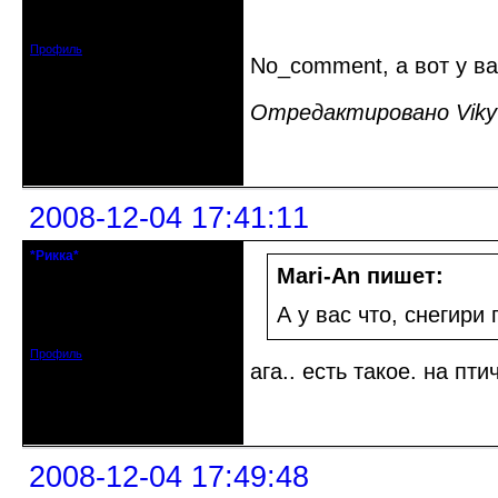
Откуда: Мариуполь, Украина
Зарегистрирован: 2008-08-08
Сообщений: 574
Профиль
No_comment, а вот у в
Отредактировано Viky 
Неактивен
2008-12-04 17:41:11
*Рикка*
гулеrator
Mari-An пишет:
Откуда: М.
А у вас что, снегири
Зарегистрирован: 2008-09-06
Сообщений: 1799
Профиль
ага.. есть такое. на пт
Неактивен
2008-12-04 17:49:48