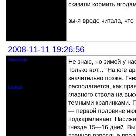
сказали кормить ягодам
зы-я вроде читала, что 
Неактивен
2008-11-11 19:26:56
Cheshirski
Не знаю, но зимой у на
Знахарь-самоучка
Только вот... "На юге 
Откуда: Тушино, Москва
значительно позже. Гн
Зарегистрирован: 2008-09-09
Сообщений: 15623
располагается, как пра
Профиль
главного ствола на вы
темными крапинками. П
— первой половине июн
подкармливает. Насижи
гнезде 15—16 дней. Вы
птенцов взрослые прод