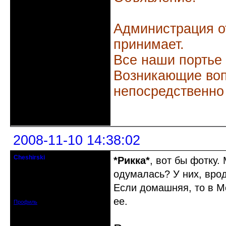
Администрация о
принимает.
Все наши портье
Возникающие воп
непосредственно
Неактивен
2008-11-10 14:38:02
Cheshirski
*Рикка*
, вот бы фотку.
Знахарь-самоучка
одумалась? У них, врод
Откуда: Тушино, Москва
Если домашняя, то в Мо
Зарегистрирован: 2008-09-09
Сообщений: 15623
ее.
Профиль