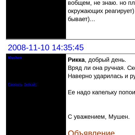
вобщем, не знаю. но пл
окружающих реагирует) 
бывает)...
Неактивен
2008-11-10 14:35:45
Mushen
Рикка
, добрый день.
клинический администратор
Вряд ли она ручная. Ск
Откуда: Черногория
Наверно ударилась и ру
Зарегистрирован: 2008-04-07
Сообщений: 8719
Профиль
Вебсайт
Ее надо капельку попоит
С уважением, Мушен.
Объявление.