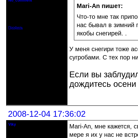
No_comment
Действительный член клуба
Mari-An пишет:
Откуда: Санкт-Петербург
Что-то мне так припо
Зарегистрирован: 2008-07-03
Сообщений: 1657
нас бывал в зимний 
Профиль
якобы снегирей. .
У меня снегири тоже а
сугробами. С тех пор ни
Если вы заблудил
дождитесь осени 
Неактивен
2008-12-04 17:36:02
Viky
Mari-An, мне кажется, 
старожил клуба
мере я их у нас не встр