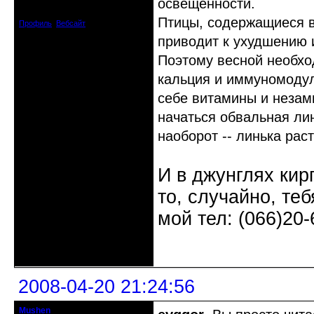
освещенности.
Зарегистрирован: 2008-04-08
Сообщений: 282
Птицы, содержащиеся в
Профиль
Вебсайт
приводит к ухудшению 
Поэтому весной необхо
кальция и иммуномодул
себе витамины и незам
начаться обвальная лин
наоборот -- линька рас
И в джунглях кир
то, случайно, те
мой тел: (066)20-
Неактивен
2008-04-20 21:24:56
Mushen