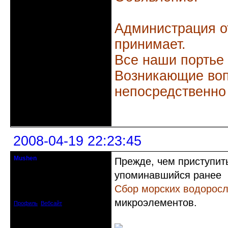
Администрация о
принимает.
Все наши портье
Возникающие воп
непосредственно
Неактивен
2008-04-19 22:23:45
Mushen
Прежде, чем приступить
клинический администратор
упоминавшийся ранее
Откуда: Черногория
Сбор морских водоросл
Зарегистрирован: 2008-04-07
Сообщений: 8719
микроэлементов.
Профиль
Вебсайт