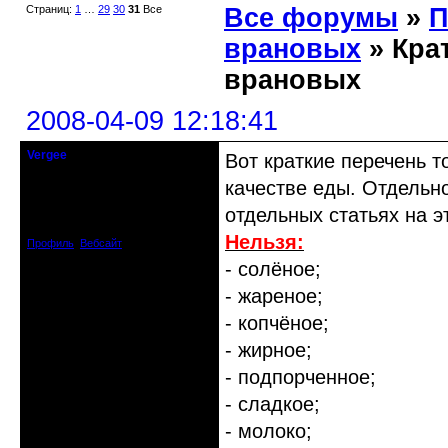
Страниц:
1
…
29
30
31
Все
Все форумы
»
П
врановых
» Кра
врановых
2008-04-09 12:18:41
Vergee
Вот краткие перечень т
владелица мини-зоопарка
качестве еды. Отдельн
Откуда: Украина
отдельных статьях на э
Зарегистрирован: 2008-04-07
Сообщений: 207
Нельзя:
Профиль
Вебсайт
- солёное;
- жареное;
- копчёное;
- жирное;
- подпорченное;
- сладкое;
- молоко;