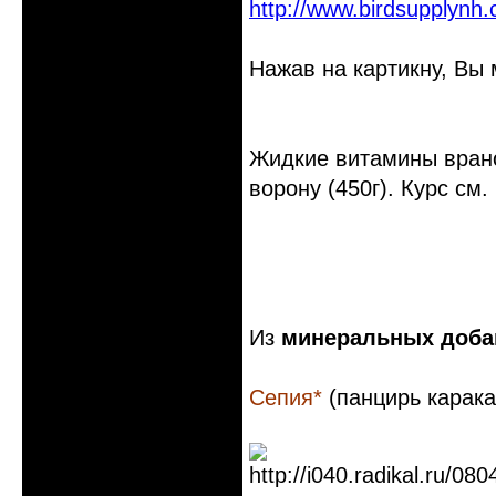
http://www.birdsupplynh
Нажав на картикну, Вы 
Жидкие витамины врано
ворону (450г). Курс см.
Из
минеральных доба
Сепия*
(панцирь карака