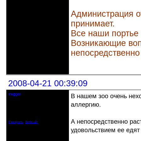
Администрация о
принимает.
Все наши портье
Возникающие воп
непосредственно
Неактивен
2008-04-21 00:39:09
evggor
В нашем зоо очень нех
не судите, да не забанены будете
аллергию.
Откуда: Киев
Зарегистрирован: 2008-04-08
Сообщений: 282
А непосредственно рас
Профиль
Вебсайт
удовольствием ее едят 