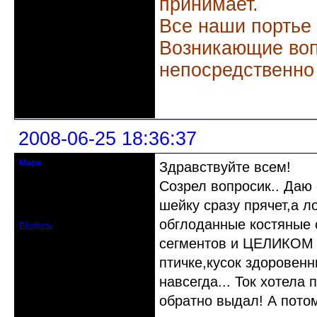
принимает.
Все наши портье
Возникающие воп
непосредственно
Неактивен
2008-06-25 18:36:37
Мара
Здравствуйте всем!
старожил клуба
Созрел вопросик.. Даю
Откуда: Зеленоград
шейку сразу прячет,а л
Зарегистрирован: 2008-06-19
Сообщений: 471
обглоданные костяные с
Профиль
сегментов и ЦЕЛИКОМ е
птичке,кусок здоровенн
навсегда... Ток хотела
обратно выдал! А потом