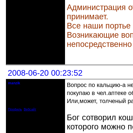
Администрация о
принимает.
Все наши портье
Возникающие воп
непосредственно
Неактивен
2008-06-20 00:23:52
manzik
Вопрос по кальцию-а н
кандидат в члены клуба
покупаю в чел.аптеке 
Откуда: Рига, Латвия
Или,может, толченый р
Зарегистрирован: 2008-06-16
Сообщений: 195
Профиль
Вебсайт
Бог сотворил кош
которого можно п