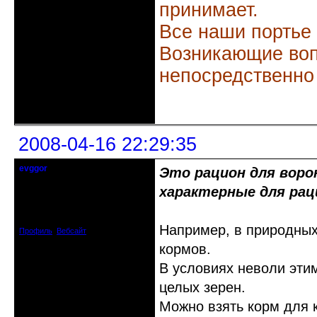
принимает.
Все наши портье
Возникающие воп
непосредственно
Неактивен
2008-04-16 22:29:35
evggor
Это рацион для воро
не судите, да не забанены будете
характерные для рац
Откуда: Киев
Зарегистрирован: 2008-04-08
Сообщений: 282
Например, в природных
Профиль
Вебсайт
кормов.
В условиях неволи эти
целых зерен.
Можно взять корм для 