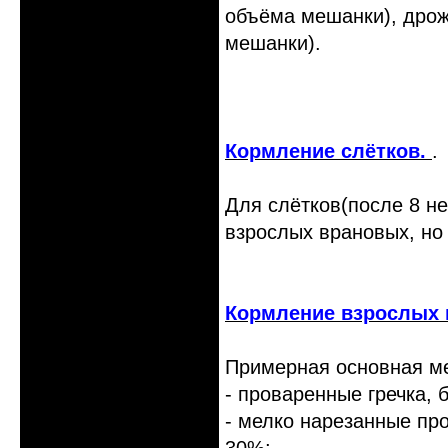
объёма мешанки), дрож
мешанки).
Кормление слётков.
.
Для слётков(после 8 н
взрослых врановых, но
Кормление взрослых 
Примерная основная м
- проваренные гречка, 
- мелко нарезанные пр