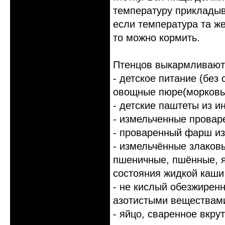
температуру прикладыв
если температура та же
то можно кормить.
Птенцов выкармливают 
- детское питание (без
овощные пюре(морковь,
- детские паштеты из и
- измельченные провар
- проваренный фарш из
- измельчённые злаков
пшеничные, пшённые, я
состояния жидкой каши
- не кислый обезжиренн
азотистыми веществам
- яйцо, сваренное вкру