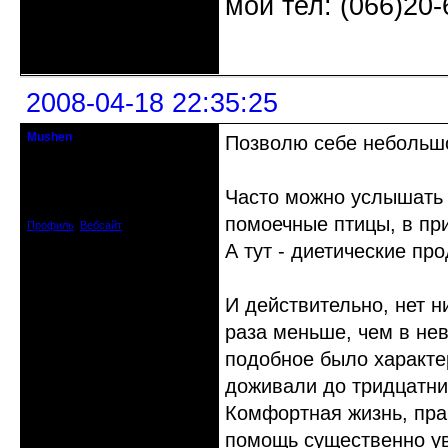
мой тел: (066)20-
Неактивен
2008-04-18 22:35:25
Mushen
Позволю себе неболь
клинический администратор
Откуда: Черногория
Часто можно услышать 
Зарегистрирован: 2008-04-07
Сообщений: 8719
помоечные птицы, в при
Профиль
Вебсайт
А тут - диетические про
И действительно, нет н
раза меньше, чем в не
подобное было характе
доживали до тридцатник
Комфортная жизнь, пра
помощь существенно ув