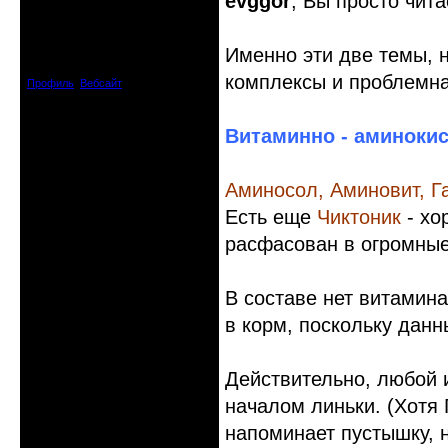
evggor
, Вы просто чит
клинический администратор
Откуда: Черногория
Именно эти две темы, 
Зарегистрирован: 2008-04-07
Сообщений: 8719
комплексы и проблемная
Профиль
Вебсайт
Витаминно - аминоки
Аминосол, Аминовит, Г
Есть еще
Чиктоник
- хо
расфасован в огромные
В составе нет витамина
в корм, поскольку дан
Действительно, любой 
началом линьки. (Хотя
напоминает пустышку, 