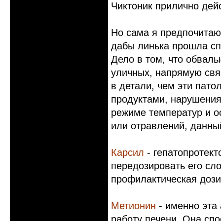
Чиктоник прилично дейс
Но сама я предпочитаю
дабы линька прошла сп
Дело в том, что обвал
уличных, напрямую свя
в детали, чем эти пат
продуктами, нарушения
режиме температур и 
или отравлений, данны
Карсил
- гепатопротект
передозировать его сло
профилактическая дозир
Метионин
- именно эта
работу печени. Она спо