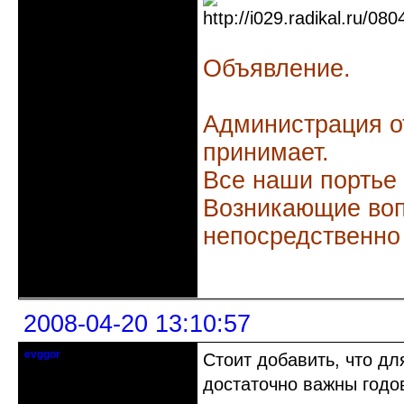
Объявление.
Администрация о
принимает.
Все наши портье
Возникающие воп
непосредственно
Неактивен
2008-04-20 13:10:57
evggor
Стоит добавить, что дл
не судите, да не забанены будете
достаточно важны годо
Откуда: Киев