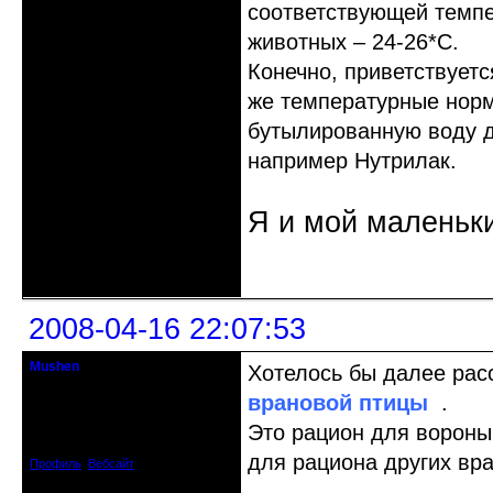
соответствующей темпе
животных – 24-26*С.
Конечно, приветствуетс
же температурные норм
бутылированную воду д
например Нутрилак.
Я и мой маленьк
Неактивен
2008-04-16 22:07:53
Mushen
Хотелось бы далее рас
клинический администратор
врановой птицы
.
Откуда: Черногория
Это рацион для вороны
Зарегистрирован: 2008-04-07
Сообщений: 8719
для рациона других вр
Профиль
Вебсайт