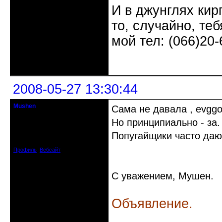
И в джунглях кир
то, случайно, те
мой тел: (066)20-
Неактивен
2008-05-27 13:30:44
Mushen
Сама не давала , evggo
клинический администратор
Но принципиально - за.
Откуда: Черногория
Попугайщики часто даю
Зарегистрирован: 2008-04-07
Сообщений: 8719
Профиль
Вебсайт
С уважением, Мушен.
Объявление.