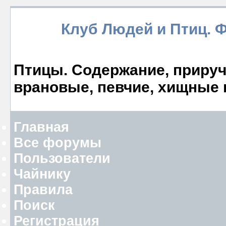
Клуб Людей и Птиц. 
Птицы. Содержание, прируче
врановые, певчие, хищные 
Главная
Все форумы
Пользователи
Чайнику
Правила
Поиск
Регистрация