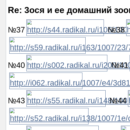
Re: 3ося и ее домашний зоо
№37
№38
№40
№41
№43
№44