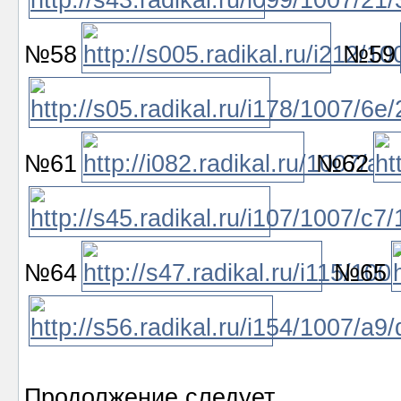
№58
№59
№61
№62
№64
№65
Продолжение следует...