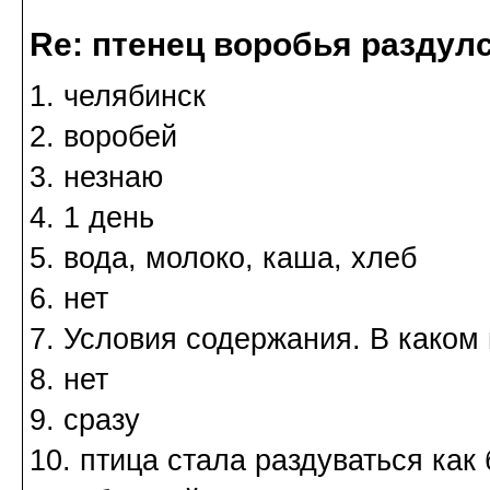
Re: птенец воробья раздулс
1. челябинск
2. воробей
3. незнаю
4. 1 день
5. вода, молоко, каша, хлеб
6. нет
7. Условия содержания. В како
8. нет
9. сразу
10. птица стала раздуваться как