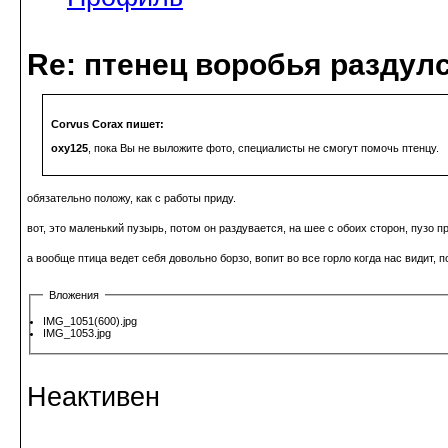
Re: птенец воробья раздулс
Corvus Corax пишет:
oxy125
, пока Вы не выложите фото, специалисты не смогут помочь птенцу.
обязательно положу, как с работы приду.
вот, это маленький пузырь, потом он раздувается, на шее с обоих сторон, пузо
а вообще птица ведет себя довольно борзо, вопит во все горло когда нас видит, п
Вложения
IMG_1051(600).jpg
IMG_1053.jpg
Неактивен