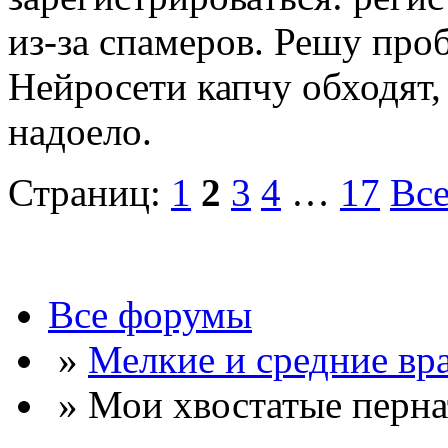
из-за спамеров. Решу про
Нейросети капчу обходят, 
надоело.
Страниц:
1
2
3
4
…
17
Вс
Все форумы
»
Мелкие и средние вр
» Мои хвостатые перна