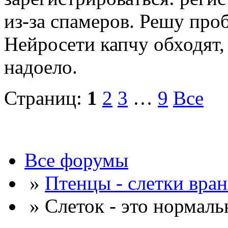
из-за спамеров. Решу про
Нейросети капчу обходят, 
надоело.
Страниц:
1
2
3
…
9
Все
Все форумы
»
Птенцы - слетки вра
» Слеток - это нормаль