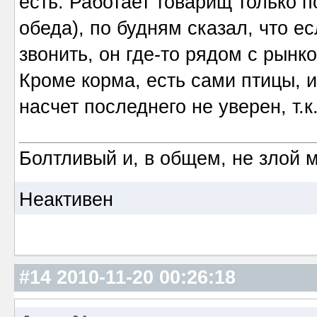
есть. Работает товарищ только п
обеда), по будням сказал, что е
звонить, он где-то рядом с рынк
Кроме корма, есть сами птицы, и
насчет последнего не уверен, т.к
Болтливый и, в общем, не злой 
Неактивен
#14
2010-11-20 00:26:18