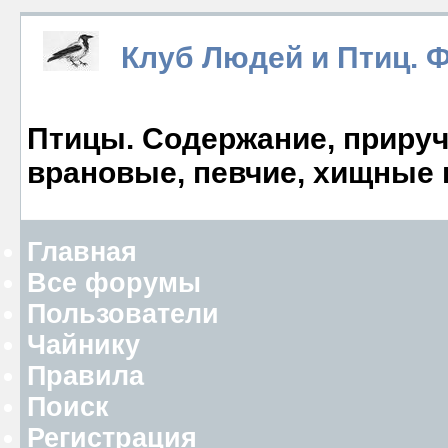
Клуб Людей и Птиц. 
Птицы. Содержание, прируче
врановые, певчие, хищные 
Главная
Все форумы
Пользователи
Чайнику
Правила
Поиск
Регистрация