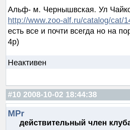
Альф- м. Чернышвская. Ул Чайко
http://www.zoo-alf.ru/catalog/cat/
есть все и почти всегда но на п
4р)
Неактивен
#10
2008-10-02 18:44:38
MPr
действительный член клуб