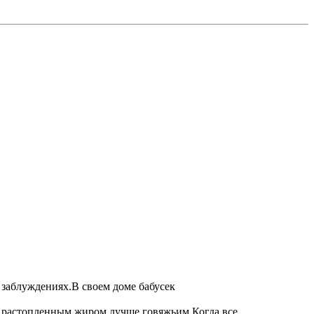
 заблуждениях.В своем доме бабусек
аю растопленным жиром,лучше говяжьим.Когда все