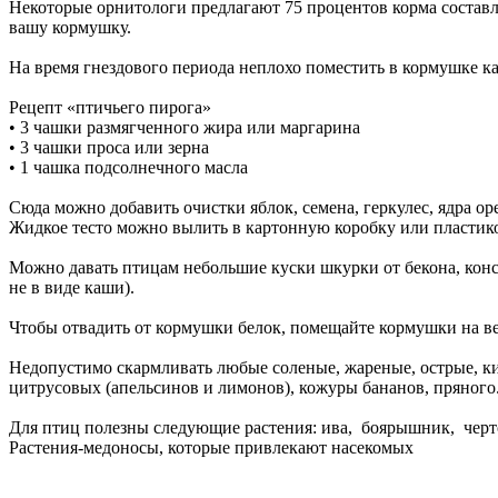
Некоторые орнитологи предлагают 75 процентов корма состав
вашу кормушку.
На время гнездового периода неплохо поместить в кормушке к
Рецепт «птичьего пирога»
• 3 чашки размягченного жира или маргарина
• 3 чашки проса или зерна
• 1 чашка подсолнечного масла
Сюда можно добавить очистки яблок, семена, геркулес, ядра оре
Жидкое тесто можно вылить в картонную коробку или пластиков
Можно давать птицам небольшие куски шкурки от бекона, конс
не в виде каши).
Чтобы отвадить от кормушки белок, помещайте кормушки на ветк
Недопустимо скармливать любые соленые, жареные, острые, кис
цитрусовых (апельсинов и лимонов), кожуры бананов, пряного
Для птиц полезны следующие растения: ива, боярышник, черто
Растения-медоносы, которые привлекают насекомых