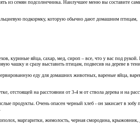
лять из семян подсолнечника. Наилучшее меню вы составите с
альциевую подкормку, которую обычно дают домашним птицам, п
хов, куриные яйца, сахар, мед, сироп – все, что у вас под рукой
ую чашку и сразу выставить птицам, подвесив на дереве в тени
ервированную еду для домашних животных, вареные яйца, варен
е, отстоящей на расстоянии от 3-4 м от ствола дерева и на расс
лые продукты. Очень опасен черный хлеб - он закисает в зобу п
.
полох, маргаритки, жимолость, черная смородина, крыжовник, д