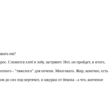
авать им?
с. Слежится хлеб в зобу, застрянет. Нет, он пройдет, в итоге,
тного - "тяжелого" для печени. Многовато. Жир, конечно, есть
м до сих пор вертячит, и шкурки от бекона - а что, копченое