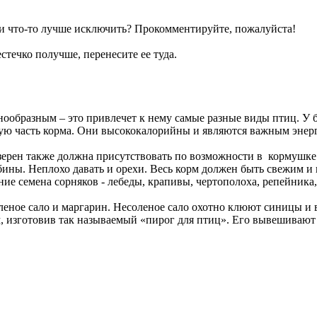
ли что-то лучше исключить? Прокомментируйте, пожалуйста!
естечко получше, перенесите ее туда.
знообразным – это привлечет к нему самые разные виды птиц. 
ую часть корма. Они высококалорийны и являются важным энер
 зерен также должна присутствовать по возможности в кормушке
ябины. Неплохо давать и орехи. Весь корм должен быть свежим 
ие семена сорняков - лебеды, крапивы, чертополоха, репейника,
еное сало и маргарин. Несоленое сало охотно клюют синицы и 
м, изготовив так называемый «пирог для птиц». Его вывешивают 