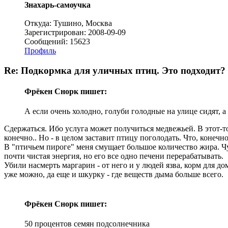
Знахарь-самоучка
Откуда: Тушино, Москва
Зарегистрирован: 2008-09-09
Сообщений: 15623
Профиль
Re: Подкормка для уличных птиц. Это подходит?
Фрёкен Снорк пишет:
А если очень холодно, голуби голодные на улице сидят, а 
Сдержаться. Ибо услуга может получиться медвежьей. В этот-то р
конечно.. Но - в целом заставит птицу поголодать. Что, конечно
В "птичьем пироге" меня смущает большое количество жира. Чу
почти чистая энергия, но его все одно печени перерабатывать.
Убили насмерть маргарин - от него и у людей язва, корм для до
уже можно, да еще и шкурку - где веществ дыма больше всего.
Фрёкен Снорк пишет:
50 процентов семян подсолнечника