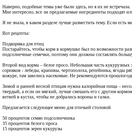
Наверно, подобные темы уже были здесь, но я их не встречала.
Мне интересно, все ли предлагаемые ингредиенты подходят и
Я не знала, в каком разделе лучше разместить тему. Если есть м
Вот рецепты:
Подкормка для птиц
Постарайтесь, чтобы корм в кормушке был по возможности ра
подсолнечные семечки, поэтому они должны составлять больш
Второй вид корма – белое просо. Небольшая часть кукурузных
сорняков - лебеды, крапивы, чертополоха, репейника, ягоды р
кожуре, там завелись насекомые. Не рекомендуются прошлогодн
Зимой и ранней весной птицам нужна калорийная пища – несол
твердый, а если он мягкий, лучше смешать его с другим кормо
ветвей в кустах, чтобы не добрались вороны и галки.
Предлагается следующее меню для птичьей столовой
50 процентов семян подсолнечника
35 процентов белого проса
15 процентов зерен кукурузы