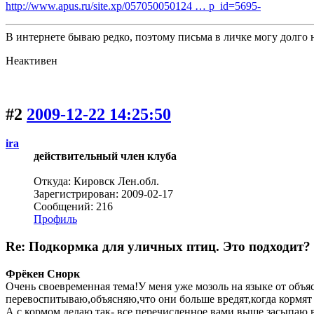
http://www.apus.ru/site.xp/057050050124 … p_id=5695-
В интернете бываю редко, поэтому письма в личке могу долго н
Неактивен
#2
2009-12-22 14:25:50
ira
действительный член клуба
Откуда: Кировск Лен.обл.
Зарегистрирован: 2009-02-17
Сообщений: 216
Профиль
Re: Подкормка для уличных птиц. Это подходит?
Фрёкен Снорк
Очень своевременная тема!У меня уже мозоль на языке от объ
перевоспитываю,объясняю,что они больше вредят,когда кормят
А с кормом делаю так- все перечисленное вами выше засыпаю 