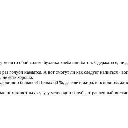
у меня с собой только буханка хлеба или батон. Сдержаться, не д
аз голуби наедятся. А вот смогут ли как следует напиться - вопро
, не есть хорошо.
довищно большое! Целых 60 %, да еще и жира, в основном, живо
машних животных - угу, у меня один голубь, отравленный вискасо