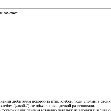
е замечать.
яснений любителям покормить птиц хлебом,люди упрямы в своих
 хлебом-булкой.Даже объявления с дочкой развешивали.
в формочки для печенья,вставляю петельку из веревки и залив