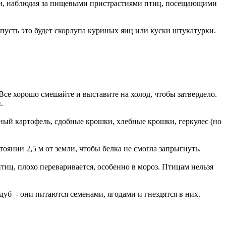
ами, наблюдая за пищевыми пристрастиями птиц, посещающими
усть это будет скорлупа куриных яиц или куски штукатурки.
. Все хорошо смешайте и выставите на холод, чтобы затвердело.
.
ый картофель, сдобные крошки, хлебные крошки, геркулес (но
тоянии 2,5 м от земли, чтобы белка не смогла запрыгнуть.
тиц, плохо переваривается, особенно в мороз. Птицам нельзя
уб - они питаются семенами, ягодами и гнездятся в них.