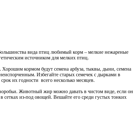
У большинства вида птиц любимый корм – мелкие нежареные
гетическим источником для мелких птиц.
. Хорошим кормом будут семена арбуза, тыквы, дыни, семена
и неиспорченным. Избегайте старых семечек с дырками в
 срок их годности всего несколько месяцев.
воробьи. Животный жир можно давать в чистом виде, если он
в сетках из-под овощей. Вешайте его среди густых тонких