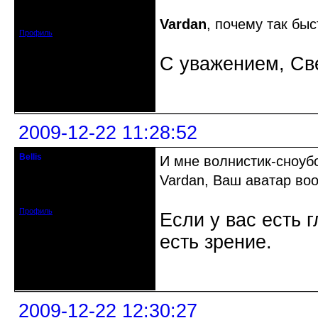
Откуда: Липецк
Зарегистрирован: 2009-03-13
Сообщений: 785
Vardan
, почему так бы
Профиль
С уважением, Св
Неактивен
2009-12-22 11:28:52
Bellis
И мне волнистик-сноубо
предупреждение о бане
Vardan, Ваш аватар воо
Зарегистрирован: 2009-08-21
Сообщений: 611
Профиль
Если у вас есть г
есть зрение.
Неактивен
2009-12-22 12:30:27