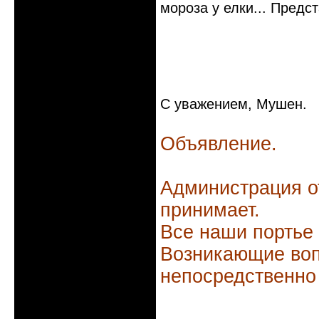
мороза у елки... Предс
С уважением, Мушен.
Объявление.
Администрация о
принимает.
Все наши портье
Возникающие воп
непосредственно
Неактивен