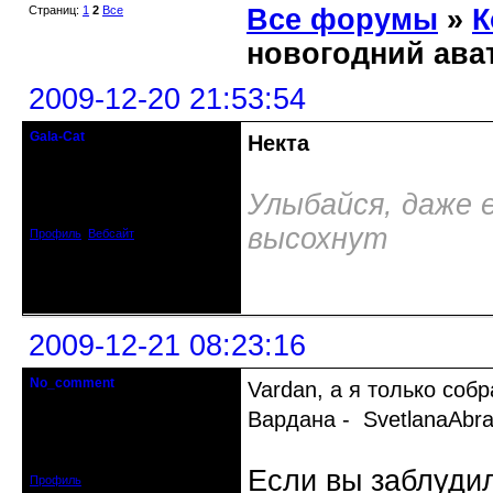
Страниц:
1
2
Все
Все форумы
»
К
новогодний ава
2009-12-20 21:53:54
Gala-Cat
Некта
I believe I can fly
Откуда: почти Киев, Украина
Улыбайся, даже 
Зарегистрирован: 2009-05-10
Сообщений: 648
высохнут
Профиль
Вебсайт
Неактивен
2009-12-21 08:23:16
No_comment
Vardan, а я только соб
Действительный член клуба
Вардана - SvetlanaAbr
Откуда: Санкт-Петербург
Зарегистрирован: 2008-07-03
Сообщений: 1657
Если вы заблудил
Профиль