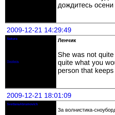
дождитесь осени 
Неактивен
2009-12-21 14:29:49
Sakura
Ленчик
Лёгкость бытия
Откуда: Ireland
She was not quite
Зарегистрирован: 2009-03-20
Сообщений: 1733
quite what you wou
Профиль
person that keeps
Неактивен
2009-12-21 18:01:09
SvetlanaAbramovich
Flight of Fancy
За волнистика-сноубор