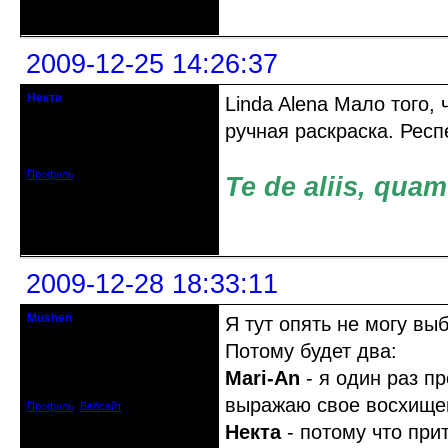
Неактивен
2009-12-25 14:26:37
Некта
Linda Alena Мало того,
.
ручная раскраска. Респ
Зарегистрирован: 2009-09-13
Сообщений: 1207
Профиль
Te de aliis, quam
Неактивен
2009-12-28 18:33:11
Mushen
Я тут опять не могу вы
клинический администратор
Потому будет два:
Откуда: Черногория
Mari-An
- я один раз п
Зарегистрирован: 2008-04-07
Сообщений: 8719
выражаю свое восхище
Профиль
Вебсайт
Некта
- потому что пр