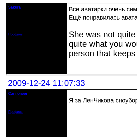
Sakura
Все аватарки очень сим
Лёгкость бытия
Ещё понравилась ават
Откуда: Ireland
Зарегистрирован: 2009-03-20
Сообщений: 1733
She was not quite
Профиль
quite what you wou
person that keeps
Неактивен
2009-12-24 11:07:33
Cannoneer
Retired
Я за ЛенЧикова сноубо
Зарегистрирован: 2008-11-23
Сообщений: 2387
Профиль