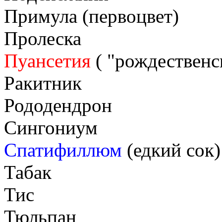
Примула (первоцвет)
Пролеска
Пуансетия
( "рождественск
Ракитник
Рододендрон
Сингониум
Спатифиллюм
(едкий сок)
Табак
Тис
Тюльпан