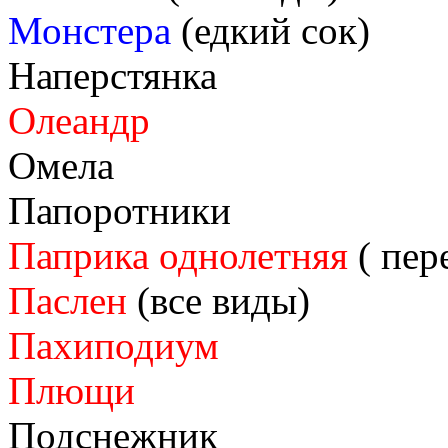
Монстера
(едкий сок)
Наперстянка
Олеандр
Омела
Папоротники
Паприка однолетняя
( пер
Паслен
(все виды)
Пахиподиум
Плющи
Подснежник