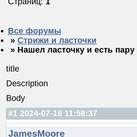
Страниц:
1
Все форумы
»
Стрижи и ласточки
» Нашел ласточку и есть пару
title
Description
Body
#1
2024-07-18 11:58:37
JamesMoore