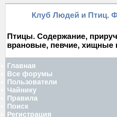
Клуб Людей и Птиц. 
Птицы. Содержание, прируче
врановые, певчие, хищные 
Главная
Все форумы
Пользователи
Чайнику
Правила
Поиск
Регистрация