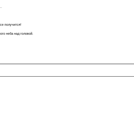
ю…
все получится!
ого неба над головой.