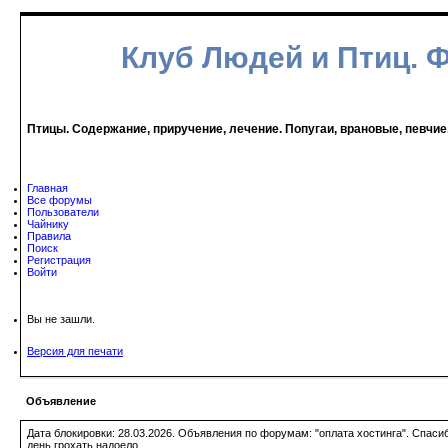
Клуб Людей и Птиц. 
Птицы. Содержание, приручение, лечение. Попугаи, врановые, певчие
Главная
Все форумы
Пользователи
Чайнику
Правила
Поиск
Регистрация
Войти
Вы не зашли.
Версия для печати
Объявление
Дата блокировки: 28.03.2026. Объявления по форумам: "оплата хостинга". Спас
день грохать надоело.