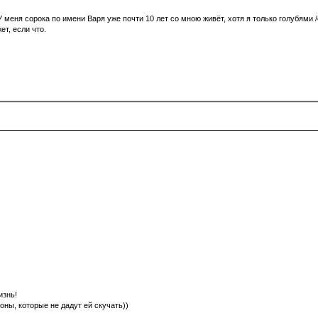
 меня сорока по имени Варя уже почти 10 лет со мною живёт, хотя я только голубями
т, если что.
изнь!
ны, которые не дадут ей скучать))