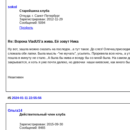
sokol
Старейшина клуба
Откуда: г. Санкт-Петербург
Зарегистрирован: 2012-11-29
Сообщений: 5094
Профиль
Re: Ворона VladUS'а жива. Её зовут Ника
Ну вот, зашла можно сказать на последок...а тут такое. До слез! Олечка,присо
сломала обе лапки. Была мысль -"не мучать", усыпить. Проревела всю ночь, а утр
пошла в минуту не стало...А была бы жива и всюду бы со мной была. На самом д
закрывается, и хоть я уже почти далеко, но девочки наши киевские, как много б
Неактивен
#5
2024-01-11 22:55:56
Ольга14
Действительный член клуба
Зарегистрирован: 2015-09-30
Сообщений: 8465