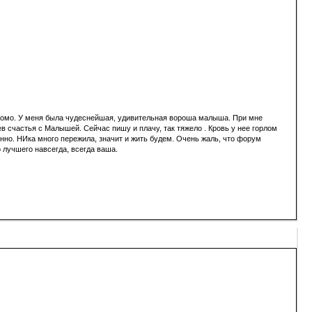
знакомо. У меня была чудеснейшая, удивительная вороша малыша. При мне
ев счастья с Малышей. Сейчас пишу и плачу, так тяжело . Кровь у нее горлом
нно. НИка много пережила, значит и жить будем. Очень жаль, что форум
 лучшего навсегда, всегда ваша.