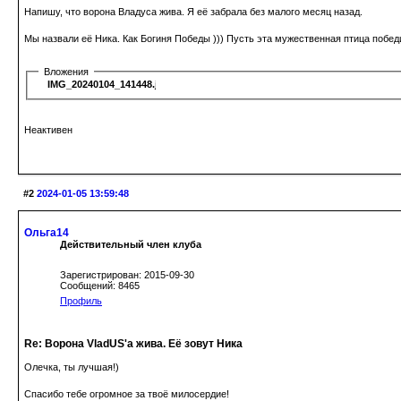
Напишу, что ворона Владуса жива. Я её забрала без малого месяц назад.
Мы назвали её Ника. Как Богиня Победы ))) Пусть эта мужественная птица побед
Вложения
IMG_20240104_141448.jpg
Неактивен
#2
2024-01-05 13:59:48
Ольга14
Действительный член клуба
Зарегистрирован: 2015-09-30
Сообщений: 8465
Профиль
Re: Ворона VladUS'а жива. Её зовут Ника
Олечка, ты лучшая!)
Спасибо тебе огромное за твоё милосердие!