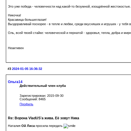
Это уже победа - человечности над какой-то безумной, изощрённой жестокость
Никочка!
Красавица большеглазая!
Выздоравливай поскорее - в тепле и любви, среди вкусняшек и игрушек - у тебя 
Оль, всей твоей стайке: человеческой и пернатой - здоровья, тепла, добра и мирн
Неактивен
#3
2024-01-05 16:36:32
Ольга14
Действительный член клуба
Зарегистрирован: 2015-09-30
Сообщений: 8465
Профиль
Re: Ворона VladUS'а жива. Её зовут Ника
Наталия
Ой Лиса
просила передать