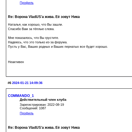
Профиль
Re: Ворона VladUS'а жива. Её зовут Ника
Наталья, как хорошо, что Вы зашли.
Спасибо Вам за тёплые слова.
Мне показалось, что Вы грустите.
Надеюсь, что это только из-за форума.
Пусть у Вас, Ваших родных и Ваших пернатых все будет хорошо.
Неактивен
#6
2024-01-21 14:09:36
COMMANDO_1
Действительный член клуба
Зарегистрирован: 2022-08-19
Сообщений: 1087
Профиль
Re: Ворона VladUS'а жива. Её зовут Ника