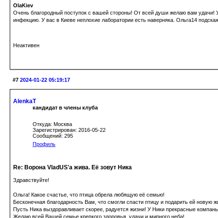
OlaKiev
Очень благородный поступок с вашей стороны! От всей души желаю вам удачи! У
инфекцию. У вас в Киеве неплохие лаборатории есть наверняка. Ольга14 подскаже
Неактивен
#7
2024-01-22 05:19:17
AlenkaT
кандидат в члены клуба
Откуда: Москва
Зарегистрирован: 2016-05-22
Сообщений: 295
Профиль
Re: Ворона VladUS'а жива. Её зовут Ника
Здравствуйте!
Ольга! Какое счастье, что птица обрела любящую её семью!
Бесконечная благодарность Вам, что смогли спасти птицу и подарить ей новую ж
Пусть Ника выздоравливает скорее, радуется жизни! У Ники прекрасные компаньо
Желаю всей Вашей семье крепкого здоровья, удачи и мирного неба!