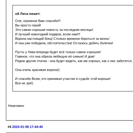
ой Лиса пишет:
Оля, огромное Вам спасибо!!!
Вы просто герой!
Это самая хорошая новость за последние месяцы!
И лучший новогодний подарок, всем нам!!!
Ворона настоящий боец! Столько времени бороться за жизнь!
И она уже победила, обстоятельства! Осталось добить болячки!
Пусть у Ники впереди будет всё только самое хорошее!
Главное, что она обрела любящую её семью! И дом!
Рядом другие птички - она будет видеть, как им хорошо, как о них заботятся
Она очень красивая ворона!)
И спасибо Всем, кто принимал участие в судьбе этой вороши!
Всё не зря!)
Неактивен
#4
2024-01-08 17:44:40