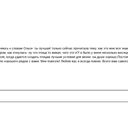
единяюсь к словам Ольги- ты лучшая! только сейчас прочитала тему. как это мне все 
ом, как очнулась- ну что птица то живая, чего это я?! и было у меня несколько месяц
еле, когда удается создать птицам лучшие условия для жизни -на душе хорошо.Постоя
ыло хорошего рядом с вами. Мне повезло! Люблю вас и всегда помню. Всего вам самого