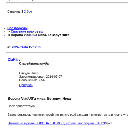
Страниц:
1
2
Все
Все форумы
»
Спасение врановых
» Ворона VladUS'а жива. Её зовут Ника
#1
2024-01-04 15:17:35
OlaKiev
Старейшина клуба
Откуда: Киев
Зарегистрирован: 2014-07-07
Сообщений: 5654
Профиль
Ворона VladUS'а жива. Её зовут Ника
Всех приветствую.
Здесь осталось немного людей, но те, кто ещё заходит - многие так или иначе уч
Никому не нужная ВОРОНА - ПОМОЩЬ птице, последний ШАНС!
&p=1