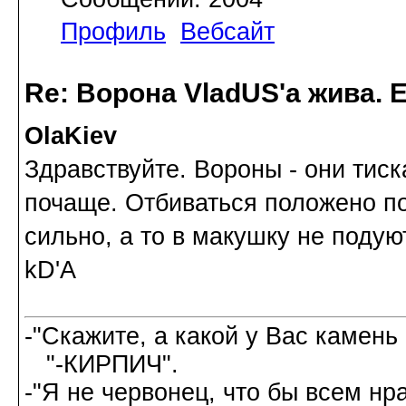
Профиль
Вебсайт
Re: Ворона VladUS'а жива. 
OlaKiev
Здравствуйте. Вороны - они тис
почаще. Отбиваться положено п
сильно, а то в макушку не подуют
kD'A
-"Скажите, а какой у Вас камень
"-КИРПИЧ".
-"Я не червонец, что бы всем нр