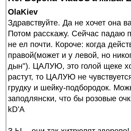
OlaKiev
Здравствуйте. Да не хочет она в
Потом расскажу. Сейчас падаю п
не ел почти. Короче: когда дейст
правой(может и у левой, но нико
дын"). ЦАЛУЮ, это голой щеке х
растут, то ЦАЛУЮ не чувствуется
грудку и шейку-подбородок. Можн
заподлянски, что бы розовые очк
kD'A