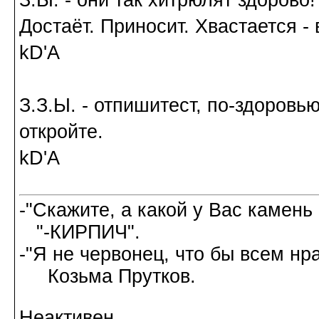
З.Ы. - они так хитрюлят здорово!
Достаёт. Приносит. Хвастается - в
kD'A
З.З.Ы. - отпишитест, по-здоровью
откройте.
kD'A
-"Скажите, а какой у Вас камень
"-КИРПИЧ".
-"Я не червонец, что бы всем нр
Козьма Прутков.
Неактивен